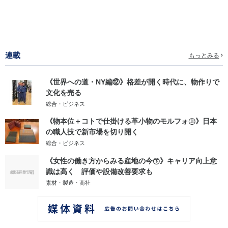
連載
もっとみる
《世界への道・NY編⑫》格差が開く時代に、物作りで
文化を売る
総合・ビジネス
《物本位＋コトで仕掛ける革小物のモルフォ㊤》日本
の職人技で新市場を切り開く
総合・ビジネス
《女性の働き方からみる産地の今㊦》キャリア向上意
識は高く 評価や設備改善要求も
素材・製造・商社