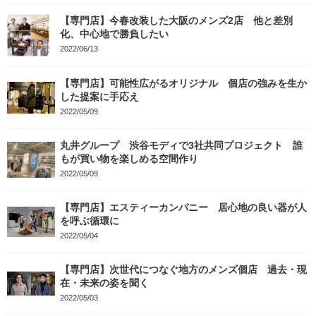
【専門店】今春改装した大阪のメンズ2店 他と差別
化、中心地で勝負したい
2022/06/13
【専門店】可能性広がるオリジナル 個店の強みを生か
した提案に手応え
2022/05/09
丸井グループ 渋谷モディで3社共同プロジェクト 誰
もが買い物を楽しめる空間作り
2022/05/09
【専門店】エスティーカンパニー 居心地の良い器が人
を呼ぶ循環に
2022/05/04
【専門店】次世代につなぐ地方のメンズ個店 過去・現
在・未来の姿を聞く
2022/05/03