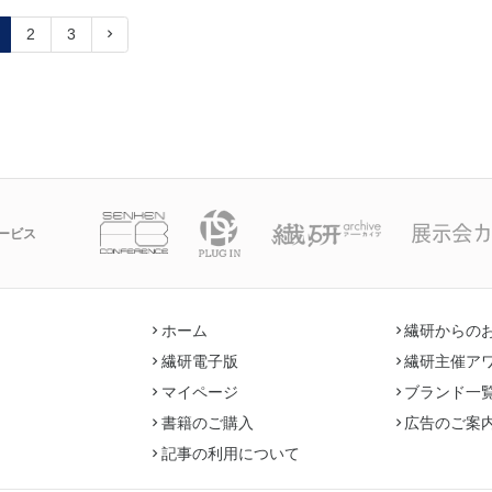
2
3
ービス
ホーム
繊研からの
繊研電子版
繊研主催ア
マイページ
ブランド一
書籍のご購入
広告のご案
記事の利用について