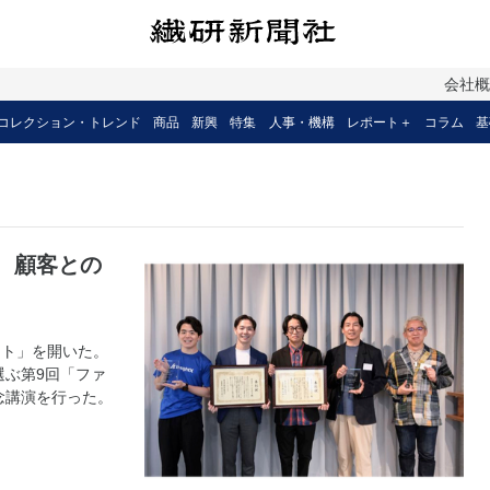
会社
コレクション・トレンド
商品
新興
特集
人事・機構
レポート＋
コラム
基
 顧客との
ット」を開いた。
選ぶ第9回「ファ
念講演を行った。