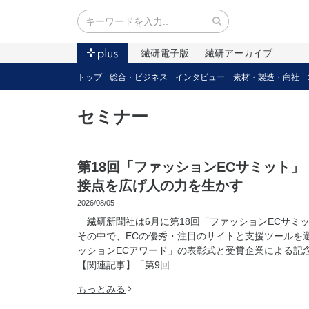
繊研電子版
繊研アーカイブ
トップ
総合・ビジネス
インタビュー
素材・製造・商社
セミナー
第18回「ファッションECサミット」
接点を広げ人の力を生かす
2026/08/05
繊研新聞社は6月に第18回「ファッションECサミ
その中で、ECの優秀・注目のサイトと支援ツールを
ッションECアワード」の表彰式と受賞企業による記
【関連記事】「第9回...
もっとみる