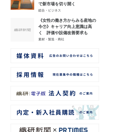
で新市場を切り開く
総合・ビジネス
《女性の働き方からみる産地の
今㊦》キャリア向上意識は高
く 評価や設備改善要求も
素材・製造・商社