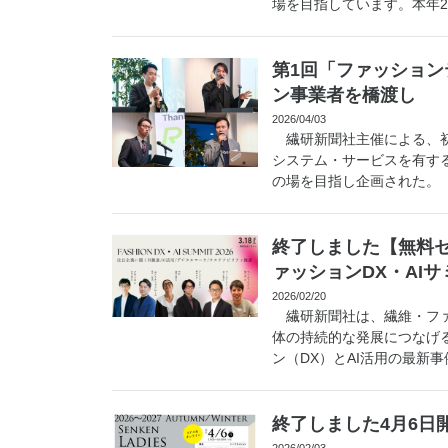
場を目指しています。本年2
第1回「ファッショ
ン事業者を橋渡し
2026/04/03
繊研新聞社主催による、初
システム・サービスを有す
の場を目指し企画された。 
終了しました【無料
ァッションDX・AIサ
2026/02/20
繊研新聞社は、繊維・ファ
体の持続的な発展につなげ
ン（DX）とAI活用の最新事
終了しました4月6日開
2026/02/03