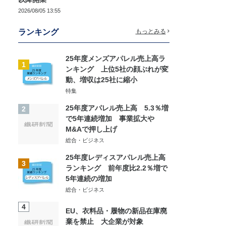
2026/08/05 13:55
ランキング
もっとみる
25年度メンズアパレル売上高ラ
1
ンキング 上位5社の顔ぶれが変
動、増収は25社に縮小
特集
25年度アパレル売上高 5.3％増
2
で5年連続増加 事業拡大や
M&Aで押し上げ
総合・ビジネス
25年度レディスアパレル売上高
3
ランキング 前年度比2.2％増で
5年連続の増加
総合・ビジネス
4
EU、衣料品・履物の新品在庫廃
棄を禁止 大企業が対象