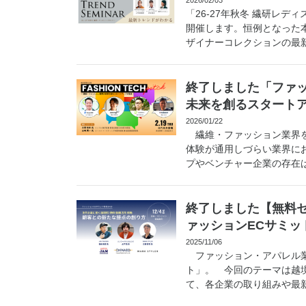
「26-27年秋冬 繊研レ
開催します。恒例となった
ザイナーコレクションの最新
終了しました「ファ
未来を創るスタート
2026/01/22
繊維・ファッション業界を
体験が通用しづらい業界に
プやベンチャー企業の存在は
終了しました【無料セ
ァッションECサミット
2025/11/06
ファッション・アパレル業
ト」。 今回のテーマは越
て、各企業の取り組みや最新