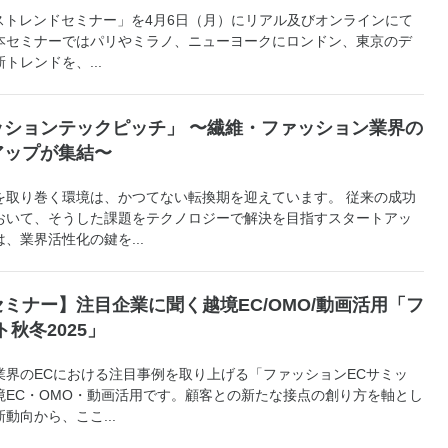
ディストレンドセミナー」を4月6日（月）にリアル及びオンラインにて
本セミナーではパリやミラノ、ニューヨークにロンドン、東京のデ
トレンドを、...
ッションテックピッチ」 〜繊維・ファッション業界の
アップが集結〜
取り巻く環境は、かつてない転換期を迎えています。 従来の成功
おいて、そうした課題をテクノロジーで解決を目指すスタートアッ
、業界活性化の鍵を...
ミナー】注目企業に聞く越境EC/OMO/動画活用「フ
秋冬2025」
界のECにおける注目事例を取り上げる「ファッションECサミッ
境EC・OMO・動画活用です。顧客との新たな接点の創り方を軸とし
動向から、ここ...