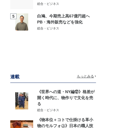
総合・ビジネス
白鳩、今期売上高67億円超へ
5
PB・海外販売などを強化
総合・ビジネス
連載
もっとみる
《世界への道・NY編⑫》格差が
開く時代に、物作りで文化を売
る
総合・ビジネス
《物本位＋コトで仕掛ける革小
物のモルフォ㊤》日本の職人技