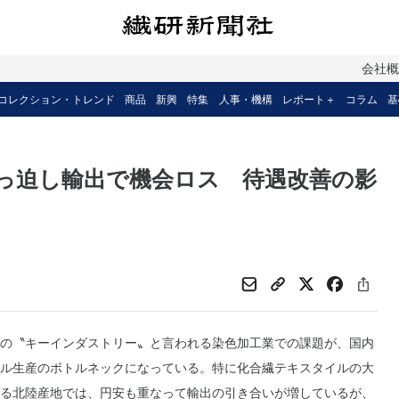
会社
コレクション・トレンド
商品
新興
特集
人事・機構
レポート＋
コラム
基
っ迫し輸出で機会ロス 待遇改善の影
の〝キーインダストリー〟と言われる染色加工業での課題が、国内
ル生産のボトルネックになっている。特に化合繊テキスタイルの大
る北陸産地では、円安も重なって輸出の引き合いが増しているが、