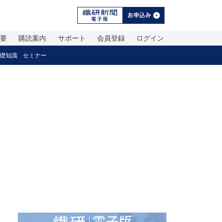
概要
購読案内
サポート
会員登録
ログイン
礎知識
セミナー