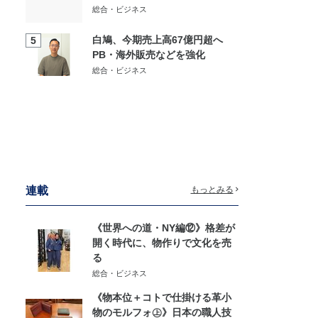
総合・ビジネス
白鳩、今期売上高67億円超へ
5
PB・海外販売などを強化
総合・ビジネス
連載
もっとみる
《世界への道・NY編⑫》格差が
開く時代に、物作りで文化を売
る
総合・ビジネス
《物本位＋コトで仕掛ける革小
物のモルフォ㊤》日本の職人技