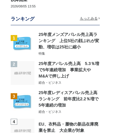
2026/08/05 13:55
ランキング
もっとみる
25年度メンズアパレル売上高ラ
1
ンキング 上位5社の顔ぶれが変
動、増収は25社に縮小
特集
25年度アパレル売上高 5.3％増
2
で5年連続増加 事業拡大や
M&Aで押し上げ
総合・ビジネス
25年度レディスアパレル売上高
3
ランキング 前年度比2.2％増で
5年連続の増加
総合・ビジネス
4
EU、衣料品・履物の新品在庫廃
棄を禁止 大企業が対象