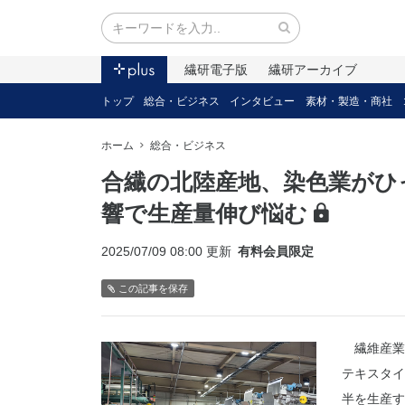
繊研電子版
繊研アーカイブ
トップ
総合・ビジネス
インタビュー
素材・製造・商社
ホーム
総合・ビジネス
合繊の北陸産地、染色業がひ
響で生産量伸び悩む
2025/07/09 08:00 更新
有料会員限定
この記事を保存
繊維産業
テキスタイ
半を生産す