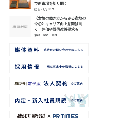
で新市場を切り開く
総合・ビジネス
《女性の働き方からみる産地の
今㊦》キャリア向上意識は高
く 評価や設備改善要求も
素材・製造・商社