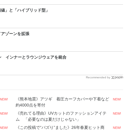
価値」と「ハイブリッド型」
ドアゾーンを拡張
ン インナーとラウンジウェアを統合
Recommended by
《熊本地震》アツギ 着圧カーフカバーや下着など
NEW!
NEW!
約4000点を寄付
《売れてる理由》UVカットのファッションアイテ
NEW!
NEW!
ム 「必要なのは夏だけじゃない」
《この投稿で“バズり”ました》26年春夏ヒット商
NEW!
NEW!