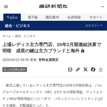
電子版
購読案内
会員登録
サポート
総合・ビジネス
カテゴリー
ホーム
総合・ビジネス
上場レディス主力専門店、26年2月期連結決算で
明暗 成長の鍵は主力ブランドと海外
2026/05/15 08:00 更新
有料会員限定
この記事を保存
株式上場しているレディス主力専門店の26年2月期決算は、パル
グループホールディングス（HD）が2ケタの増収増益、アンドエス
ティHDが増収増益だった一方で、バロックジャパンリミテッドは2
ケタ減収、大幅減益だった。2...