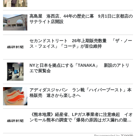
高島屋 洛西店、44年の歴史に幕 9月1日に京都店の
サテライト店開設
セカンドストリート 26年上期販売数量 「ザ・ノー
ス・フェイス」「コーチ」が首位維持
NYと日本を拠点にする「TANAKA」 新設のアトリ
エで展覧会
アディダスジャパン ラン靴「ハイパーブースト」本
格販売 速さから楽しさへ
《熊本地震》経産省、LPガス事業者に注意喚起 イオ
ンモール熊本の調査で「爆発の原因はガス漏れの疑
い」
Recommended by