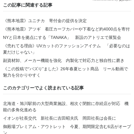
この記事に関連する記事
《熊本地震》ユニチカ 寄付金の提供を決定
《熊本地震》アツギ 着圧カーフカバーや下着など約4000点を寄付
NYと日本を拠点にする「TANAKA」 新設のアトリエで展覧会
《売れてる理由》UVカットのファッションアイテム 「必要なのは
夏だけじゃない」
副資材卸、メーカー機能を強化 内製化で対応力と独自性に磨き
《この投稿で“バズり”ました》26年春夏ヒット商品 リール動画で
魅力を分かりやすく
このカテゴリーでよく読まれている記事
北海道・旭川駅前の大型商業施設、相次ぐ閉館に存続店が対応 機
能の多角化進める
イオンが社長交代 新社長に吉田昭夫氏 岡田社長は会長に
御殿場プレミアム・アウトレット 今夏、期間限定含む6店がオープ
ン