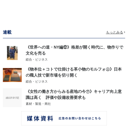
連載
もっとみる
《世界への道・NY編⑫》格差が開く時代に、物作りで
文化を売る
総合・ビジネス
《物本位＋コトで仕掛ける革小物のモルフォ㊤》日本
の職人技で新市場を切り開く
総合・ビジネス
《女性の働き方からみる産地の今㊦》キャリア向上意
識は高く 評価や設備改善要求も
素材・製造・商社