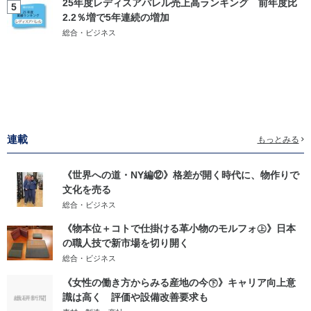
25年度レディスアパレル売上高ランキング 前年度比
5
2.2％増で5年連続の増加
総合・ビジネス
連載
もっとみる
《世界への道・NY編⑫》格差が開く時代に、物作りで
文化を売る
総合・ビジネス
《物本位＋コトで仕掛ける革小物のモルフォ㊤》日本
の職人技で新市場を切り開く
総合・ビジネス
《女性の働き方からみる産地の今㊦》キャリア向上意
識は高く 評価や設備改善要求も