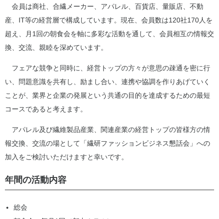
会員は商社、合繊メーカー、アパレル、百貨店、量販店、不動
産、IT等の経営層で構成しています。現在、会員数は120社170人を
超え、月1回の朝食会を軸に多彩な活動を通して、会員相互の情報交
換、交流、親睦を深めています。
フェアな競争と同時に、経営トップの方々が意思の疎通を密に行
い、問題意識を共有し、励まし合い、連携や協調を作りあげていく
ことが、業界と企業の発展という共通の目的を達成するための最短
コースであると考えます。
アパレル及び繊維製品産業、関連産業の経営トップの皆様方の情
報交換、交流の場として「繊研ファッションビジネス懇話会」への
加入をご検討いただけますと幸いです。
年間の活動内容
総会