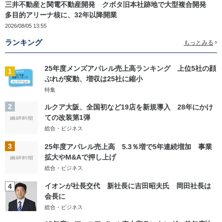
三井不動産と関電不動産開発 クボタ旧本社跡地で大型複合開発
多目的アリーナ核に、32年以降開業
2026/08/05 13:55
ランキング
もっとみる
25年度メンズアパレル売上高ランキング 上位5社の顔
1
ぶれが変動、増収は25社に縮小
特集
2
ルクア大阪、全国初など19店を新規導入 28年にかけ
ての改装第1弾
総合・ビジネス
3
25年度アパレル売上高 5.3％増で5年連続増加 事業
拡大やM&Aで押し上げ
総合・ビジネス
イオンが社長交代 新社長に吉田昭夫氏 岡田社長は
4
会長に
総合・ビジネス