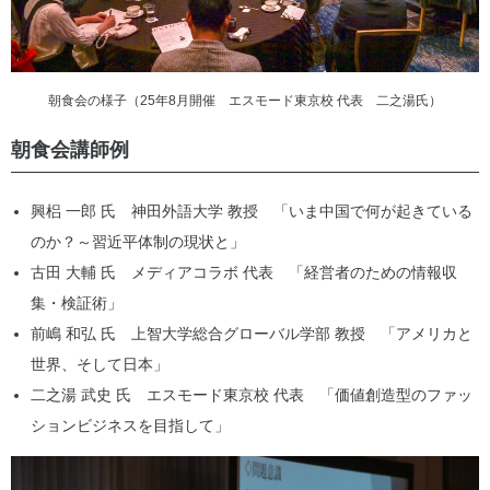
朝食会の様子（25年8月開催 エスモード東京校 代表 二之湯氏）
朝食会講師例
興梠 一郎 氏 神田外語大学 教授 「いま中国で何が起きている
のか？～習近平体制の現状と」
古田 大輔 氏 メディアコラボ 代表 「経営者のための情報収
集・検証術」
前嶋 和弘 氏 上智大学総合グローバル学部 教授 「アメリカと
世界、そして日本」
二之湯 武史 氏 エスモード東京校 代表 「価値創造型のファッ
ションビジネスを目指して」