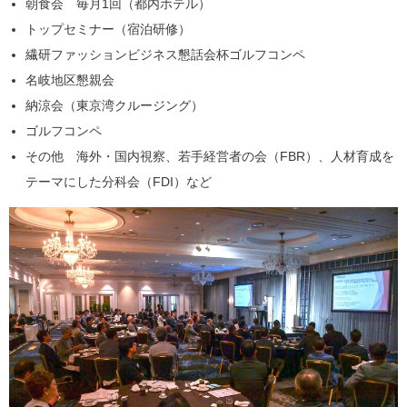
朝食会 毎月1回（都内ホテル）
トップセミナー（宿泊研修）
繊研ファッションビジネス懇話会杯ゴルフコンペ
名岐地区懇親会
納涼会（東京湾クルージング）
ゴルフコンペ
その他 海外・国内視察、若手経営者の会（FBR）、人材育成を
テーマにした分科会（FDI）など