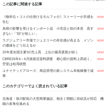
この記事に関連する記事
《物本位＋コトの仕掛けるモルフォ㊥》ストーリーが共感を
NEW!
生む
為替の影響を受けるインポート品 小売店と卸の本音 高す
NEW!
ぎない「“顔”が欲しい」
ラグジュアリー市場でジュエリーの存在感が高まる メゾン
NEW!
の価値をどう伝えるか
25年度全国主要SC売上高 上位の最高更新が続く
NEW!
CBRE26年4～6月路面店賃料調査 都心部の賃料上昇続く、
NEW!
空室は枯渇状態
ユナイテッドアローズ、商品管理の新システム本格稼働で成
NEW!
果
このカテゴリーでよく読まれている記事
北海道・旭川駅前の大型商業施設、相次ぐ閉館に存続店が対応 機
能の多角化進める