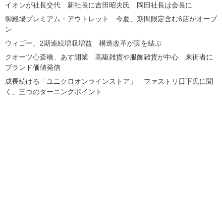
イオンが社長交代 新社長に吉田昭夫氏 岡田社長は会長に
御殿場プレミアム・アウトレット 今夏、期間限定含む6店がオープ
ン
ウィゴー、2期連続増収増益 構造改革が実を結ぶ
クオーツ心斎橋、あす開業 高級雑貨や服飾雑貨が中心 来街者に
ブランド価値発信
成長続ける「ユニクロオンラインストア」 ファストリ日下氏に聞
く、三つのターニングポイント