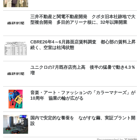
三井不動産と関電不動産開発 クボタ旧本社跡地で大
型複合開発 多目的アリーナ核に、32年以降開業
CBRE26年4～6月路面店賃料調査 都心部の賃料上昇
続く、空室は枯渇状態
ユニクロの7月既存店売上高 後半の猛暑で動き4.3％
増
音楽・アート・ファッションの「カラーマナーズ」が
10周年 協業の輪が広がる
国内で安定的な養蚕を ながすな繭、実証プラント開
設
Recommended by