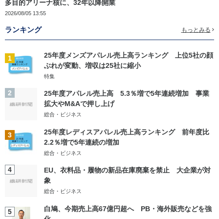
多目的アリーナ核に、32年以降開業
2026/08/05 13:55
ランキング
もっとみる
25年度メンズアパレル売上高ランキング 上位5社の顔
1
ぶれが変動、増収は25社に縮小
特集
2
25年度アパレル売上高 5.3％増で5年連続増加 事業
拡大やM&Aで押し上げ
総合・ビジネス
25年度レディスアパレル売上高ランキング 前年度比
3
2.2％増で5年連続の増加
総合・ビジネス
4
EU、衣料品・履物の新品在庫廃棄を禁止 大企業が対
象
総合・ビジネス
白鳩、今期売上高67億円超へ PB・海外販売などを強
5