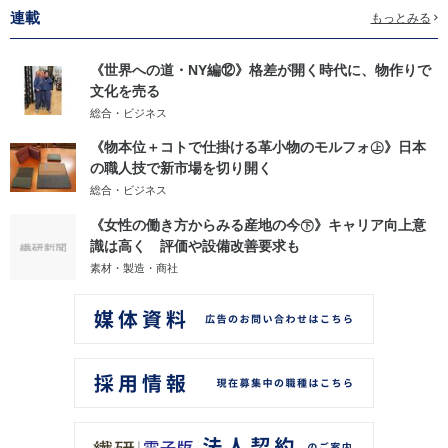
連載
もっとみる
《世界への道・NY編⑫》格差が開く時代に、物作りで
文化を売る
総合・ビジネス
《物本位＋コトで仕掛ける革小物のモルフォ㊤》日本
の職人技で新市場を切り開く
総合・ビジネス
《女性の働き方からみる産地の今㊦》キャリア向上意
識は高く 評価や設備改善要求も
素材・製造・商社