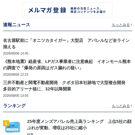
速報ニュース
もっとみる
名古屋駅前に「オニツカタイガー」大型店 アパレルなど全ライン
揃える
2026/08/06 14:45
《熊本地震》経産省、LPガス事業者に注意喚起 イオンモール熊本
の調査で「爆発の原因はガス漏れの疑い」
2026/08/06 12:15
三井不動産と関電不動産開発 クボタ旧本社跡地で大型複合開発
多目的アリーナ核に、32年以降開業
2026/08/05 13:55
ランキング
もっとみる
25年度メンズアパレル売上高ランキング 上位5社の顔
1
ぶれが変動、増収は25社に縮小
特集