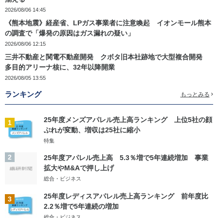
2026/08/06 14:45
《熊本地震》経産省、LPガス事業者に注意喚起 イオンモール熊本
の調査で「爆発の原因はガス漏れの疑い」
2026/08/06 12:15
三井不動産と関電不動産開発 クボタ旧本社跡地で大型複合開発
多目的アリーナ核に、32年以降開業
2026/08/05 13:55
ランキング
もっとみる
25年度メンズアパレル売上高ランキング 上位5社の顔
1
ぶれが変動、増収は25社に縮小
特集
2
25年度アパレル売上高 5.3％増で5年連続増加 事業
拡大やM&Aで押し上げ
総合・ビジネス
25年度レディスアパレル売上高ランキング 前年度比
3
2.2％増で5年連続の増加
総合・ビジネス