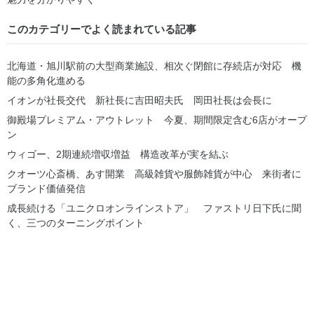
このカテゴリーでよく読まれている記事
北海道・旭川駅前の大型商業施設、相次ぐ閉館に存続店が対応 機
能の多角化進める
イオンが社長交代 新社長に吉田昭夫氏 岡田社長は会長に
御殿場プレミアム・アウトレット 今夏、期間限定含む6店がオープ
ン
ウィゴー、2期連続増収増益 構造改革が実を結ぶ
クオーツ心斎橋、あす開業 高級雑貨や服飾雑貨が中心 来街者に
ブランド価値発信
成長続ける「ユニクロオンラインストア」 ファストリ日下氏に聞
く、三つのターニングポイント