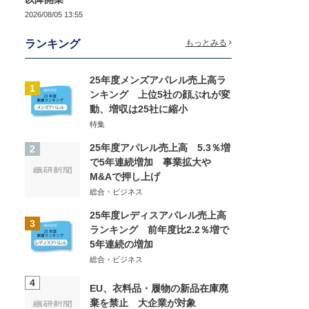
2026/08/05 13:55
ランキング
もっとみる
25年度メンズアパレル売上高ラ
1
ンキング 上位5社の顔ぶれが変
動、増収は25社に縮小
特集
25年度アパレル売上高 5.3％増
2
で5年連続増加 事業拡大や
M&Aで押し上げ
総合・ビジネス
25年度レディスアパレル売上高
3
ランキング 前年度比2.2％増で
5年連続の増加
総合・ビジネス
4
EU、衣料品・履物の新品在庫廃
棄を禁止 大企業が対象