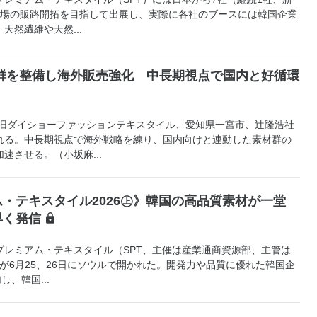
市場の販路開拓を目指して出展し、実際に各社のブースには韓国企業
天然繊維や天然...
材群を整備し海外販売強化 中長期視点で国内と好循環
旧ダイショーファッションテキスタイル、愛知県一宮市、辻隆浩社
れる。中長期視点で海外戦略を練り、国内向けと連動した素材群の
速させる。（小坂麻...
・テキスタイル2026㊤》韓国の高品質素材が一堂
早く発信
レミアム・テキスタイル（SPT、主催は産業通商資源部、主管は
）が6月25、26日にソウルで開かれた。開発力や品質に優れた韓国企
、韓国...