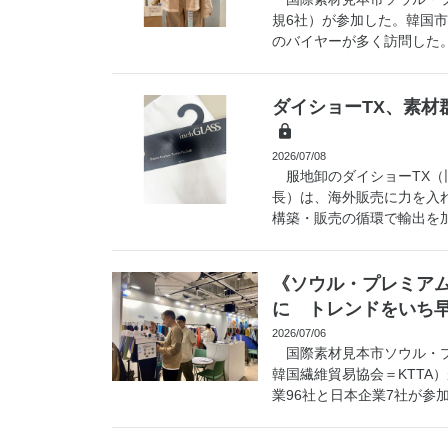
規6社）が参加した。韓国
のバイヤーが多く訪問した。
ダイショーTX、素
2026/07/08
服地卸のダイショーTX（
長）は、海外販売に力を入
構築・販売の循環で輸出を加
《ソウル・プレミアム
に トレンドをいち
2026/07/06
国際素材見本市ソウル・プ
韓国繊維貿易協会＝KTTA
業96社と日本企業7社が参加し