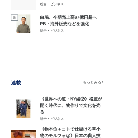
総合・ビジネス
白鳩、今期売上高67億円超へ
5
PB・海外販売などを強化
総合・ビジネス
連載
もっとみる
《世界への道・NY編⑫》格差が
開く時代に、物作りで文化を売
る
総合・ビジネス
《物本位＋コトで仕掛ける革小
物のモルフォ㊤》日本の職人技