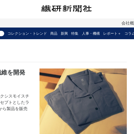
会社
コレクション・トレンド
商品
新興
特集
人事・機構
レポート＋
コラ
繊維を開発
クシスモイスチ
セプトとしたラ
から製品を販売