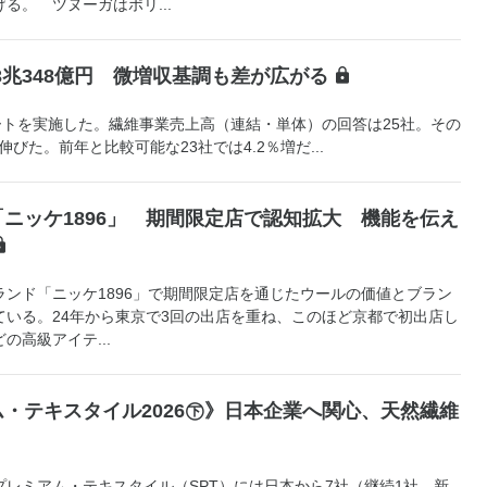
る。 ツヌーガはポリ...
3兆348億円 微増収基調も差が広がる
トを実施した。繊維事業売上高（連結・単体）の回答は25社。その
伸びた。前年と比較可能な23社では4.2％増だ...
ニッケ1896」 期間限定店で認知拡大 機能を伝え
ンド「ニッケ1896」で期間限定店を通じたウールの価値とブラン
ている。24年から東京で3回の出店を重ね、このほど京都で初出店し
の高級アイテ...
・テキスタイル2026㊦》日本企業へ関心、天然繊維
レミアム・テキスタイル（SPT）には日本から7社（継続1社、新