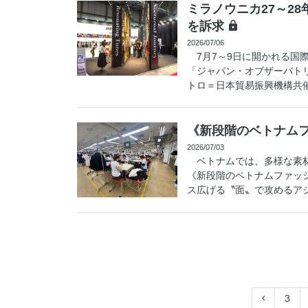
ミラノウニカ27～2
を訴求
2026/07/06
7月7～9日に開かれる国際
「ジャパン・オブザーバトリ
トロ＝日本貿易振興機構共催）
《新段階のベトナム
2026/07/03
ベトナムでは、多様な素材
《新段階のベトナムファッ
ス広げる〝面〟で攻めるアジ
3