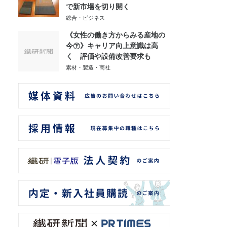
で新市場を切り開く
総合・ビジネス
《女性の働き方からみる産地の
今㊦》キャリア向上意識は高
く 評価や設備改善要求も
素材・製造・商社