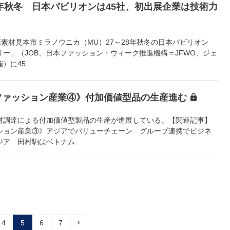
8年秋冬 日本パビリオンは45社、初出展企業は技術力
素材見本市ミラノウニカ（MU）27～28年秋冬の日本パビリオン
ー」（JOB、日本ファッション・ウィーク推進機構＝JFWO、ジェ
に45...
ファッション産業④》付加価値型品の生産進む
調達による付加価値型製品の生産が進展している。【関連記事】
ション産業③》アジアでバリューチェーン グループ連携でビジネ
ア 田村駒はベトナム...
4
5
6
7