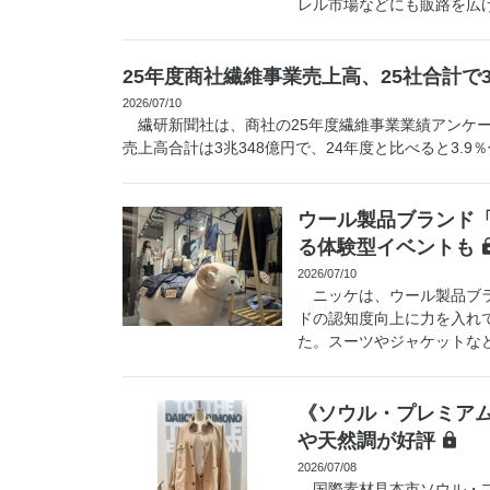
レル市場などにも販路を広げ
25年度商社繊維事業売上高、25社合計で
2026/07/10
繊研新聞社は、商社の25年度繊維事業業績アンケー
売上高合計は3兆348億円で、24年度と比べると3.9％
ウール製品ブランド「
る体験型イベントも
2026/07/10
ニッケは、ウール製品ブラ
ドの認知度向上に力を入れ
た。スーツやジャケットなど
《ソウル・プレミアム
や天然調が好評
2026/07/08
国際素材見本市ソウル・プ