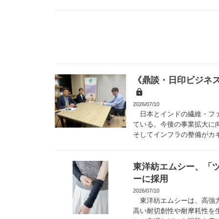
《鼎談・日印ビジネ
2026/07/10
日本とインドの繊維・ファ
ている。今後の事業拡大に
そしてインフラの整備がカギ
東洋紡エムシー、「
ーに採用
2026/07/10
東洋紡エムシーは、高強力
高い耐切創性や耐摩耗性を