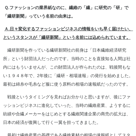
Ｑ.ファッションの業界紙なのに、繊維の「繊」に研究の「研」で
「繊研新聞」っていう名前の由来は。
Ａ.日々変化するファッションビジネスの情報をいち早く届けたい、
というスタンスが「繊研新聞」という名前には込められています。
繊研新聞を作っている繊研新聞社の前身は「日本繊維経済研究
所」という財団法人だったのです。当時のことを直接知る人間は社
内にはもういませんが、この財団法人が作られたのは、戦後間もな
い１９４８年で、2年後に「繊研・相場速報」の発行を始めました。
最初は綿糸や毛糸など服に使う原料の相場の速報紙だったのです。
戦後というタイミングを見ればお分かりと思いますが、後にファ
ッションビジネスに進化していった、当時の繊維産業、ようするに
紡績や合繊メーカーをはじめとする繊維関連企業の商売の拡大は、
日本の経済が復興して行く一翼を担ってきました。
最初は繊維産業の基礎である繊維素材の相場の速報紙としてスタ