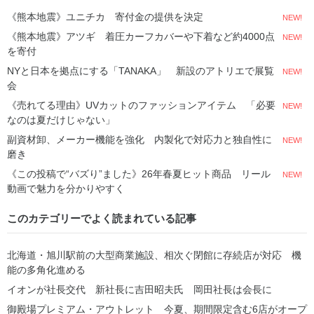
《熊本地震》ユニチカ 寄付金の提供を決定
NEW!
《熊本地震》アツギ 着圧カーフカバーや下着など約4000点
NEW!
を寄付
NYと日本を拠点にする「TANAKA」 新設のアトリエで展覧
NEW!
会
《売れてる理由》UVカットのファッションアイテム 「必要
NEW!
なのは夏だけじゃない」
副資材卸、メーカー機能を強化 内製化で対応力と独自性に
NEW!
磨き
《この投稿で“バズり”ました》26年春夏ヒット商品 リール
NEW!
動画で魅力を分かりやすく
このカテゴリーでよく読まれている記事
北海道・旭川駅前の大型商業施設、相次ぐ閉館に存続店が対応 機
能の多角化進める
イオンが社長交代 新社長に吉田昭夫氏 岡田社長は会長に
御殿場プレミアム・アウトレット 今夏、期間限定含む6店がオープ