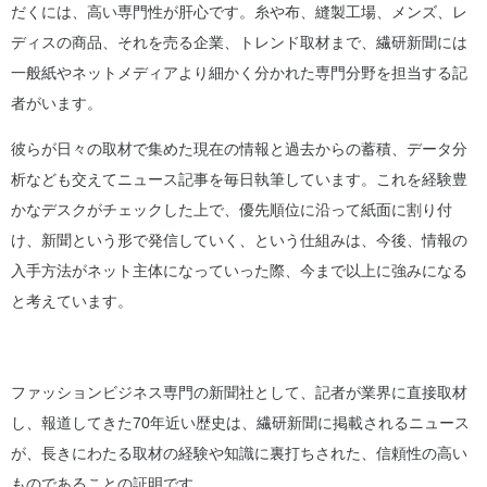
だくには、高い専門性が肝心です。糸や布、縫製工場、メンズ、レ
ディスの商品、それを売る企業、トレンド取材まで、繊研新聞には
一般紙やネットメディアより細かく分かれた専門分野を担当する記
者がいます。
彼らが日々の取材で集めた現在の情報と過去からの蓄積、データ分
析なども交えてニュース記事を毎日執筆しています。これを経験豊
かなデスクがチェックした上で、優先順位に沿って紙面に割り付
け、新聞という形で発信していく、という仕組みは、今後、情報の
入手方法がネット主体になっていった際、今まで以上に強みになる
と考えています。
ファッションビジネス専門の新聞社として、記者が業界に直接取材
し、報道してきた70年近い歴史は、繊研新聞に掲載されるニュース
が、長きにわたる取材の経験や知識に裏打ちされた、信頼性の高い
ものであることの証明です。