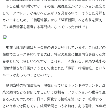
ートした繊研新聞ですが、その後、繊維産業がファッション産業と
して、アパレル、小売りへと広がりを見せる中で、そうした分野も
カバーするため、「相場速報」から「繊研新聞」へと名前を変え、
広く業界情報を報道する専門紙になっていったわけです。
現在も繊研新聞は月～金曜の週５日発行しています。これほどの
頻度でニュースを発行するのは、特定の産業に報道内容を絞った業
界紙としては珍しいのですが、これも、日々変わる、綿糸や毛糸の
価格情報を毎日届けようとして生まれた「繊研・相場速報」という
ルーツがあってのことなのです。
創刊当時の相場速報も、現在行っているトレンドやブランド、企
業の動向などをお伝えするという役割も、ファッションの世界で生
きる人たちのために、日々、変化する情報を追いかけ、報道する、
という点では同じです。繊研新聞という名前は、ある意味、70年近