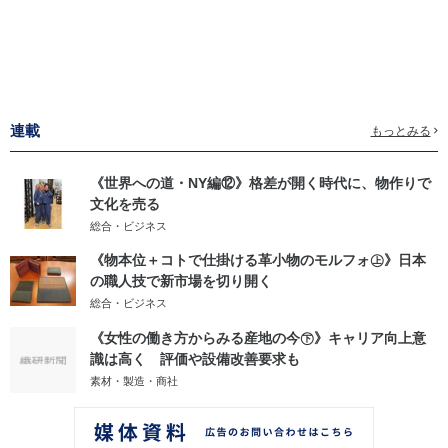
連載
もっとみる
《世界への道・NY編⑫》格差が開く時代に、物作りで
文化を売る
総合・ビジネス
《物本位＋コトで仕掛ける革小物のモルフォ㊤》日本
の職人技で新市場を切り開く
総合・ビジネス
《女性の働き方からみる産地の今㊦》キャリア向上意
識は高く 評価や設備改善要求も
素材・製造・商社