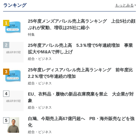
ランキング
もっとみる
25年度メンズアパレル売上高ランキング 上位5社の顔
1
ぶれが変動、増収は25社に縮小
特集
2
25年度アパレル売上高 5.3％増で5年連続増加 事業
拡大やM&Aで押し上げ
総合・ビジネス
25年度レディスアパレル売上高ランキング 前年度比
3
2.2％増で5年連続の増加
総合・ビジネス
4
EU、衣料品・履物の新品在庫廃棄を禁止 大企業が対
象
総合・ビジネス
白鳩、今期売上高67億円超へ PB・海外販売などを強
5
化
総合・ビジネス