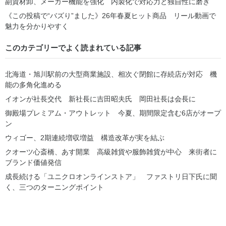
副資材卸、メーカー機能を強化 内製化で対応力と独自性に磨き
《この投稿で“バズり”ました》26年春夏ヒット商品 リール動画で
魅力を分かりやすく
このカテゴリーでよく読まれている記事
北海道・旭川駅前の大型商業施設、相次ぐ閉館に存続店が対応 機
能の多角化進める
イオンが社長交代 新社長に吉田昭夫氏 岡田社長は会長に
御殿場プレミアム・アウトレット 今夏、期間限定含む6店がオープ
ン
ウィゴー、2期連続増収増益 構造改革が実を結ぶ
クオーツ心斎橋、あす開業 高級雑貨や服飾雑貨が中心 来街者に
ブランド価値発信
成長続ける「ユニクロオンラインストア」 ファストリ日下氏に聞
く、三つのターニングポイント