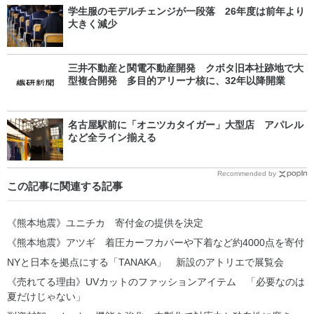
学生服のモデルチェンジが一段落 26年度は前年より
大きく減少
三井不動産と関電不動産開発 クボタ旧本社跡地で大
型複合開発 多目的アリーナ核に、32年以降開業
名古屋駅前に「オニツカタイガー」大型店 アパレル
など全ライン揃える
Recommended by
この記事に関連する記事
《熊本地震》ユニチカ 寄付金の提供を決定
《熊本地震》アツギ 着圧カーフカバーや下着など約4000点を寄付
NYと日本を拠点にする「TANAKA」 新設のアトリエで展覧会
《売れてる理由》UVカットのファッションアイテム 「必要なのは
夏だけじゃない」