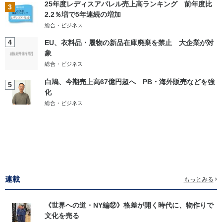
25年度レディスアパレル売上高ランキング 前年度比
3
2.2％増で5年連続の増加
総合・ビジネス
4
EU、衣料品・履物の新品在庫廃棄を禁止 大企業が対
象
総合・ビジネス
白鳩、今期売上高67億円超へ PB・海外販売などを強
5
化
総合・ビジネス
連載
もっとみる
《世界への道・NY編⑫》格差が開く時代に、物作りで
文化を売る