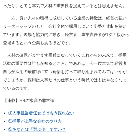
ったり。とても本気で人材の重要性を捉えているとは思えません。
一方、良い人材の獲得に成功している企業の特徴は、経営の強い
リーダーシップのもと、会社全体で採用しにいく姿勢と体制を築い
ています。現場も協力的に動き、経営者、事業責任者が1次面接から
登場するという企業もあるほどです。
人材の確保がますます困難になっていくこれからの未来で、採用
活動の重要性は誰もが知るところ。であれば、今一度本気で経営者
自らが採用の最前線に立つ覚悟を持って取り組まれてみてはいかが
でしょうか。採用は人事だけの仕事という時代ではもはやなくなっ
ているのです。
【連載】HRの常識の非常識
①人事担当者任せではもう採れない
②採用が上手な会社のやり方
③あなたは「選ぶ側」ですか？