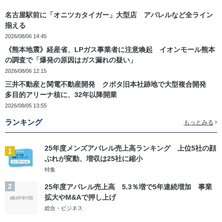
名古屋駅前に「オニツカタイガー」大型店 アパレルなど全ライン
揃える
2026/08/06 14:45
《熊本地震》経産省、LPガス事業者に注意喚起 イオンモール熊本
の調査で「爆発の原因はガス漏れの疑い」
2026/08/06 12:15
三井不動産と関電不動産開発 クボタ旧本社跡地で大型複合開発
多目的アリーナ核に、32年以降開業
2026/08/05 13:55
ランキング
もっとみる
25年度メンズアパレル売上高ランキング 上位5社の顔
1
ぶれが変動、増収は25社に縮小
特集
2
25年度アパレル売上高 5.3％増で5年連続増加 事業
拡大やM&Aで押し上げ
総合・ビジネス