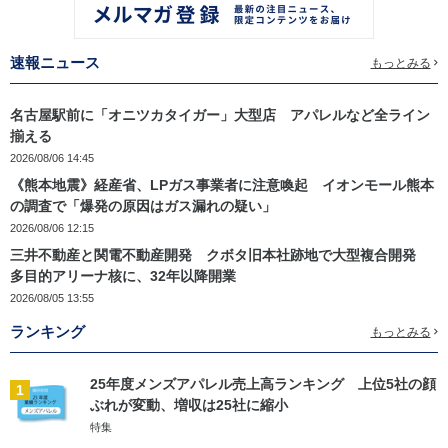
速報ニュース
もっとみる
名古屋駅前に「オニツカタイガー」大型店 アパレルなど全ライン
揃える
2026/08/06 14:45
《熊本地震》経産省、LPガス事業者に注意喚起 イオンモール熊本
の調査で「爆発の原因はガス漏れの疑い」
2026/08/06 12:15
三井不動産と関電不動産開発 クボタ旧本社跡地で大型複合開発
多目的アリーナ核に、32年以降開業
2026/08/05 13:55
ランキング
もっとみる
25年度メンズアパレル売上高ランキング 上位5社の顔
1
ぶれが変動、増収は25社に縮小
特集