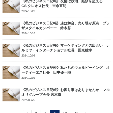
《私のビジネス日記帳》友情は政治、経済を超える
GSIクレオス社長 吉永直明
2024/10/23
《私のビジネス日記帳》店は舞台、売り場が原点 プラ
ザスタイルカンパニー 鈴木努
2024/10/16
《私のビジネス日記帳》マーケティングとの出会い ナ
ルミヤ・インターナショナル社長 国京紘宇
2024/10/09
《私のビジネス日記帳》私たちのウェルビーイング オ
ーティーエス社長 田中優一郎
2024/10/02
《私のビジネス日記帳》お困り事はありませんか マル
オリグループ会長 宮本徹
2024/09/25