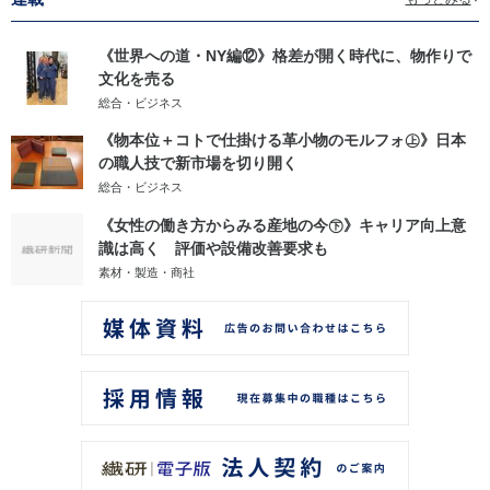
《世界への道・NY編⑫》格差が開く時代に、物作りで
文化を売る
総合・ビジネス
《物本位＋コトで仕掛ける革小物のモルフォ㊤》日本
の職人技で新市場を切り開く
総合・ビジネス
《女性の働き方からみる産地の今㊦》キャリア向上意
識は高く 評価や設備改善要求も
素材・製造・商社