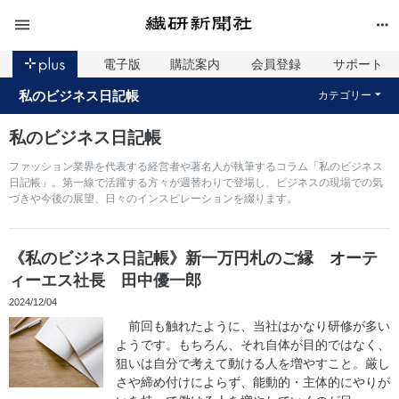
電子版
購読案内
会員登録
サポート
私のビジネス日記帳
カテゴリー
私のビジネス日記帳
ファッション業界を代表する経営者や著名人が執筆するコラム「私のビジネス
日記帳」。第一線で活躍する方々が週替わりで登場し、ビジネスの現場での気
づきや今後の展望、日々のインスピレーションを綴ります。
《私のビジネス日記帳》新一万円札のご縁 オーテ
ィーエス社長 田中優一郎
2024/12/04
前回も触れたように、当社はかなり研修が多い
ようです。もちろん、それ自体が目的ではなく、
狙いは自分で考えて動ける人を増やすこと。厳し
さや締め付けによらず、能動的・主体的にやりが