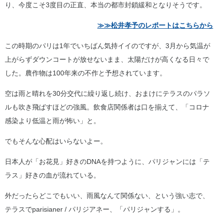
り、今度こそ3度目の正直、本当の都市封鎖緩和となりそうです。
≫≫松井孝予のレポートはこちらから
この時期のパリは1年でいちばん気持イイのですが、3月から気温が
上がらずダウンコートが放せないまま、太陽だけが高くなる日々で
した。農作物は100年来の不作と予想されています。
空は雨と晴れを30分交代に繰り返し続け、おまけにテラスのパラソ
ルも吹き飛ばすほどの強風。飲食店関係者は口を揃えて、「コロナ
感染より低温と雨が怖い」と。
でもそんな心配はいらないよー。
日本人が「お花見」好きのDNAを持つように、パリジャンには「テ
ラス」好きの血が流れている。
外だったらどこでもいい、雨風なんて関係ない、という強い志で、
テラスでparisianer / パリジアネー、「パリジャンする」。