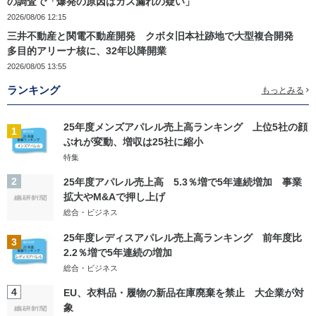
の調査で「爆発の原因はガス漏れの疑い」
2026/08/06 12:15
三井不動産と関電不動産開発 クボタ旧本社跡地で大型複合開発
多目的アリーナ核に、32年以降開業
2026/08/05 13:55
ランキング
もっとみる
25年度メンズアパレル売上高ランキング 上位5社の顔
1
ぶれが変動、増収は25社に縮小
特集
2
25年度アパレル売上高 5.3％増で5年連続増加 事業
拡大やM&Aで押し上げ
総合・ビジネス
25年度レディスアパレル売上高ランキング 前年度比
3
2.2％増で5年連続の増加
総合・ビジネス
4
EU、衣料品・履物の新品在庫廃棄を禁止 大企業が対
象