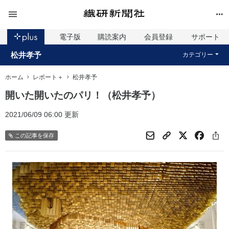
電子版
購読案内
会員登録
サポート
松井孝予
カテゴリー
ホーム
レポート＋
松井孝予
開いた開いたのパリ！（松井孝予）
2021/06/09 06:00 更新
この記事を保存