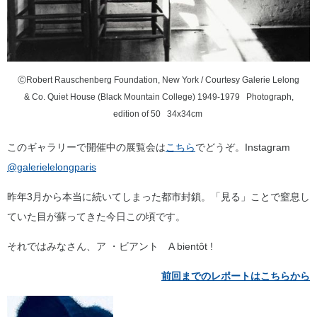
ⒸRobert Rauschenberg Foundation, New York / Courtesy Galerie Lelong
& Co. Quiet House (Black Mountain College) 1949-1979 Photograph,
edition of 50 34x34cm
このギャラリーで開催中の展覧会は
こちら
でどうぞ。Instagram
@galerielelongparis
昨年3月から本当に続いてしまった都市封鎖。「見る」ことで窒息し
ていた目が蘇ってきた今日この頃です。
それではみなさん、ア ・ビアント A bientôt !
前回までのレポートはこちらから