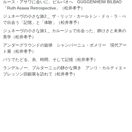
ルース・アサワに会いに、ビルバオへ GUGGENHEIM BILBAO
「Ruth Asawa Retrospective」（松井孝予）
ジュネーヴの小さな旅2＿ ザ・リッツ・カールトン・ドゥ・ラ・ぺ
で出会う「記憶」と「体験」（松井孝予）
ジュネーヴの小さな旅1＿ カルージュで出会った、静けさと未来の
美学（松井孝予）
アンダーグラウンドの旋律 シャンパーニュ・ポメリー 現代アー
ト展（松井孝予）
パリでたどる、糸、時間、そして記憶（松井孝予）
ランデルノー、ブルターニュの静かな輝き アンリ・カルティエ＝
ブレッソン回顧展を訪れて（松井孝予）