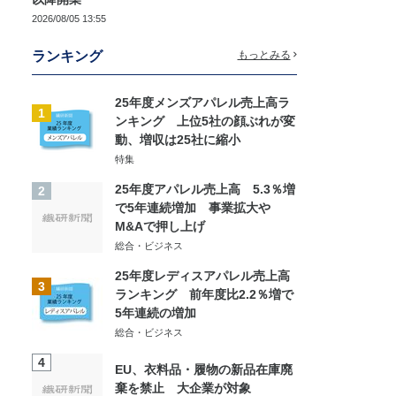
2026/08/05 13:55
ランキング
もっとみる
25年度メンズアパレル売上高ラ
1
ンキング 上位5社の顔ぶれが変
動、増収は25社に縮小
特集
25年度アパレル売上高 5.3％増
2
で5年連続増加 事業拡大や
M&Aで押し上げ
総合・ビジネス
25年度レディスアパレル売上高
3
ランキング 前年度比2.2％増で
5年連続の増加
総合・ビジネス
4
EU、衣料品・履物の新品在庫廃
棄を禁止 大企業が対象