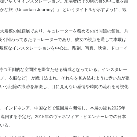
覆い尽くすインスタレーション。来場者はその網の目の中に足を踏
Uncertain Journey）」 というタイトルが示すように、観
大規模の回顧展であり、キュレーターを務めるのは同館の館長、片
作品に長く関わってきたキュレーターであり、彼女の視点を通して本展は
の大規模なインスタレーションを中心に、彫刻、写真、映像、ドローイ
の作品が持つ圧倒的な空間性を際立たせる構成となっている。インスタレー
ノ、衣服など） が織り込まれ、それらを包み込むように赤い糸が張
いう記憶の痕跡を象徴し、目に見えない感情や時間の流れを可視化
、インドネシア、中国などで巡回展を開催し、本展の後も2025年
巡回する予定だ。2015年のヴェネツィア・ビエンナーレでの日本
いる。