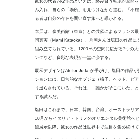
彼女の代表的な作品といえば、絡み合う毛糸が空間を
み入れ、自らの「場所」を見つけながら進む。「不確かな旅（
る者は自分の存在を問い直す旅へと導かれる。
本展は、森美術館（東京）との共催によるフランス最
岡真実（Mami Kataoka）。片岡さんは塩田の
組み立てられている。1200㎡の空間に広がる7つ
ングなど、多彩な表現が一堂に会する。
展示デザインはAtelier Jodarが手がけ、塩田
ションには、日常的なオブジェ（椅子、ベッド、ピア
り巡らされている。それは、「誰かがそこにいた」と
する試みだ。
塩田はこれまで、日本、韓国、台湾、オーストラリア
10月からイタリア・トリノのオリエンタル美術館へと
館展示以降、彼女の作品は世界中で注目を集め続けて