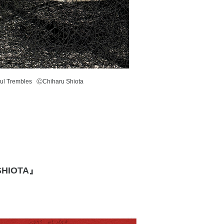
l Trembles ⒸChiharu Shiota
HIOTA』