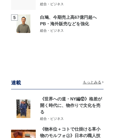
総合・ビジネス
白鳩、今期売上高67億円超へ
5
PB・海外販売などを強化
総合・ビジネス
連載
もっとみる
《世界への道・NY編⑫》格差が
開く時代に、物作りで文化を売
る
総合・ビジネス
《物本位＋コトで仕掛ける革小
物のモルフォ㊤》日本の職人技