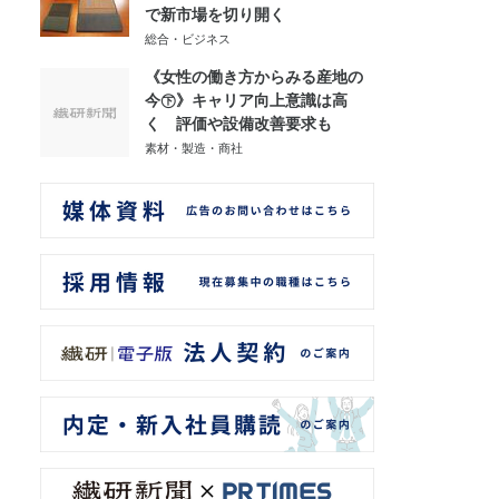
で新市場を切り開く
総合・ビジネス
《女性の働き方からみる産地の
今㊦》キャリア向上意識は高
く 評価や設備改善要求も
素材・製造・商社