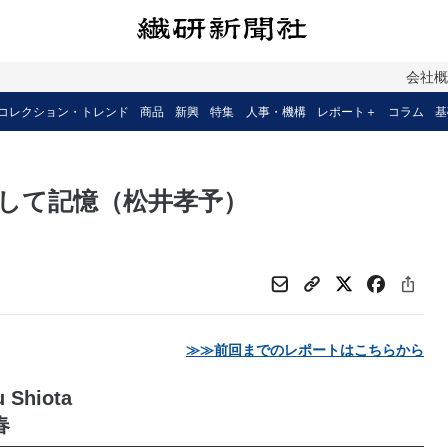
会社
コレクション・トレンド
商品
新興
特集
人事・機構
レポート＋
コラム
基
して記憶（松井孝予）
≫≫前回までのレポートはこちらから
u Shiota
春