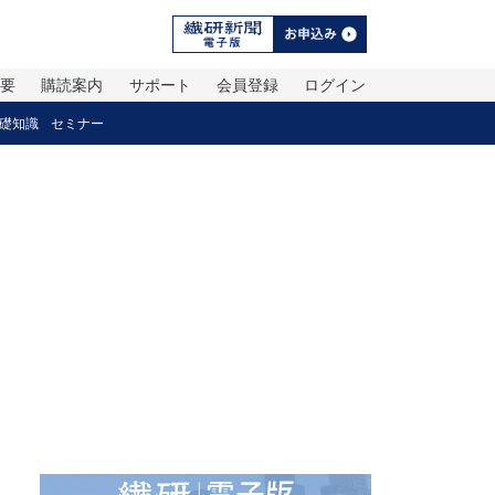
概要
購読案内
サポート
会員登録
ログイン
礎知識
セミナー