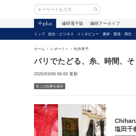
繊研電子版
繊研アーカイブ
トップ
総合・ビジネス
インタビュー
素材・製造・商社
ホーム
レポート＋
松井孝予
パリでたどる、糸、時間、そ
2025/03/06 06:00 更新
この記事を保存
Chihar
塩田千