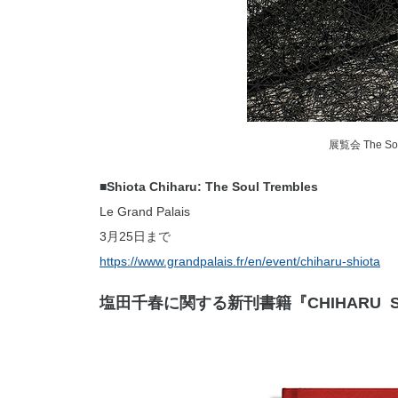
展覧会 The Sou
■Shiota Chiharu: The Soul Trembles
Le Grand Palais
3月25日まで
https://www.grandpalais.fr/en/event/chiharu-shiota
塩田千春に関する新刊書籍『CHIHARU S