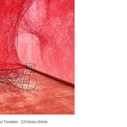
l Trembles ⒸChiharu Shiota