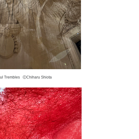
l Trembles ⒸChiharu Shiota