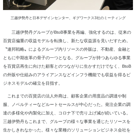
三越伊勢丹と日本デザインセンター、ギグワークス3社のミーティング
三越伊勢丹グループがBtoB事業を再編、強化するのは、従来の
百貨店偏重の収益モデルを転換し、新たな収益源を見いだすため。
〝連邦戦略〟によるグループ内リソースの外販は、不動産、金融と
ともに中期改革の骨子の一つとなる。グループが持つあらゆる事業
を百貨店再生に向けた顧客とのつながりに生かすだけでなく、BtoB
の外販や仕組みのアライアンスなどインフラ機能でも収益を得るビ
ジネスモデルの確立を目指す。
これまでの百貨店の法人外商は、顧客企業の用度品の調達や制
服、ノベルティーなどルートセールスが中心だった。発注企業の調
達の多様化や内製化に加え、コロナ下で売り上げ減が続いている。
三越伊勢丹もこれまで、グループの様々な事業を通じたリソースを
生かしきれなかった。様々な業種のソリューションビジネス会社を