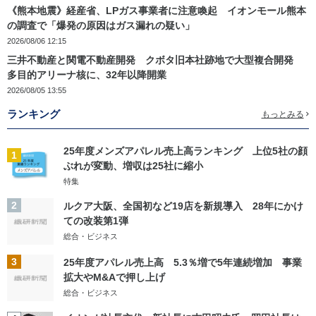
《熊本地震》経産省、LPガス事業者に注意喚起 イオンモール熊本
の調査で「爆発の原因はガス漏れの疑い」
2026/08/06 12:15
三井不動産と関電不動産開発 クボタ旧本社跡地で大型複合開発
多目的アリーナ核に、32年以降開業
2026/08/05 13:55
ランキング
もっとみる
25年度メンズアパレル売上高ランキング 上位5社の顔
1
ぶれが変動、増収は25社に縮小
特集
2
ルクア大阪、全国初など19店を新規導入 28年にかけ
ての改装第1弾
総合・ビジネス
3
25年度アパレル売上高 5.3％増で5年連続増加 事業
拡大やM&Aで押し上げ
総合・ビジネス