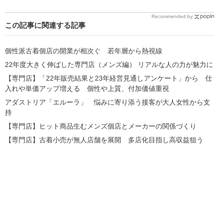
Recommended by
この記事に関連する記事
個性派古着個店の開業が相次ぐ 若年層から熱視線
22年度大きく伸ばした専門店（メンズ編） リアルな人の力が魅力に
【専門店】「22年販売結果と23年経営見通しアンケート」から 仕
入れや単価アップ増える 個性や上質、付加価値重視
アダストリア「エルーラ」 悩みに寄り添う接客が大人女性から支
持
【専門店】ヒット商品生むメンズ個店とメーカーの関係づくり
【専門店】古着小売が無人店舗を展開 多店化目指し高収益狙う