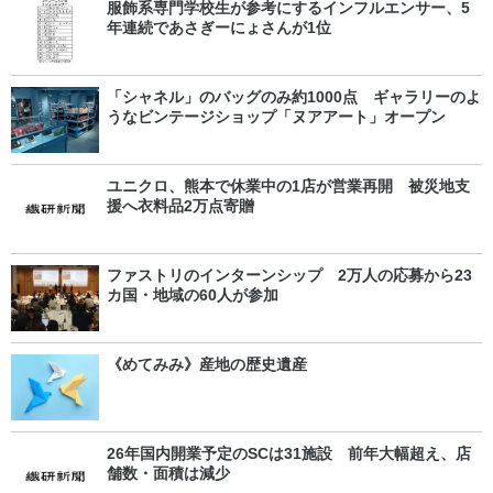
服飾系専門学校生が参考にするインフルエンサー、5
年連続であさぎーにょさんが1位
「シャネル」のバッグのみ約1000点 ギャラリーのよ
うなビンテージショップ「ヌアアート」オープン
ユニクロ、熊本で休業中の1店が営業再開 被災地支
援へ衣料品2万点寄贈
ファストリのインターンシップ 2万人の応募から23
カ国・地域の60人が参加
《めてみみ》産地の歴史遺産
26年国内開業予定のSCは31施設 前年大幅超え、店
舗数・面積は減少