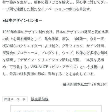
持つ強みを生かし、顧客の困りごとを解決し、関心事に対してグル
ープ間で連携した新たなイノベーションの創出を目指す。
■日本デザインセンター
1959年創業のデザイン制作会社。日本のデザインの発展と質的水準
の向上を図る組織として、亀倉雄策、原弘、山城隆一、永井一正、
梶祐輔らのクリエイターにより創立。グラフィック、サイン計画、
展覧会のプロデュース、プロダクト、ウェブ、映像など多様な領域
を横断してデザイン・クリエイション活動を展開。「本質を見極
め、可視化する」VISUALIZE（ビジュアライズ）という技術によ
り、最高の経営資源の形成に寄与することを志向している。
（繊研新聞本紙22年2月9日付）
販売最前線
関連キーワード