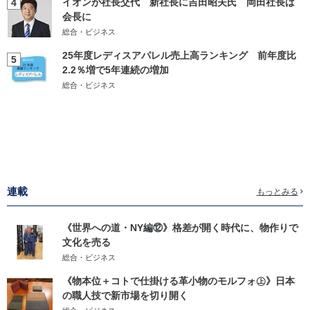
イオンが社長交代 新社長に吉田昭夫氏 岡田社長は
4
会長に
総合・ビジネス
25年度レディスアパレル売上高ランキング 前年度比
5
2.2％増で5年連続の増加
総合・ビジネス
連載
もっとみる
《世界への道・NY編⑫》格差が開く時代に、物作りで
文化を売る
総合・ビジネス
《物本位＋コトで仕掛ける革小物のモルフォ㊤》日本
の職人技で新市場を切り開く