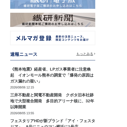
速報ニュース
もっとみる
《熊本地震》経産省、LPガス事業者に注意喚
起 イオンモール熊本の調査で「爆発の原因は
ガス漏れの疑い」
2026/08/06 12:15
三井不動産と関電不動産開発 クボタ旧本社跡
地で大型複合開発 多目的アリーナ核に、32年
以降開業
2026/08/05 13:55
フェスタリアHDが新ブランド「アイ・フェスタ
リア」 9月にニュウマン横浜に1号店