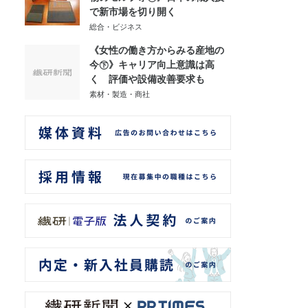
で新市場を切り開く
総合・ビジネス
《女性の働き方からみる産地の
今㊦》キャリア向上意識は高
く 評価や設備改善要求も
素材・製造・商社