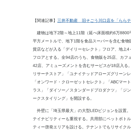
【関連記事】
三井不動産 旧そごう川口店を「ららテ
建物は地下2階～地上11階（延べ床面積約6万8800
平方メートルで、地下1階を食品スーパーを含む食物
貨店などが入る「デイリーセレクト」フロア、地上4
フロアとする。全94店のうち、食物販を25店、カ
42店、アミューズメントを含むサービスが18店入
リサーチストア」「ユナイテッドアローズグリーンレ
「オンワード・クローゼットセレクト」「ABCマー
ラス」「ダイソー／スタンダードプロダクツ」「ジン
ークスタイリング」を開設する。
外壁に「埼玉県最大」の大型LEDビジョンを設置。
テイナビリティーも重視する。共用部にペットボトル
ティー啓発エリアを設ける。テナントでもリサイク