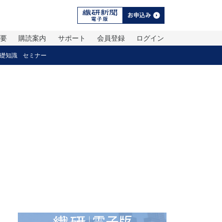
概要
購読案内
サポート
会員登録
ログイン
礎知識
セミナー