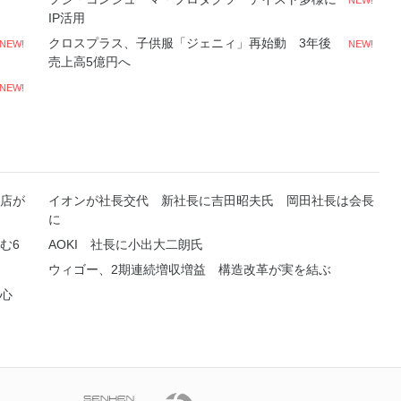
NEW!
IP活用
クロスプラス、子供服「ジェニィ」再始動 3年後
NEW!
NEW!
売上高5億円へ
NEW!
店が
イオンが社長交代 新社長に吉田昭夫氏 岡田社長は会長
に
む6
AOKI 社長に小出大二朗氏
ウィゴー、2期連続増収増益 構造改革が実を結ぶ
中心