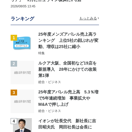
2026/08/05 13:45
ランキング
もっとみる
25年度メンズアパレル売上高ラ
1
ンキング 上位5社の顔ぶれが変
動、増収は25社に縮小
特集
ルクア大阪、全国初など19店を
2
新規導入 28年にかけての改装
第1弾
総合・ビジネス
25年度アパレル売上高 5.3％増
3
で5年連続増加 事業拡大や
M&Aで押し上げ
総合・ビジネス
イオンが社長交代 新社長に吉
4
田昭夫氏 岡田社長は会長に