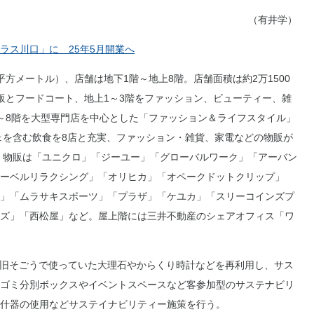
（有井学）
ラス川口」に 25年5月開業へ
平方メートル）、店舗は地下1階～地上8階。店舗面積は約2万1500
販とフードコート、地上1～3階をファッション、ビューティー、雑
～8階を大型専門店を中心とした「ファッション＆ライフスタイル」
フェを含む飲食を8店と充実、ファッション・雑貨、家電などの物販が
る。物販は「ユニクロ」「ジーユー」「グローバルワーク」「アーバン
ーベルリラクシング」「オリヒカ」「オペークドットクリップ」
ト」「ムラサキスポーツ」「プラザ」「ケユカ」「スリーコインズプ
ズ」「西松屋」など。屋上階には三井不動産のシェアオフィス「ワ
旧そごうで使っていた大理石やからくり時計などを再利用し、サス
ゴミ分別ボックスやイベントスペースなど客参加型のサステナビリ
ル什器の使用などサステイナビリティー施策を行う。