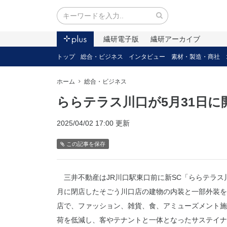
繊研電子版
繊研アーカイブ
トップ
総合・ビジネス
インタビュー
素材・製造・商社
ホーム
総合・ビジネス
ららテラス川口が5月31日に
2025/04/02 17:00 更新
この記事を保存
三井不動産はJR川口駅東口前に新SC「ららテラス川
月に閉店したそごう川口店の建物の内装と一部外装を
店で、ファッション、雑貨、食、アミューズメント施
荷を低減し、客やテナントと一体となったサステイナ