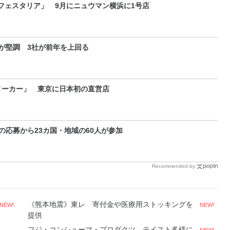
フェスタリア」 9月にニュウマン横浜に1号店
が堅調 3社が前年を上回る
メーカー」 東京に日本初の直営店
の応募から23カ国・地域の60人が参加
Recommended by
《熊本地震》東レ 寄付金や医療用ストッキングを
NEW!
NEW!
提供
フジ・コンシューマ・プロダクツ テイスト多様に