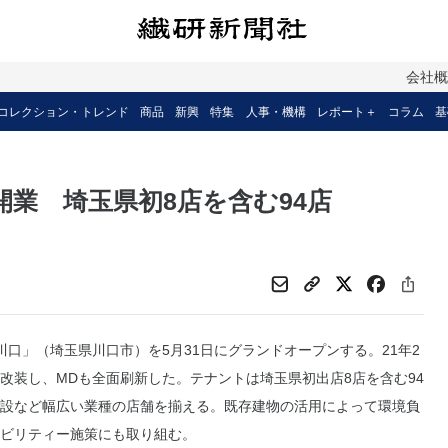
会社
コレクション・トレンド
商品
新興
特集
人事・機構
レポート＋
コラム
基
開業 埼玉県初8店を含む94店
口」（埼玉県川口市）を5月31日にグランドオープンする。21年2
改装し、MDも全面刷新した。テナントは埼玉県初出店8店を含む94
設など幅広い業種の店舗を揃える。既存建物の活用によって環境負
ビリティー施策にも取り組む。