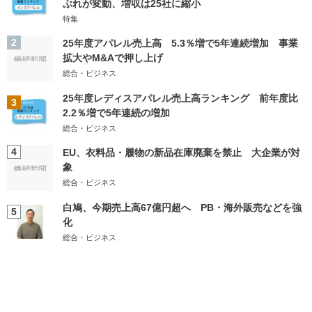
ぶれが変動、増収は25社に縮小
特集
2
25年度アパレル売上高 5.3％増で5年連続増加 事業
拡大やM&Aで押し上げ
総合・ビジネス
25年度レディスアパレル売上高ランキング 前年度比
3
2.2％増で5年連続の増加
総合・ビジネス
4
EU、衣料品・履物の新品在庫廃棄を禁止 大企業が対
象
総合・ビジネス
白鳩、今期売上高67億円超へ PB・海外販売などを強
5
化
総合・ビジネス