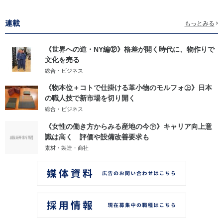
連載
もっとみる
《世界への道・NY編⑫》格差が開く時代に、物作りで
文化を売る
総合・ビジネス
《物本位＋コトで仕掛ける革小物のモルフォ㊤》日本
の職人技で新市場を切り開く
総合・ビジネス
《女性の働き方からみる産地の今㊦》キャリア向上意
識は高く 評価や設備改善要求も
素材・製造・商社