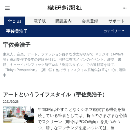
電子版
購読案内
会員登録
サポート
宇佐美浩子
カテゴリー
宇佐美浩子
東京人。音楽、アート、ファッション好きな少女がやがてFMラジオ（J-wave
等）番組制作で長年の経験を積む。同時に有名メゾンのイベント、雑誌、書
籍、キャセイパシフィック航空web「香港スタイル」での連載等を経て、
「Tokyo Perspective」（英中語）他でライフスタイル系編集執筆を中心に活動
中
アートというライフスタイル（宇佐美浩子）
2021/10/28
年間3桁は外すことなくシネマ鑑賞する機会を持
続している筆者としては、折々のさまざまな心情
でスクリーン（昨今はPCの画面）を見つめつ
つ、勝手なマッチングを思いついては、当