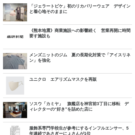
「ジェラートピケ」初のリカバリーウェア デザイン
と着心地そのままに
《熊本地震》商業施設への影響続く 営業再開に時間
要す施設も
メンズニットのジム 夏の長期化対策で「アイスリネ
ン」を強化
ユニクロ エアリズムマスクを再販
ソスウ「カミヤ」 旗艦店を神宮前3丁目に移転 デ
ィレクターの“好き”を詰めた店に
服飾系専門学校生が参考にするインフルエンサー、5
年連続であさぎーにょさんが1位