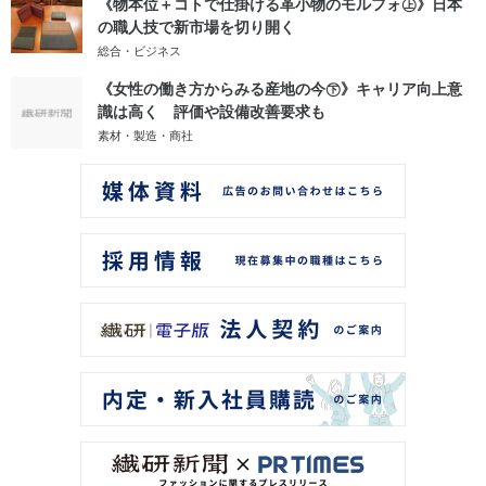
《物本位＋コトで仕掛ける革小物のモルフォ㊤》日本
の職人技で新市場を切り開く
総合・ビジネス
《女性の働き方からみる産地の今㊦》キャリア向上意
識は高く 評価や設備改善要求も
素材・製造・商社