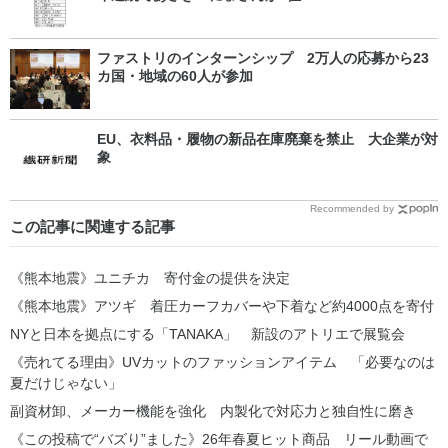
ファストリのインターンシップ 2万人の応募から23
カ国・地域の60人が参加
EU、衣料品・履物の新品在庫廃棄を禁止 大企業が対
象
Recommended by
この記事に関連する記事
《熊本地震》ユニチカ 寄付金の提供を決定
《熊本地震》アツギ 着圧カーフカバーや下着など約4000点を寄付
NYと日本を拠点にする「TANAKA」 新設のアトリエで展覧会
《売れてる理由》UVカットのファッションアイテム 「必要なのは
夏だけじゃない」
副資材卸、メーカー機能を強化 内製化で対応力と独自性に磨き
《この投稿で“バズり”ました》26年春夏ヒット商品 リール動画で