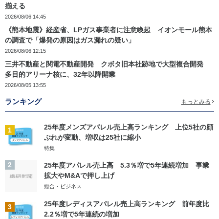
揃える
2026/08/06 14:45
《熊本地震》経産省、LPガス事業者に注意喚起 イオンモール熊本
の調査で「爆発の原因はガス漏れの疑い」
2026/08/06 12:15
三井不動産と関電不動産開発 クボタ旧本社跡地で大型複合開発
多目的アリーナ核に、32年以降開業
2026/08/05 13:55
ランキング
もっとみる
25年度メンズアパレル売上高ランキング 上位5社の顔
1
ぶれが変動、増収は25社に縮小
特集
2
25年度アパレル売上高 5.3％増で5年連続増加 事業
拡大やM&Aで押し上げ
総合・ビジネス
25年度レディスアパレル売上高ランキング 前年度比
3
2.2％増で5年連続の増加