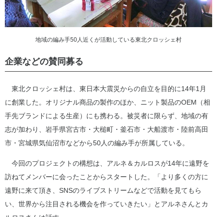
地域の編み手50人近くが活動している東北クロッシェ村
企業などの賛同募る
東北クロッシェ村は、東日本大震災からの自立を目的に14年1月
に創業した。オリジナル商品の製作のほか、ニット製品のOEM（相
手先ブランドによる生産）にも携わる。被災者に限らず、地域の有
志が加わり、岩手県宮古市・大槌町・釜石市・大船渡市・陸前高田
市・宮城県気仙沼市などから50人の編み手が所属している。
今回のプロジェクトの構想は、アルネ＆カルロスが14年に遠野を
訪ねてメンバーに会ったことからスタートした。「より多くの方に
遠野に来て頂き、SNSのライブストリームなどで活動を見てもら
い、世界から注目される機会を作っていきたい」とアルネさんとカ