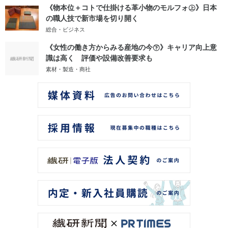
《物本位＋コトで仕掛ける革小物のモルフォ㊤》日本
の職人技で新市場を切り開く
総合・ビジネス
《女性の働き方からみる産地の今㊦》キャリア向上意
識は高く 評価や設備改善要求も
素材・製造・商社