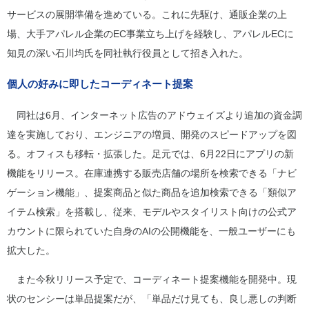
サービスの展開準備を進めている。これに先駆け、通販企業の上
場、大手アパレル企業のEC事業立ち上げを経験し、アパレルECに
知見の深い石川均氏を同社執行役員として招き入れた。
個人の好みに即したコーディネート提案
同社は6月、インターネット広告のアドウェイズより追加の資金調
達を実施しており、エンジニアの増員、開発のスピードアップを図
る。オフィスも移転・拡張した。足元では、6月22日にアプリの新
機能をリリース。在庫連携する販売店舗の場所を検索できる「ナビ
ゲーション機能」、提案商品と似た商品を追加検索できる「類似ア
イテム検索」を搭載し、従来、モデルやスタイリスト向けの公式ア
カウントに限られていた自身のAIの公開機能を、一般ユーザーにも
拡大した。
また今秋リリース予定で、コーディネート提案機能を開発中。現
状のセンシーは単品提案だが、「単品だけ見ても、良し悪しの判断