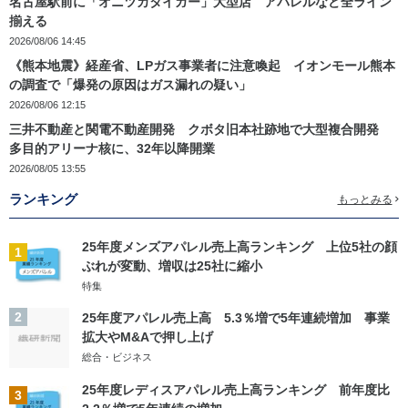
名古屋駅前に「オニツカタイガー」大型店 アパレルなど全ライン
揃える
2026/08/06 14:45
《熊本地震》経産省、LPガス事業者に注意喚起 イオンモール熊本
の調査で「爆発の原因はガス漏れの疑い」
2026/08/06 12:15
三井不動産と関電不動産開発 クボタ旧本社跡地で大型複合開発
多目的アリーナ核に、32年以降開業
2026/08/05 13:55
ランキング
もっとみる
25年度メンズアパレル売上高ランキング 上位5社の顔
1
ぶれが変動、増収は25社に縮小
特集
2
25年度アパレル売上高 5.3％増で5年連続増加 事業
拡大やM&Aで押し上げ
総合・ビジネス
25年度レディスアパレル売上高ランキング 前年度比
3