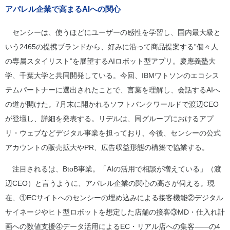
アパレル企業で高まるAIへの関心
センシーは、使うほどにユーザーの感性を学習し、国内最大級と
いう2465の提携ブランドから、好みに沿って商品提案する”個々人
の専属スタイリスト”を展望するAIロボット型アプリ。慶應義塾大
学、千葉大学と共同開発している。今回、IBMワトソンのエコシス
テムパートナーに選出されたことで、言葉を理解し、会話するAIへ
の道が開けた。7月末に開かれるソフトバンクワールドで渡辺CEO
が登壇し、詳細を発表する。リデルは、同グループにおけるアプ
リ・ウェブなどデジタル事業を担っており、今後、センシーの公式
アカウントの販売拡大やPR、広告収益形態の構築で協業する。
注目されるは、BtoB事業。「AIの活用で相談が増えている」（渡
辺CEO）と言うように、アパレル企業の関心の高さが伺える。現
在、①ECサイトへのセンシーの埋め込みによる接客機能②デジタル
サイネージやヒト型ロボットを想定した店舗の接客③MD・仕入れ計
画への数値支援④データ活用によるEC・リアル店への集客――の4