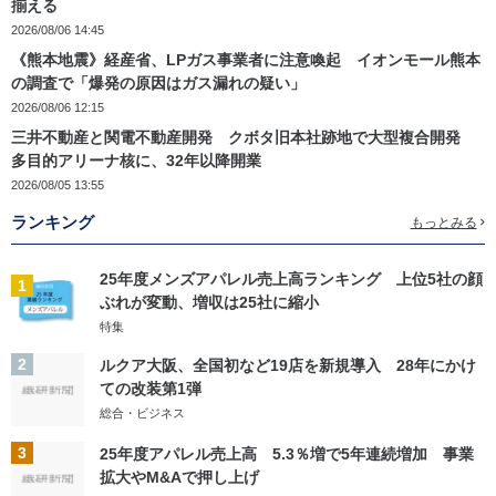
揃える
2026/08/06 14:45
《熊本地震》経産省、LPガス事業者に注意喚起 イオンモール熊本
の調査で「爆発の原因はガス漏れの疑い」
2026/08/06 12:15
三井不動産と関電不動産開発 クボタ旧本社跡地で大型複合開発
多目的アリーナ核に、32年以降開業
2026/08/05 13:55
ランキング
もっとみる
25年度メンズアパレル売上高ランキング 上位5社の顔
1
ぶれが変動、増収は25社に縮小
特集
2
ルクア大阪、全国初など19店を新規導入 28年にかけ
ての改装第1弾
総合・ビジネス
3
25年度アパレル売上高 5.3％増で5年連続増加 事業
拡大やM&Aで押し上げ