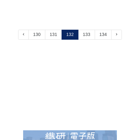
130
131
132
133
134