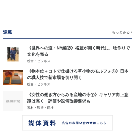
連載
もっとみる
《世界への道・NY編⑫》格差が開く時代に、物作りで
文化を売る
総合・ビジネス
《物本位＋コトで仕掛ける革小物のモルフォ㊤》日本
の職人技で新市場を切り開く
総合・ビジネス
《女性の働き方からみる産地の今㊦》キャリア向上意
識は高く 評価や設備改善要求も
素材・製造・商社