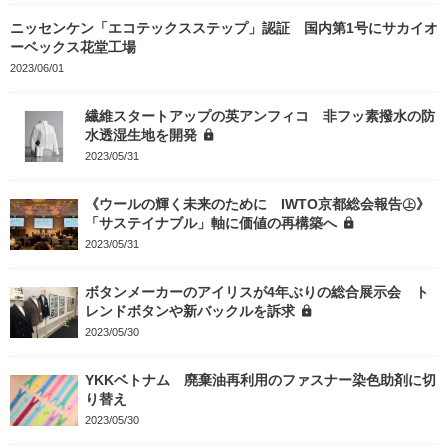
ニッセンケン「エコテックスステップ」認証 国内第1号にサカイオ
ーベックス花堂工場
2023/06/01
繊維スタートアップの英アンフィコ 非フッ素撥水の防
水透湿生地を開発
2023/05/31
《ウールの輝く未来のために IWTO京都総会報告㊤》
「サステイナブル」軸に価値の再構築へ
2023/05/31
ボタンメーカーのアイリスが4年ぶりの総合展示会 ト
レンドボタンや新バックルを訴求
2023/05/30
YKKベトナム 廃棄油再利用のファスナー染色助剤に切
り替え
2023/05/30