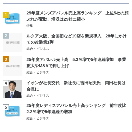
25年度メンズアパレル売上高ランキング 上位5社の顔
1
ぶれが変動、増収は25社に縮小
特集
2
ルクア大阪、全国初など19店を新規導入 28年にかけ
ての改装第1弾
総合・ビジネス
3
25年度アパレル売上高 5.3％増で5年連続増加 事業
拡大やM&Aで押し上げ
総合・ビジネス
イオンが社長交代 新社長に吉田昭夫氏 岡田社長は
4
会長に
総合・ビジネス
25年度レディスアパレル売上高ランキング 前年度比
5
2.2％増で5年連続の増加
総合・ビジネス