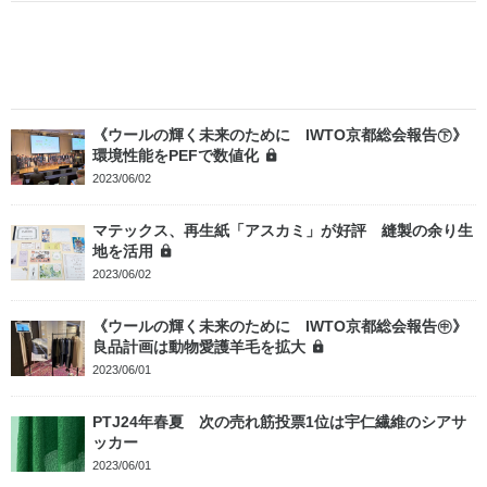
《ウールの輝く未来のために IWTO京都総会報告㊦》
環境性能をPEFで数値化
2023/06/02
マテックス、再生紙「アスカミ」が好評 縫製の余り生
地を活用
2023/06/02
《ウールの輝く未来のために IWTO京都総会報告㊥》
良品計画は動物愛護羊毛を拡大
2023/06/01
PTJ24年春夏 次の売れ筋投票1位は宇仁繊維のシアサ
ッカー
2023/06/01