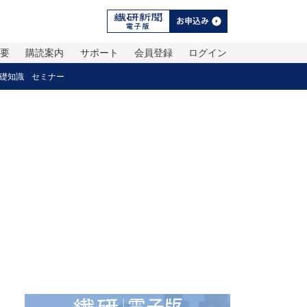
概要
購読案内
サポート
会員登録
ログイン
礎知識
セミナー