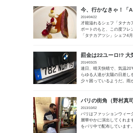
今、行かなきゃ！「A
2014/04/22
才能溢れるシェフ「タナカ
ポートのもと、この度フレン
「タナカアツシ」シェフ4月8
罰金は22ユーロ!?
2014/03/25
連日、晴天快晴で、気温2
らゆる人達が太陽の日差し
少々困っているようだ。雨が
パリの街角（野村真
2013/10/02
パリはファッションウィー
層華やかに演出してくれます
をパリ中で配布しています。そ