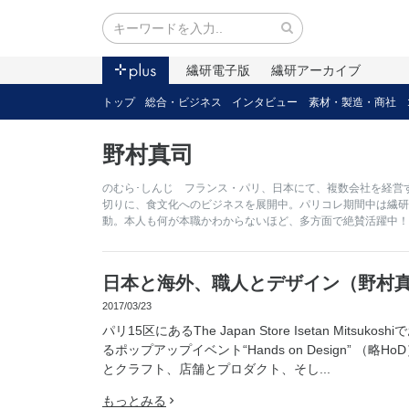
繊研電子版
繊研アーカイブ
トップ
総合・ビジネス
インタビュー
素材・製造・商社
野村真司
のむら･しんじ フランス・パリ、日本にて、複数会社を経営す
切りに、食文化へのビジネスを展開中。パリコレ期間中は繊研新
動。本人も何が本職かわからないほど、多方面で絶賛活躍中！
日本と海外、職人とデザイン（野村
2017/03/23
パリ15区にあるThe Japan Store Isetan Mitsuko
るポップアップイベント“Hands on Design” （略
とクラフト、店舗とプロダクト、そし...
もっとみる