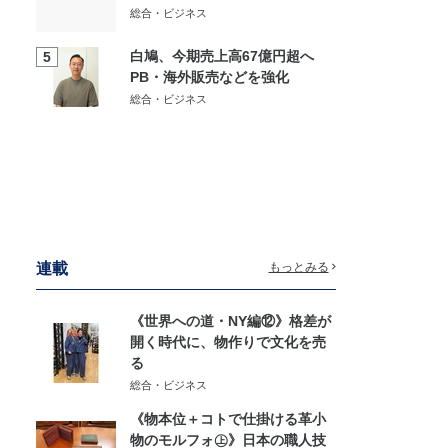
総合・ビジネス
白鳩、今期売上高67億円超へ
5
PB・海外販売などを強化
総合・ビジネス
連載
もっとみる
《世界への道・NY編⑫》格差が
開く時代に、物作りで文化を売
る
総合・ビジネス
《物本位＋コトで仕掛ける革小
物のモルフォ㊤》日本の職人技