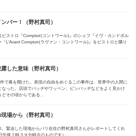
インバー！（野村真司）
ストロ『Comptoir(コントワール)』のシェフ『イヴ・カンドボル
’Avant Comptoir(ラヴァン・コントワール)』をビストロと隣り
披露した意味（野村真司）
事件で幕を開けた。表現の自由をめぐるこの事件は、世界中の人間に
となった。店頭でバッヂやワッペン、ピンバッヂなどをよく見かけ
どその頃からである...
の現場から（野村真司）
ロ。緊迫した現地からパリ在住の野村真司さんがレポートしてくれ
4日午後２時３９分時点のものです）。