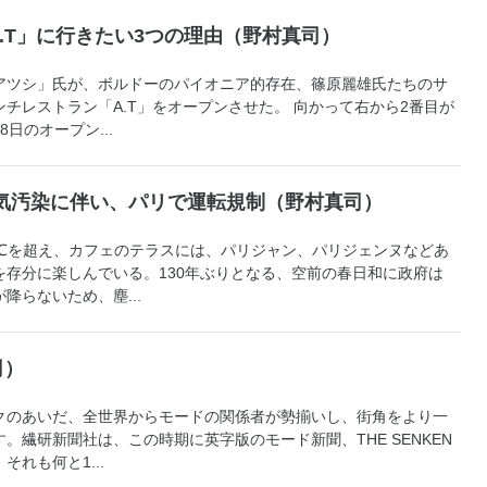
.T」に行きたい3つの理由（野村真司）
アツシ」氏が、ボルドーのパイオニア的存在、篠原麗雄氏たちのサ
チレストラン「A.T」をオープンさせた。 向かって右から2番目が
日のオープン...
 大気汚染に伴い、パリで運転規制（野村真司）
0℃を超え、カフェのテラスには、パリジャン、パリジェンヌなどあ
を存分に楽しんでいる。130年ぶりとなる、空前の春日和に政府は
降らないため、塵...
司）
クのあいだ、全世界からモードの関係者が勢揃いし、街角をより一
。繊研新聞社は、この時期に英字版のモード新聞、THE SENKEN
れも何と1...