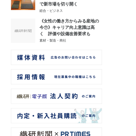
で新市場を切り開く
総合・ビジネス
《女性の働き方からみる産地の
今㊦》キャリア向上意識は高
く 評価や設備改善要求も
素材・製造・商社