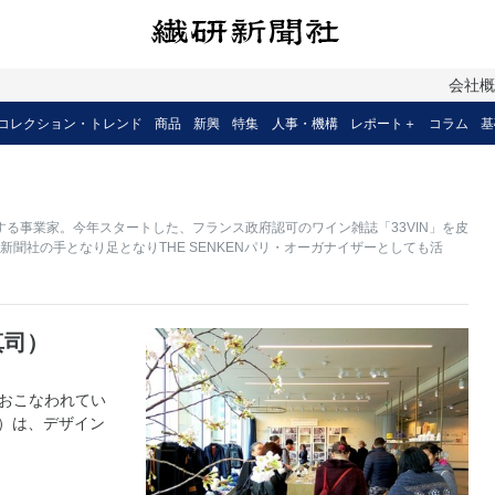
会社
コレクション・トレンド
商品
新興
特集
人事・機構
レポート＋
コラム
基
る事業家。今年スタートした、フランス政府認可のワイン雑誌「33VIN」を皮
聞社の手となり足となりTHE SENKENパリ・オーガナイザーとしても活
真司）
shiでおこなわれてい
HoD）は、デザイン