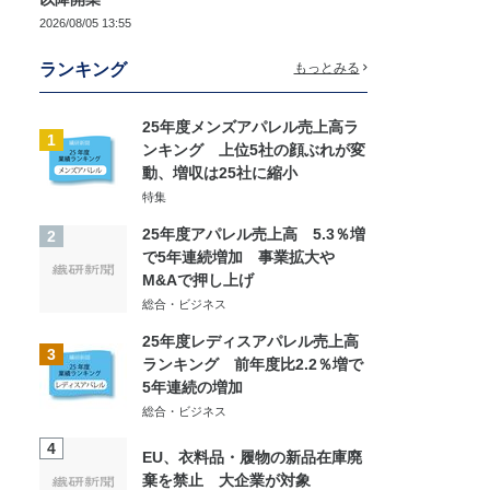
2026/08/05 13:55
ランキング
もっとみる
25年度メンズアパレル売上高ラ
1
ンキング 上位5社の顔ぶれが変
動、増収は25社に縮小
特集
25年度アパレル売上高 5.3％増
2
で5年連続増加 事業拡大や
M&Aで押し上げ
総合・ビジネス
25年度レディスアパレル売上高
3
ランキング 前年度比2.2％増で
5年連続の増加
総合・ビジネス
4
EU、衣料品・履物の新品在庫廃
棄を禁止 大企業が対象