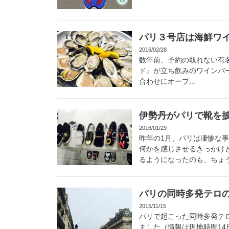
パリ３号店は海鮮ワ
2016/02/28
数年前、予約の取れない有名ビ
ド』が立ち飲みのワインバー『L
合わせにオープ...
伊勢丹がパリで靴を
2016/01/29
昨年の1月、パリは凄惨な
何かを感じさせるきっかけ
るようになったのも、ちょう
パリの同時多発テロ
2015/11/15
パリで起こった同時多発テ
ました（情報は現地時間1