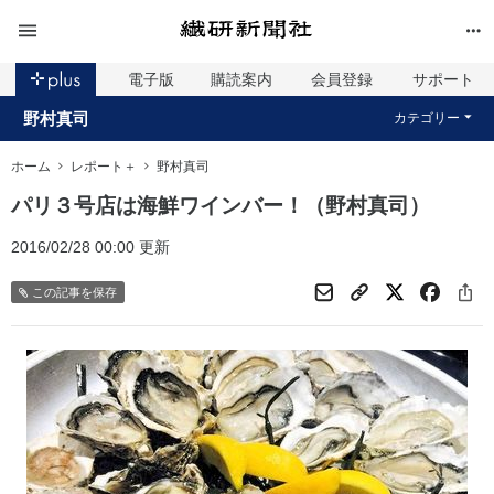
電子版
購読案内
会員登録
サポート
野村真司
カテゴリー
ホーム
レポート＋
野村真司
パリ３号店は海鮮ワインバー！（野村真司）
2016/02/28 00:00 更新
この記事を保存