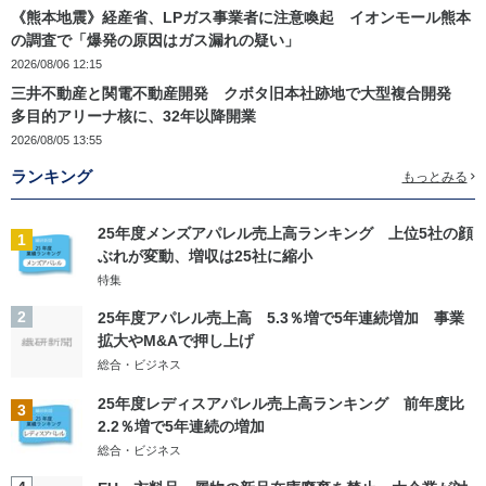
《熊本地震》経産省、LPガス事業者に注意喚起 イオンモール熊本
の調査で「爆発の原因はガス漏れの疑い」
2026/08/06 12:15
三井不動産と関電不動産開発 クボタ旧本社跡地で大型複合開発
多目的アリーナ核に、32年以降開業
2026/08/05 13:55
ランキング
もっとみる
25年度メンズアパレル売上高ランキング 上位5社の顔
1
ぶれが変動、増収は25社に縮小
特集
2
25年度アパレル売上高 5.3％増で5年連続増加 事業
拡大やM&Aで押し上げ
総合・ビジネス
25年度レディスアパレル売上高ランキング 前年度比
3
2.2％増で5年連続の増加
総合・ビジネス