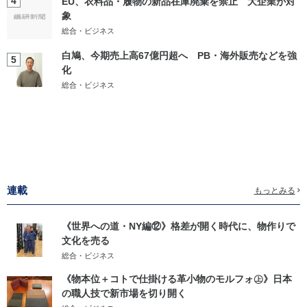
4
EU、衣料品・履物の新品在庫廃棄を禁止 大企業が対
象
総合・ビジネス
白鳩、今期売上高67億円超へ PB・海外販売などを強
5
化
総合・ビジネス
連載
もっとみる
《世界への道・NY編⑫》格差が開く時代に、物作りで
文化を売る
総合・ビジネス
《物本位＋コトで仕掛ける革小物のモルフォ㊤》日本
の職人技で新市場を切り開く