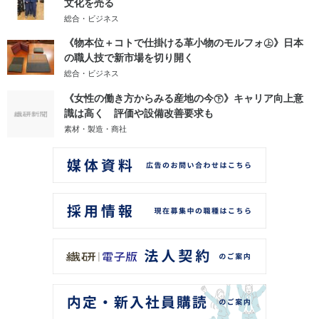
文化を売る
総合・ビジネス
《物本位＋コトで仕掛ける革小物のモルフォ㊤》日本
の職人技で新市場を切り開く
総合・ビジネス
《女性の働き方からみる産地の今㊦》キャリア向上意
識は高く 評価や設備改善要求も
素材・製造・商社