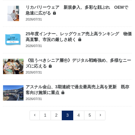
リカバリーウェア 新規参入、多彩な顔ぶれ OEMで
急速に広がる
2026/07/31
25年度インナー、レッグウェア売上高ランキング 物価
高直撃、市況の厳しさ続く
2026/07/31
《狙うべきシニア層㊥》デジタル戦略強め、多様なニー
ズに応える
2026/07/31
アスナル金山、3期連続で過去最高売上高を更新 既存
客向け施策に重点
2026/07/31
1
2
3
4
5