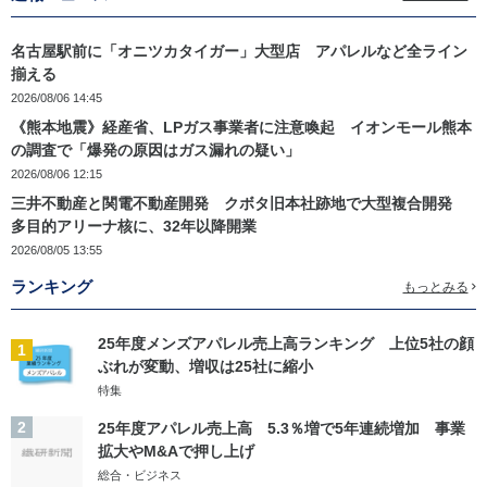
名古屋駅前に「オニツカタイガー」大型店 アパレルなど全ライン
揃える
2026/08/06 14:45
《熊本地震》経産省、LPガス事業者に注意喚起 イオンモール熊本
の調査で「爆発の原因はガス漏れの疑い」
2026/08/06 12:15
三井不動産と関電不動産開発 クボタ旧本社跡地で大型複合開発
多目的アリーナ核に、32年以降開業
2026/08/05 13:55
ランキング
もっとみる
25年度メンズアパレル売上高ランキング 上位5社の顔
1
ぶれが変動、増収は25社に縮小
特集
2
25年度アパレル売上高 5.3％増で5年連続増加 事業
拡大やM&Aで押し上げ
総合・ビジネス