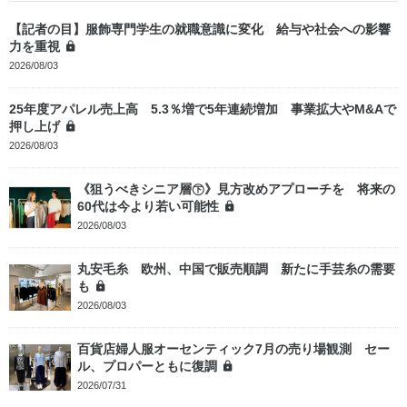
【記者の目】服飾専門学生の就職意識に変化 給与や社会への影響
力を重視
2026/08/03
25年度アパレル売上高 5.3％増で5年連続増加 事業拡大やM&Aで
押し上げ
2026/08/03
《狙うべきシニア層㊦》見方改めアプローチを 将来の
60代は今より若い可能性
2026/08/03
丸安毛糸 欧州、中国で販売順調 新たに手芸糸の需要
も
2026/08/03
百貨店婦人服オーセンティック7月の売り場観測 セー
ル、プロパーともに復調
2026/07/31