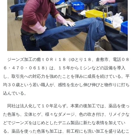
ジーンズ加工の癒ｔＯＲｉ１８（ゆとり１８、倉敷市、電話０８
６・４７０・０６１８）は、１５年からミシンなどの設備を導入
し、取引先への対応力を強めたことを弾みに成長を続けている。平
均３０歳という若い職人が、感性を生かし伸び伸びと物作りに打ち
込んでいる。
同社は法人化して１０年足らず。本業の後加工では、薬品を使っ
た色落ち、立体ヒゲ、様々なダメージ、色の吹き付け、リメイクな
どでジーンズをはじめとしたデニム製品に新たな表情を加えてい
る。薬品を使った色落ち加工は、前工程にも洗い加工を盛り込むこ