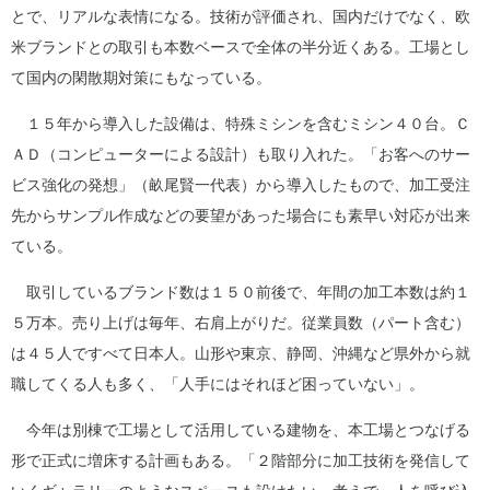
とで、リアルな表情になる。技術が評価され、国内だけでなく、欧
米ブランドとの取引も本数ベースで全体の半分近くある。工場とし
て国内の閑散期対策にもなっている。
１５年から導入した設備は、特殊ミシンを含むミシン４０台。Ｃ
ＡＤ（コンピューターによる設計）も取り入れた。「お客へのサー
ビス強化の発想」（畝尾賢一代表）から導入したもので、加工受注
先からサンプル作成などの要望があった場合にも素早い対応が出来
ている。
取引しているブランド数は１５０前後で、年間の加工本数は約１
５万本。売り上げは毎年、右肩上がりだ。従業員数（パート含む）
は４５人ですべて日本人。山形や東京、静岡、沖縄など県外から就
職してくる人も多く、「人手にはそれほど困っていない」。
今年は別棟で工場として活用している建物を、本工場とつなげる
形で正式に増床する計画もある。「２階部分に加工技術を発信して