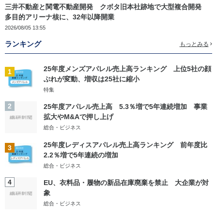
三井不動産と関電不動産開発 クボタ旧本社跡地で大型複合開発
多目的アリーナ核に、32年以降開業
2026/08/05 13:55
ランキング
もっとみる
25年度メンズアパレル売上高ランキング 上位5社の顔
1
ぶれが変動、増収は25社に縮小
特集
2
25年度アパレル売上高 5.3％増で5年連続増加 事業
拡大やM&Aで押し上げ
総合・ビジネス
25年度レディスアパレル売上高ランキング 前年度比
3
2.2％増で5年連続の増加
総合・ビジネス
4
EU、衣料品・履物の新品在庫廃棄を禁止 大企業が対
象
総合・ビジネス