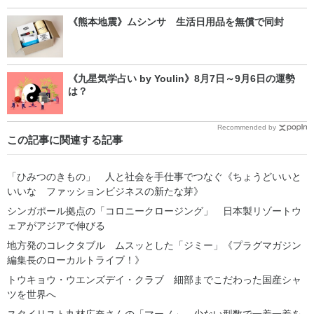
《熊本地震》ムシンサ 生活日用品を無償で同封
《九星気学占い by Youlin》8月7日～9月6日の運勢
は？
Recommended by
この記事に関連する記事
「ひみつのきもの」 人と社会を手仕事でつなぐ《ちょうどいいと
いいな ファッションビジネスの新たな芽》
シンガポール拠点の「コロニークロージング」 日本製リゾートウ
ェアがアジアで伸びる
地方発のコレクタブル ムスッとした「ジミー」《プラグマガジン
編集長のローカルトライブ！》
トウキョウ・ウエンズデイ・クラブ 細部までこだわった国産シャ
ツを世界へ
スタイリスト丸林広奈さんの「マーノ」 少ない型数で一着一着を