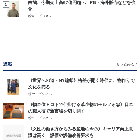
白鳩、今期売上高67億円超へ PB・海外販売などを強
5
化
総合・ビジネス
連載
もっとみる
《世界への道・NY編⑫》格差が開く時代に、物作りで
文化を売る
総合・ビジネス
《物本位＋コトで仕掛ける革小物のモルフォ㊤》日本
の職人技で新市場を切り開く
総合・ビジネス
《女性の働き方からみる産地の今㊦》キャリア向上意
識は高く 評価や設備改善要求も