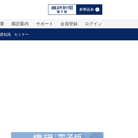
概要
購読案内
サポート
会員登録
ログイン
礎知識
セミナー