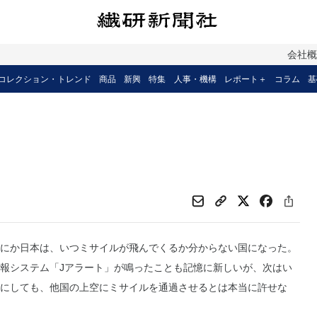
会社
コレクション・トレンド
商品
新興
特集
人事・機構
レポート＋
コラム
基
にか日本は、いつミサイルが飛んでくるか分からない国になった。
報システム「Jアラート」が鳴ったことも記憶に新しいが、次はい
にしても、他国の上空にミサイルを通過させるとは本当に許せな