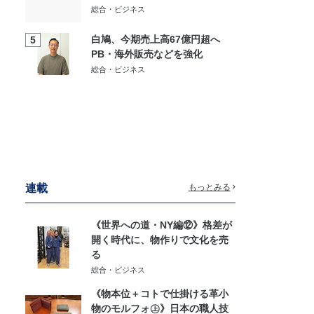
総合・ビジネス
白鳩、今期売上高67億円超へ
5
PB・海外販売などを強化
総合・ビジネス
連載
もっとみる
《世界への道・NY編⑫》格差が
開く時代に、物作りで文化を売
る
総合・ビジネス
《物本位＋コトで仕掛ける革小
物のモルフォ㊤》日本の職人技