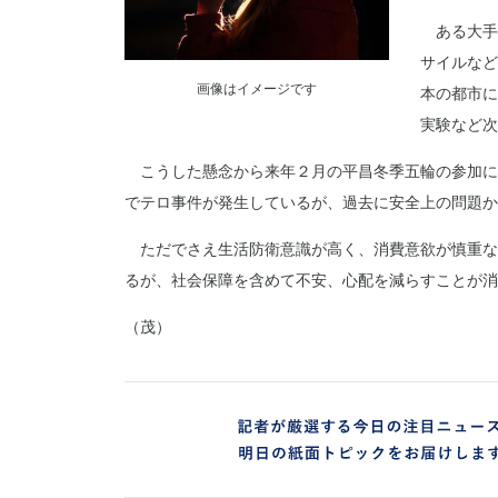
ある大手
サイルなど
画像はイメージです
本の都市に
実験など次
こうした懸念から来年２月の平昌冬季五輪の参加に
でテロ事件が発生しているが、過去に安全上の問題か
ただでさえ生活防衛意識が高く、消費意欲が慎重な
るが、社会保障を含めて不安、心配を減らすことが消
（茂）