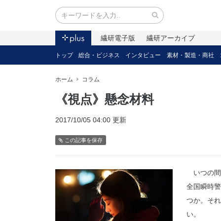
繊研電子版
繊研アーカイブ
トップ
総合・ビジネス
インタビュー
素材・製造・商社
ホーム
コラム
《視点》懸念材料
2017/10/05 04:00 更新
この記事を保存
いつの間
全国瞬時警
つか。それ
い。