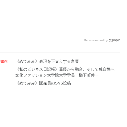
Recommended by
《めてみみ》表現を下支えする言葉
NEW!
《私のビジネス日記帳》葛藤から融合、そして独自性へ
文化ファッション大学院大学学長 櫛下町伸一
《めてみみ》販売員のSNS投稿