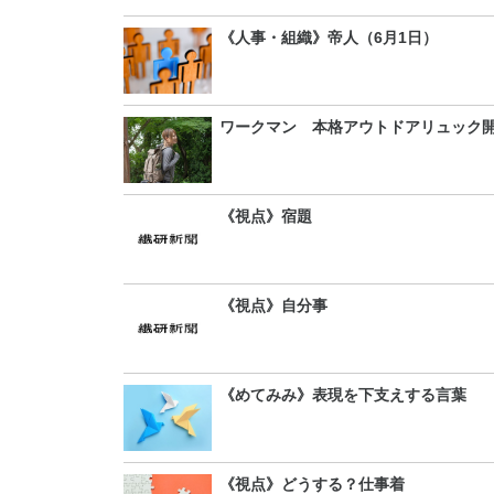
《人事・組織》帝人（6月1日）
ワークマン 本格アウトドアリュック
《視点》宿題
《視点》自分事
《めてみみ》表現を下支えする言葉
《視点》どうする？仕事着