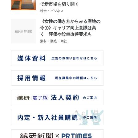
で新市場を切り開く
総合・ビジネス
《女性の働き方からみる産地の
今㊦》キャリア向上意識は高
く 評価や設備改善要求も
素材・製造・商社