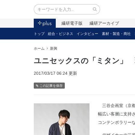
繊研電子版
繊研アーカイブ
トップ
総合・ビジネス
インタビュー
素材・製造・商社
ホーム
新興
ユニセックスの「ミタン」 
2017/03/17 06:24 更新
この記事を保存
三谷企画室（京都
幅広い客層に支持
コンテンポラリー