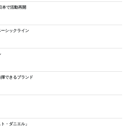
日本で活動再開
ベーシックライン
ル
発揮できるブランド
？
スト・ダニエル」