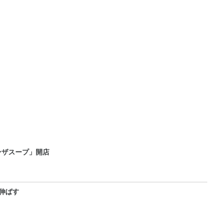
ンザスープ」開店
伸ばす