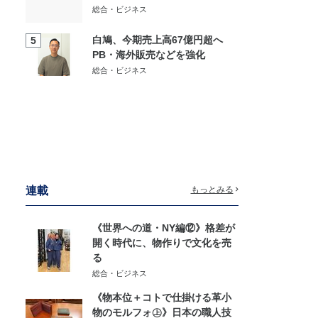
総合・ビジネス
白鳩、今期売上高67億円超へ
5
PB・海外販売などを強化
総合・ビジネス
連載
もっとみる
《世界への道・NY編⑫》格差が
開く時代に、物作りで文化を売
る
総合・ビジネス
《物本位＋コトで仕掛ける革小
物のモルフォ㊤》日本の職人技