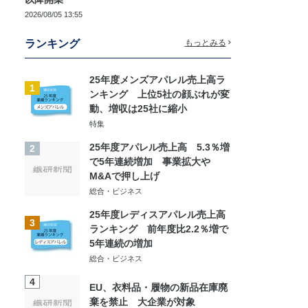
2026/08/05 13:55
ランキング
もっとみる
25年度メンズアパレル売上高ラ
1
ンキング 上位5社の顔ぶれが変
動、増収は25社に縮小
特集
25年度アパレル売上高 5.3％増
2
で5年連続増加 事業拡大や
M&Aで押し上げ
総合・ビジネス
25年度レディスアパレル売上高
3
ランキング 前年度比2.2％増で
5年連続の増加
総合・ビジネス
4
EU、衣料品・履物の新品在庫廃
棄を禁止 大企業が対象