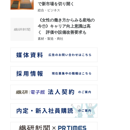
で新市場を切り開く
総合・ビジネス
《女性の働き方からみる産地の
今㊦》キャリア向上意識は高
く 評価や設備改善要求も
素材・製造・商社