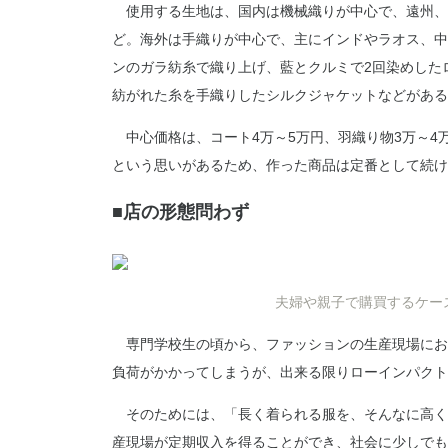
使用する生地は、国内は機械織りが中心で、遠州、
ど。海外は手織りが中心で、主にインドやラオス、中
ンのガラ紡糸で織り上げ、藍とクルミで2回染めした
紡がれた糸を手織りしたシルクジャケットなどがある
中心価格は、コート4万～5万円、羽織り物3万～4
という思いがあるため、作った商品は定番として続け
■店の形態問わず
夫婦や親子で購買するケー
専門学校生の頃から、ファッションの生産現場にお
負荷がかかってしまうが、出来る限りローインパクト
そのためには、「長く着られる服を、そんなに高く
産現場が定期収入を得ることができ、社会に少しでも