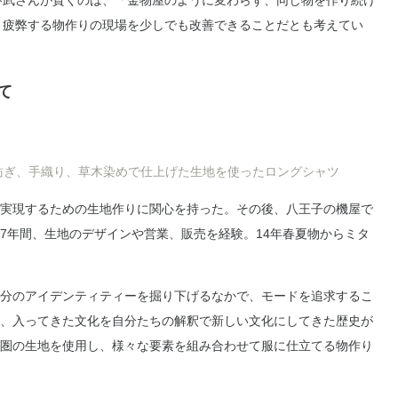
武さんが貫くのは、「金物屋のように変わらず、同じ物を作り続け
、疲弊する物作りの現場を少しでも改善できることだとも考えてい
て
紡ぎ、手織り、草木染めで仕上げた生地を使ったロングシャツ
実現するための生地作りに関心を持った。その後、八王子の機屋で
7年間、生地のデザインや営業、販売を経験。14年春夏物からミタ
分のアイデンティティーを掘り下げるなかで、モードを追求するこ
、入ってきた文化を自分たちの解釈で新しい文化にしてきた歴史が
圏の生地を使用し、様々な要素を組み合わせて服に仕立てる物作り