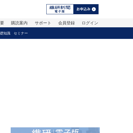
概要
購読案内
サポート
会員登録
ログイン
礎知識
セミナー