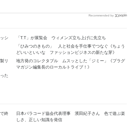
Recommended by
ッシ
「T.T」が展覧会 ウィメンズ立ち上げに先立ち
「ひみつのきもの」 人と社会を手仕事でつなぐ《ちょう
どいいといいな ファッションビジネスの新たな芽》
製リ
地方発のコレクタブル ムスッとした「ジミー」《プラグ
マガジン編集長のローカルトライブ！》
わった
で終
日本パラコード協会代表理事 濱田紀子さん 色で遊ぶ楽
しさ、正しい知識を発信