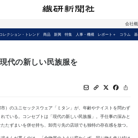
会社
コレクション・トレンド
商品
新興
特集
人事・機構
レポート＋
コラム
基
現代の新しい民族服を
市）のユニセックスウェア「ミタン」が、年齢やテイストを問わず
されている。コンセプトは「現代の新しい民族服」。手仕事の深みと
なたたずまいを併せ持ち、卸売り先の店頭でも独特の存在感を放つ。