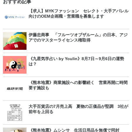
おすすめ記事
【求人】MYKファッション セレクト・大手アパレル
向けのOEM企画職・営業職を募集します
伊藤忠商事 「フルーツオブザルーム」の日本、アジ
アでのマスターライセンス権取得
《九星気学占い by Youlin》8月7日～9月6日の運勢
は？
《熊本地震》商業施設への影響続く 営業再開に時間
要す施設も
大手百貨店の7月売上高 夏物の正価品が堅調 3社が
前年を上回る
《熊本地震》ムシンサ 生活日用品を無償で同封