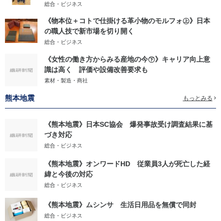
総合・ビジネス
《物本位＋コトで仕掛ける革小物のモルフォ㊤》日本
の職人技で新市場を切り開く
総合・ビジネス
《女性の働き方からみる産地の今㊦》キャリア向上意
識は高く 評価や設備改善要求も
素材・製造・商社
熊本地震
もっとみる
《熊本地震》日本SC協会 爆発事故受け調査結果に基
づき対応
総合・ビジネス
《熊本地震》オンワードHD 従業員3人が死亡した経
緯と今後の対応
総合・ビジネス
《熊本地震》ムシンサ 生活日用品を無償で同封
総合・ビジネス