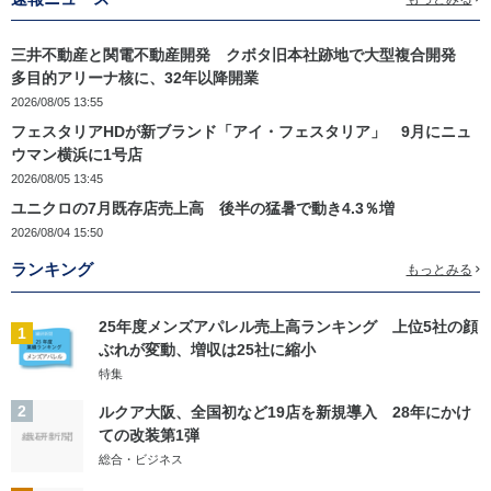
三井不動産と関電不動産開発 クボタ旧本社跡地で大型複合開発
多目的アリーナ核に、32年以降開業
2026/08/05 13:55
フェスタリアHDが新ブランド「アイ・フェスタリア」 9月にニュ
ウマン横浜に1号店
2026/08/05 13:45
ユニクロの7月既存店売上高 後半の猛暑で動き4.3％増
2026/08/04 15:50
ランキング
もっとみる
25年度メンズアパレル売上高ランキング 上位5社の顔
1
ぶれが変動、増収は25社に縮小
特集
2
ルクア大阪、全国初など19店を新規導入 28年にかけ
ての改装第1弾
総合・ビジネス