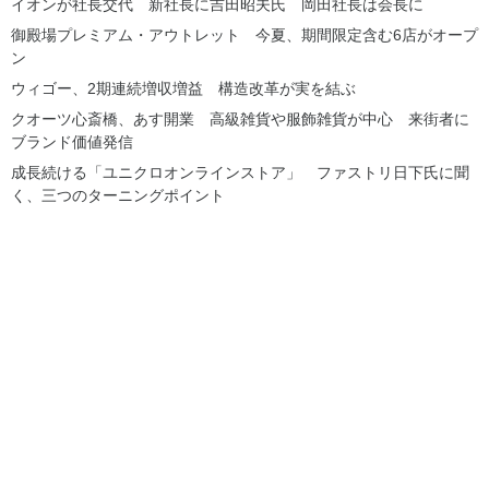
イオンが社長交代 新社長に吉田昭夫氏 岡田社長は会長に
御殿場プレミアム・アウトレット 今夏、期間限定含む6店がオープ
ン
ウィゴー、2期連続増収増益 構造改革が実を結ぶ
クオーツ心斎橋、あす開業 高級雑貨や服飾雑貨が中心 来街者に
ブランド価値発信
成長続ける「ユニクロオンラインストア」 ファストリ日下氏に聞
く、三つのターニングポイント