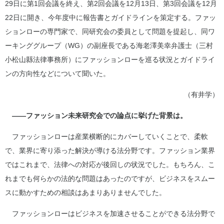
29日に第1回会議を終え、第2回会議を12月13日、第3回会議を12月
22日に開き、今年度中に報告書とガイドラインを策定する。ファッ
ションローの専門家で、同研究会の委員として問題を提起し、同ワ
ーキンググループ（WG）の副座長である海老澤美幸弁護士（三村
小松山縣法律事務所）にファッションローを巡る状況とガイドライ
ンの方向性などについて聞いた。
（有井学）
――ファッション未来研究会での論点に挙げた背景は。
ファッションローは産業横断的にカバーしていくことで、柔軟
で、業界に寄り添った解決が導ける法分野です。ファッション業界
ではこれまで、法律への対応が後回しの状況でした。もちろん、こ
れまでも何らかの法的な問題はあったのですが、ビジネスをスムー
スに動かすための相談はあまりありませんでした。
ファッションローはビジネスを加速させることができる法分野で