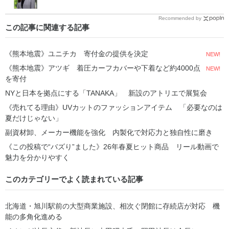
対応が急務
Recommended by
この記事に関連する記事
《熊本地震》ユニチカ 寄付金の提供を決定
NEW!
《熊本地震》アツギ 着圧カーフカバーや下着など約4000点
NEW!
を寄付
NYと日本を拠点にする「TANAKA」 新設のアトリエで展覧会
《売れてる理由》UVカットのファッションアイテム 「必要なのは
夏だけじゃない」
副資材卸、メーカー機能を強化 内製化で対応力と独自性に磨き
《この投稿で“バズり”ました》26年春夏ヒット商品 リール動画で
魅力を分かりやすく
このカテゴリーでよく読まれている記事
北海道・旭川駅前の大型商業施設、相次ぐ閉館に存続店が対応 機
能の多角化進める