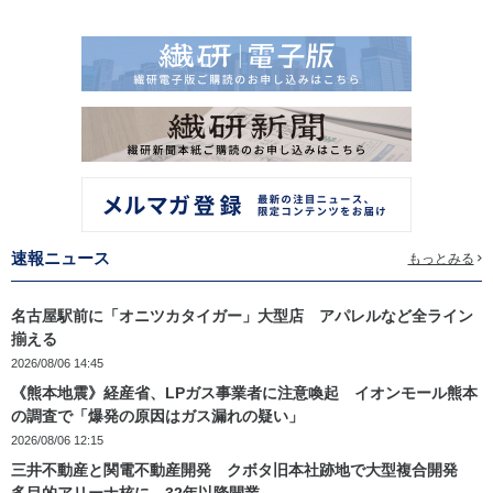
速報ニュース
もっとみる
名古屋駅前に「オニツカタイガー」大型店 アパレルなど全ライン
揃える
2026/08/06 14:45
《熊本地震》経産省、LPガス事業者に注意喚起 イオンモール熊本
の調査で「爆発の原因はガス漏れの疑い」
2026/08/06 12:15
三井不動産と関電不動産開発 クボタ旧本社跡地で大型複合開発
多目的アリーナ核に、32年以降開業