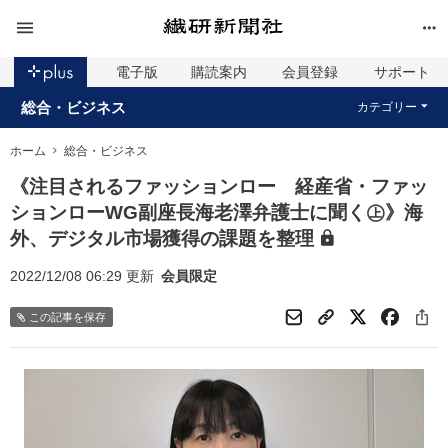
電子版
購読案内
会員登録
サポート
総合・ビジネス
カテゴリー
ホーム
総合・ビジネス
《注目されるファッションロー 経産省・ファッ
ションローWG副座長海老澤弁護士に聞く㊤》海
外、デジタル市場獲得の課題を整理
2022/12/08 06:29 更新
会員限定
この記事を保存