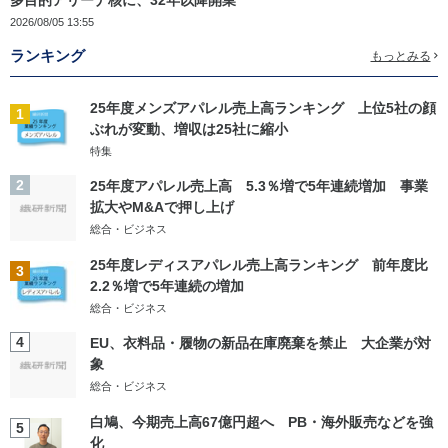
2026/08/05 13:55
ランキング
もっとみる
25年度メンズアパレル売上高ランキング 上位5社の顔
1
ぶれが変動、増収は25社に縮小
特集
2
25年度アパレル売上高 5.3％増で5年連続増加 事業
拡大やM&Aで押し上げ
総合・ビジネス
25年度レディスアパレル売上高ランキング 前年度比
3
2.2％増で5年連続の増加
総合・ビジネス
4
EU、衣料品・履物の新品在庫廃棄を禁止 大企業が対
象
総合・ビジネス
白鳩、今期売上高67億円超へ PB・海外販売などを強
5
化