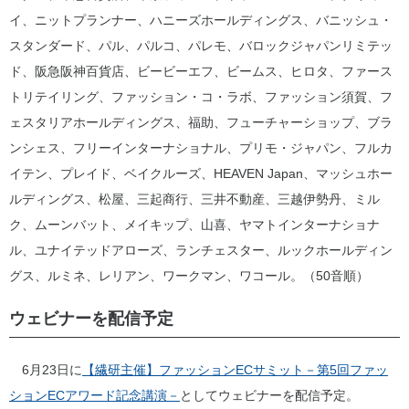
イ、ニットプランナー、ハニーズホールディングス、バニッシュ・
スタンダード、パル、パルコ、パレモ、バロックジャパンリミテッ
ド、阪急阪神百貨店、ビービーエフ、ビームス、ヒロタ、ファース
トリテイリング、ファッション・コ・ラボ、ファッション須賀、フ
ェスタリアホールディングス、福助、フューチャーショップ、ブラ
ンシェス、フリーインターナショナル、プリモ・ジャパン、フルカ
イテン、プレイド、ベイクルーズ、HEAVEN Japan、マッシュホー
ルディングス、松屋、三起商行、三井不動産、三越伊勢丹、ミル
ク、ムーンバット、メイキップ、山喜、ヤマトインターナショナ
ル、ユナイテッドアローズ、ランチェスター、ルックホールディン
グス、ルミネ、レリアン、ワークマン、ワコール。（50音順）
ウェビナーを配信予定
6月23日に
【繊研主催】ファッションECサミット－第5回ファッ
ションECアワード記念講演－
としてウェビナーを配信予定。