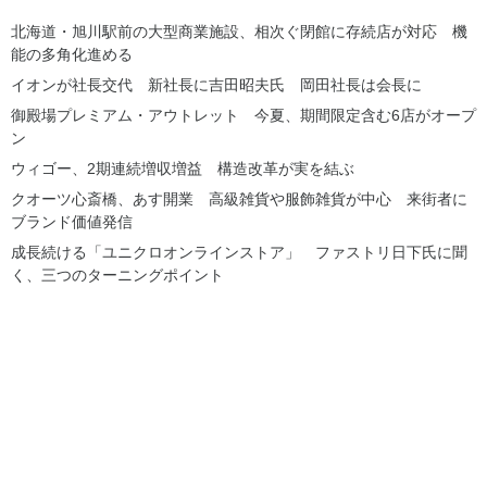
北海道・旭川駅前の大型商業施設、相次ぐ閉館に存続店が対応 機
能の多角化進める
イオンが社長交代 新社長に吉田昭夫氏 岡田社長は会長に
御殿場プレミアム・アウトレット 今夏、期間限定含む6店がオープ
ン
ウィゴー、2期連続増収増益 構造改革が実を結ぶ
クオーツ心斎橋、あす開業 高級雑貨や服飾雑貨が中心 来街者に
ブランド価値発信
成長続ける「ユニクロオンラインストア」 ファストリ日下氏に聞
く、三つのターニングポイント