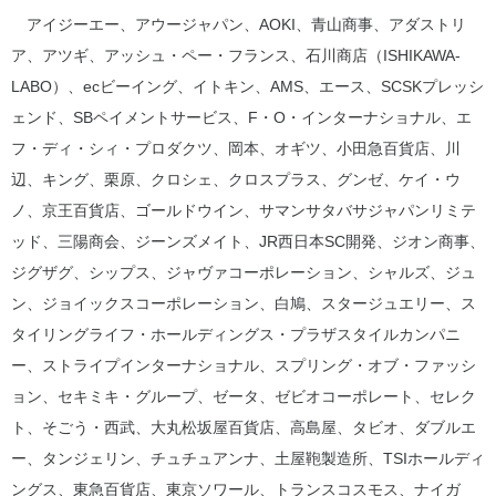
アイジーエー、アウージャパン、AOKI、青山商事、アダストリ
ア、アツギ、アッシュ・ペー・フランス、石川商店（ISHIKAWA-
LABO）、ecビーイング、イトキン、AMS、エース、SCSKプレッシ
ェンド、SBペイメントサービス、F・O・インターナショナル、エ
フ・ディ・シィ・プロダクツ、岡本、オギツ、小田急百貨店、川
辺、キング、栗原、クロシェ、クロスプラス、グンゼ、ケイ・ウ
ノ、京王百貨店、ゴールドウイン、サマンサタバサジャパンリミテ
ッド、三陽商会、ジーンズメイト、JR西日本SC開発、ジオン商事、
ジグザグ、シップス、ジャヴァコーポレーション、シャルズ、ジュ
ン、ジョイックスコーポレーション、白鳩、スタージュエリー、ス
タイリングライフ・ホールディングス・プラザスタイルカンパニ
ー、ストライプインターナショナル、スプリング・オブ・ファッシ
ョン、セキミキ・グループ、ゼータ、ゼビオコーポレート、セレク
ト、そごう・西武、大丸松坂屋百貨店、高島屋、タビオ、ダブルエ
ー、タンジェリン、チュチュアンナ、土屋鞄製造所、TSIホールディ
ングス、東急百貨店、東京ソワール、トランスコスモス、ナイガ