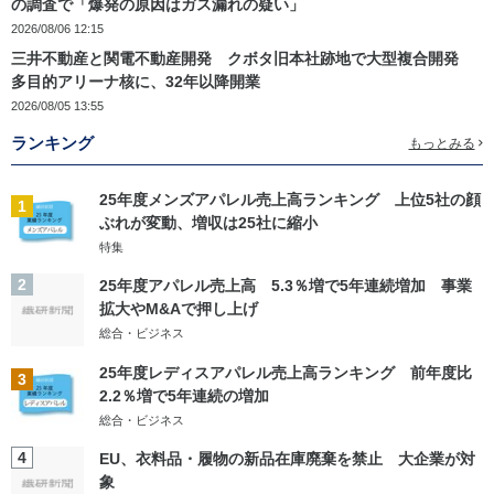
の調査で「爆発の原因はガス漏れの疑い」
2026/08/06 12:15
三井不動産と関電不動産開発 クボタ旧本社跡地で大型複合開発
多目的アリーナ核に、32年以降開業
2026/08/05 13:55
ランキング
もっとみる
25年度メンズアパレル売上高ランキング 上位5社の顔
1
ぶれが変動、増収は25社に縮小
特集
2
25年度アパレル売上高 5.3％増で5年連続増加 事業
拡大やM&Aで押し上げ
総合・ビジネス
25年度レディスアパレル売上高ランキング 前年度比
3
2.2％増で5年連続の増加
総合・ビジネス
4
EU、衣料品・履物の新品在庫廃棄を禁止 大企業が対
象