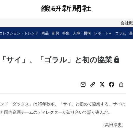
会社
コレクション・トレンド
商品
新興
特集
人事・機構
レポート＋
コラム
基
 「サイ」、「ゴラル」と初の協業
ンド「ダックス」は25年秋冬、「サイ」と初めて協業する。サイの
と国内企画チームのディレクターが知り合いで話が進んだ。
（高田淳史）