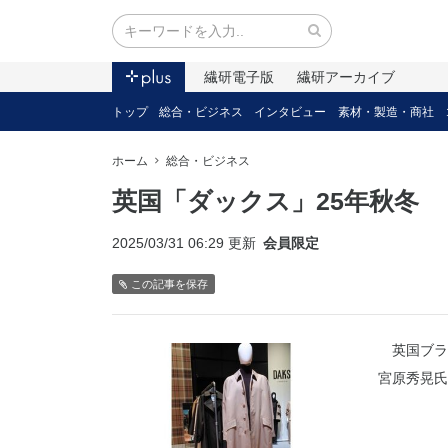
繊研電子版
繊研アーカイブ
トップ
総合・ビジネス
インタビュー
素材・製造・商社
ホーム
総合・ビジネス
英国「ダックス」25年秋冬
2025/03/31 06:29 更新
会員限定
この記事を保存
英国ブラ
宮原秀晃氏