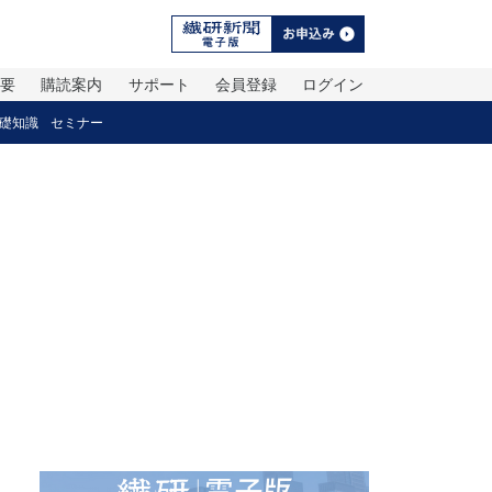
概要
購読案内
サポート
会員登録
ログイン
礎知識
セミナー