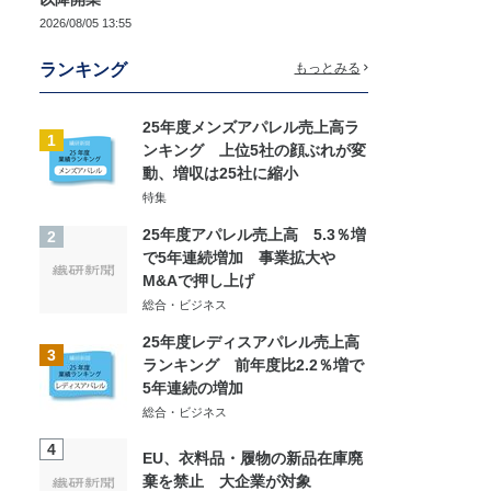
2026/08/05 13:55
ランキング
もっとみる
25年度メンズアパレル売上高ラ
1
ンキング 上位5社の顔ぶれが変
動、増収は25社に縮小
特集
25年度アパレル売上高 5.3％増
2
で5年連続増加 事業拡大や
M&Aで押し上げ
総合・ビジネス
25年度レディスアパレル売上高
3
ランキング 前年度比2.2％増で
5年連続の増加
総合・ビジネス
4
EU、衣料品・履物の新品在庫廃
棄を禁止 大企業が対象