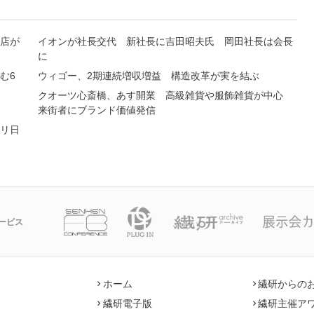
店が
イオンが社長交代 新社長に吉田昭夫氏 岡田社長は会長
に
む6
ウィゴー、2期連続増収増益 構造改革が実を結ぶ
クオーツ心斎橋、あす開業 高級雑貨や服飾雑貨が中心
来街者にブランド価値発信
リ日
ービス
ホーム
繊研からの
繊研電子版
繊研主催ア