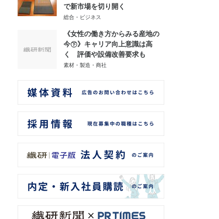
で新市場を切り開く
総合・ビジネス
《女性の働き方からみる産地の
今㊦》キャリア向上意識は高
く 評価や設備改善要求も
素材・製造・商社