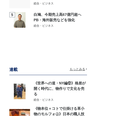
総合・ビジネス
白鳩、今期売上高67億円超へ
5
PB・海外販売などを強化
総合・ビジネス
連載
もっとみる
《世界への道・NY編⑫》格差が
開く時代に、物作りで文化を売
る
総合・ビジネス
《物本位＋コトで仕掛ける革小
物のモルフォ㊤》日本の職人技