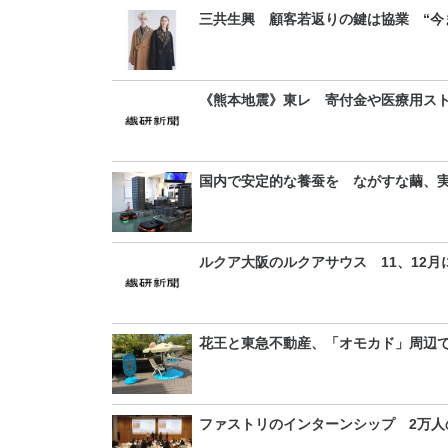
三共生興 顧客若返りの鍵は協業 “今
《熊本地震》東レ 寄付金や医療用ス
国内で安定的な養蚕を ながすな繭、
ルクア大阪のルクアサウス 11、12月
花王と東急不動産、「オモカド」周辺
ファストリのインターンシップ 2万人