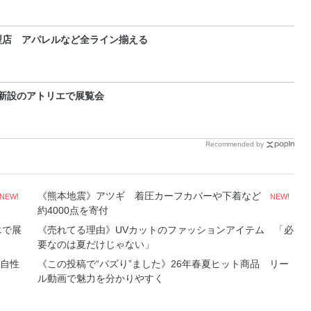
型店 アパレルなど全ライン揃える
 新設のアトリエで展覧会
Recommended by
《熊本地震》アツギ 着圧カーフカバーや下着など
NEW!
NEW!
約4000点を寄付
エで展
《売れてる理由》UVカットのファッションアイテム 「必
要なのは夏だけじゃない」
自性
《この投稿で“バズり”ました》26年春夏ヒット商品 リー
ル動画で魅力を分かりやすく