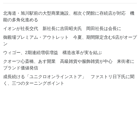
北海道・旭川駅前の大型商業施設、相次ぐ閉館に存続店が対応 機
能の多角化進める
イオンが社長交代 新社長に吉田昭夫氏 岡田社長は会長に
御殿場プレミアム・アウトレット 今夏、期間限定含む6店がオープ
ン
ウィゴー、2期連続増収増益 構造改革が実を結ぶ
クオーツ心斎橋、あす開業 高級雑貨や服飾雑貨が中心 来街者に
ブランド価値発信
成長続ける「ユニクロオンラインストア」 ファストリ日下氏に聞
く、三つのターニングポイント