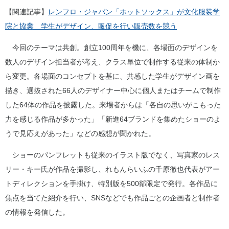
【関連記事】
レンフロ・ジャパン「ホットソックス」が文化服装学
院と協業 学生がデザイン、販促を行い販売数を競う
今回のテーマは共創。創立100周年を機に、各場面のデザインを
数人のデザイン担当者が考え、クラス単位で制作する従来の体制か
ら変更。各場面のコンセプトを基に、共感した学生がデザイン画を
描き、選抜された66人のデザイナー中心に個人またはチームで制作
した64体の作品を披露した。来場者からは「各自の思いがこもった
力を感じる作品が多かった」「新進64ブランドを集めたショーのよ
うで見応えがあった」などの感想が聞かれた。
ショーのパンフレットも従来のイラスト版でなく、写真家のレス
リー・キー氏が作品を撮影し、れもんらいふの千原徹也代表がアー
トディレクションを手掛け、特別版を500部限定で発行。各作品に
焦点を当てた紹介を行い、SNSなどでも作品ごとの企画者と制作者
の情報を発信した。