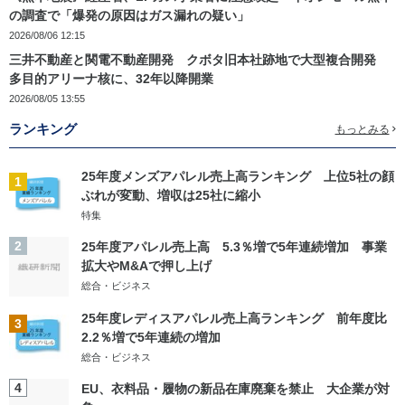
の調査で「爆発の原因はガス漏れの疑い」
2026/08/06 12:15
三井不動産と関電不動産開発 クボタ旧本社跡地で大型複合開発
多目的アリーナ核に、32年以降開業
2026/08/05 13:55
ランキング
もっとみる
25年度メンズアパレル売上高ランキング 上位5社の顔
1
ぶれが変動、増収は25社に縮小
特集
2
25年度アパレル売上高 5.3％増で5年連続増加 事業
拡大やM&Aで押し上げ
総合・ビジネス
25年度レディスアパレル売上高ランキング 前年度比
3
2.2％増で5年連続の増加
総合・ビジネス
4
EU、衣料品・履物の新品在庫廃棄を禁止 大企業が対