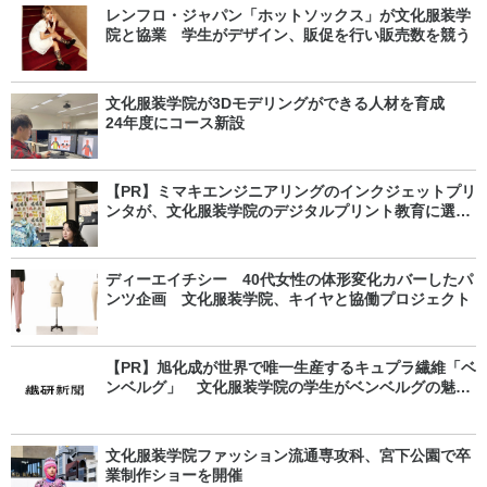
レンフロ・ジャパン「ホットソックス」が文化服装学
院と協業 学生がデザイン、販促を行い販売数を競う
文化服装学院が3Dモデリングができる人材を育成
24年度にコース新設
【PR】ミマキエンジニアリングのインクジェットプリ
ンタが、文化服装学院のデジタルプリント教育に選ば
れる理由
ディーエイチシー 40代女性の体形変化カバーしたパ
ンツ企画 文化服装学院、キイヤと協働プロジェクト
【PR】旭化成が世界で唯一生産するキュプラ繊維「ベ
ンベルグ」 文化服装学院の学生がベンベルグの魅力
をオンラインで体感
文化服装学院ファッション流通専攻科、宮下公園で卒
業制作ショーを開催