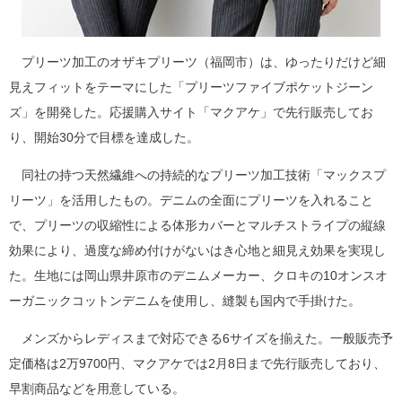
プリーツ加工のオザキプリーツ（福岡市）は、ゆったりだけど細
見えフィットをテーマにした「プリーツファイブポケットジーン
ズ」を開発した。応援購入サイト「マクアケ」で先行販売してお
り、開始30分で目標を達成した。
同社の持つ天然繊維への持続的なプリーツ加工技術「マックスプ
リーツ」を活用したもの。デニムの全面にプリーツを入れること
で、プリーツの収縮性による体形カバーとマルチストライプの縦線
効果により、過度な締め付けがないはき心地と細見え効果を実現し
た。生地には岡山県井原市のデニムメーカー、クロキの10オンスオ
ーガニックコットンデニムを使用し、縫製も国内で手掛けた。
メンズからレディスまで対応できる6サイズを揃えた。一般販売予
定価格は2万9700円、マクアケでは2月8日まで先行販売しており、
早割商品などを用意している。