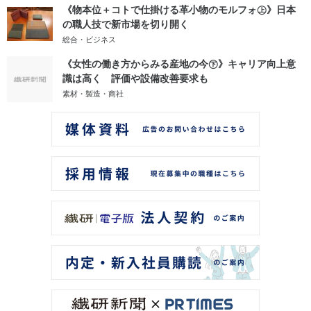
《物本位＋コトで仕掛ける革小物のモルフォ㊤》日本
の職人技で新市場を切り開く
総合・ビジネス
《女性の働き方からみる産地の今㊦》キャリア向上意
識は高く 評価や設備改善要求も
素材・製造・商社