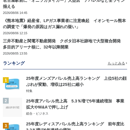
名古屋駅前に「オニツカタイガー」大型店 アパレルなど全ライン
揃える
2026/08/06 14:45
《熊本地震》経産省、LPガス事業者に注意喚起 イオンモール熊本
の調査で「爆発の原因はガス漏れの疑い」
2026/08/06 12:15
三井不動産と関電不動産開発 クボタ旧本社跡地で大型複合開発
多目的アリーナ核に、32年以降開業
2026/08/05 13:55
ランキング
もっとみる
25年度メンズアパレル売上高ランキング 上位5社の顔
1
ぶれが変動、増収は25社に縮小
特集
2
25年度アパレル売上高 5.3％増で5年連続増加 事業
拡大やM&Aで押し上げ
総合・ビジネス
25年度レディスアパレル売上高ランキング 前年度比
3