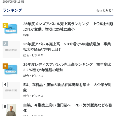
2026/08/05 13:55
ランキング
もっとみる
25年度メンズアパレル売上高ランキング 上位5社の顔
1
ぶれが変動、増収は25社に縮小
特集
2
25年度アパレル売上高 5.3％増で5年連続増加 事業
拡大やM&Aで押し上げ
総合・ビジネス
25年度レディスアパレル売上高ランキング 前年度比
3
2.2％増で5年連続の増加
総合・ビジネス
4
EU、衣料品・履物の新品在庫廃棄を禁止 大企業が対
象
総合・ビジネス
白鳩、今期売上高67億円超へ PB・海外販売などを強
5
化