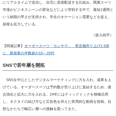
にリアルタイムで送信し、自宅に直接配送する仕組み。既製スーツ
市場がビジネスシーンの変化などにより苦戦する中で、最短1週間と
いう納期の早さが支持され、学生のオケージョン需要などを捉え、
規模を拡大している。
（坂入純平）
【関連記事】
オーダースーツ「カシヤマ」 実店舗売り上げ1.5倍
に 新規客の半数超が10～20代
SNSで若年層を開拓
SNSを中心としたデジタルマーケティングに力を入れ、成果を上
げている。オーダースーツは予約数が売り上げに直結するため、接
点強化と拡大に力を入れる。24年にはティックトックを積極活用
し、ネクタイの結び方など広告色を抑えた実用的な動画を投稿。自
然なかたちで幅広い層への接触を図ってきた。