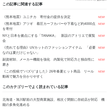
この記事に関連する記事
《熊本地震》ユニチカ 寄付金の提供を決定
NEW!
《熊本地震》アツギ 着圧カーフカバーや下着など約4000点
NEW!
を寄付
NYと日本を拠点にする「TANAKA」 新設のアトリエで展覧
NEW!
会
《売れてる理由》UVカットのファッションアイテム 「必要
NEW!
なのは夏だけじゃない」
副資材卸、メーカー機能を強化 内製化で対応力と独自性に
NEW!
磨き
《この投稿で“バズり”ました》26年春夏ヒット商品 リール
NEW!
動画で魅力を分かりやすく
このカテゴリーでよく読まれている記事
北海道・旭川駅前の大型商業施設、相次ぐ閉館に存続店が対応 機
能の多角化進める