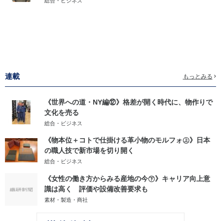
総合・ビジネス
連載
もっとみる
《世界への道・NY編⑫》格差が開く時代に、物作りで
文化を売る
総合・ビジネス
《物本位＋コトで仕掛ける革小物のモルフォ㊤》日本
の職人技で新市場を切り開く
総合・ビジネス
《女性の働き方からみる産地の今㊦》キャリア向上意
識は高く 評価や設備改善要求も
素材・製造・商社