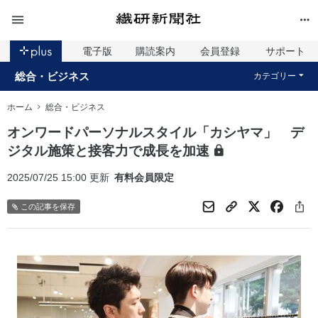
電子版
購読案内
会員登録
サポート
総合・ビジネス
カテゴリー
ホーム
総合・ビジネス
オンワードパーソナルスタイル「カシヤマ」 デ
ジタル施策と接客力で成長を加速
2025/07/25 15:00 更新
有料会員限定
この記事を保存