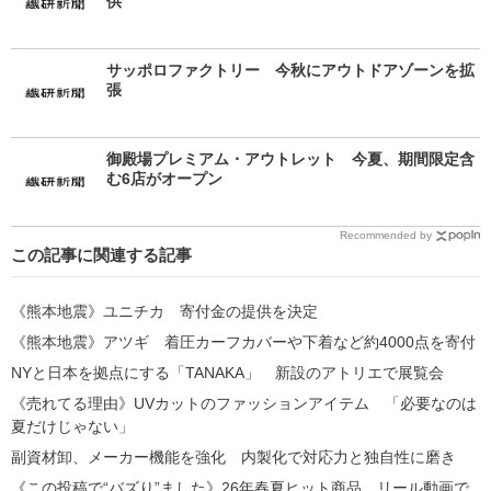
供
サッポロファクトリー 今秋にアウトドアゾーンを拡
張
御殿場プレミアム・アウトレット 今夏、期間限定含
む6店がオープン
Recommended by
この記事に関連する記事
《熊本地震》ユニチカ 寄付金の提供を決定
《熊本地震》アツギ 着圧カーフカバーや下着など約4000点を寄付
NYと日本を拠点にする「TANAKA」 新設のアトリエで展覧会
《売れてる理由》UVカットのファッションアイテム 「必要なのは
夏だけじゃない」
副資材卸、メーカー機能を強化 内製化で対応力と独自性に磨き
《この投稿で“バズり”ました》26年春夏ヒット商品 リール動画で