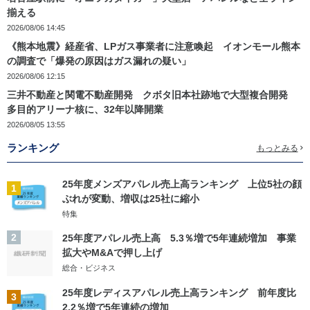
揃える
2026/08/06 14:45
《熊本地震》経産省、LPガス事業者に注意喚起 イオンモール熊本
の調査で「爆発の原因はガス漏れの疑い」
2026/08/06 12:15
三井不動産と関電不動産開発 クボタ旧本社跡地で大型複合開発
多目的アリーナ核に、32年以降開業
2026/08/05 13:55
ランキング
もっとみる
25年度メンズアパレル売上高ランキング 上位5社の顔
1
ぶれが変動、増収は25社に縮小
特集
2
25年度アパレル売上高 5.3％増で5年連続増加 事業
拡大やM&Aで押し上げ
総合・ビジネス
25年度レディスアパレル売上高ランキング 前年度比
3
2.2％増で5年連続の増加