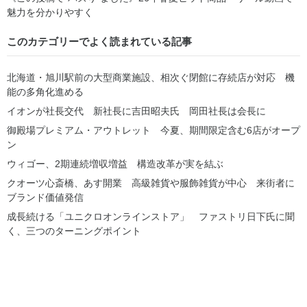
魅力を分かりやすく
このカテゴリーでよく読まれている記事
北海道・旭川駅前の大型商業施設、相次ぐ閉館に存続店が対応 機
能の多角化進める
イオンが社長交代 新社長に吉田昭夫氏 岡田社長は会長に
御殿場プレミアム・アウトレット 今夏、期間限定含む6店がオープ
ン
ウィゴー、2期連続増収増益 構造改革が実を結ぶ
クオーツ心斎橋、あす開業 高級雑貨や服飾雑貨が中心 来街者に
ブランド価値発信
成長続ける「ユニクロオンラインストア」 ファストリ日下氏に聞
く、三つのターニングポイント