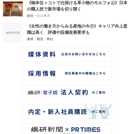
《物本位＋コトで仕掛ける革小物のモルフォ㊤》日本
の職人技で新市場を切り開く
総合・ビジネス
《女性の働き方からみる産地の今㊦》キャリア向上意
識は高く 評価や設備改善要求も
素材・製造・商社