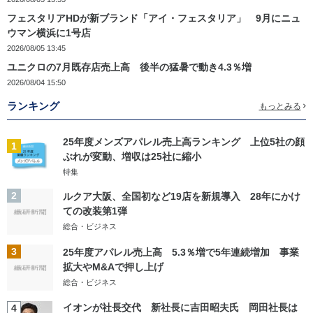
フェスタリアHDが新ブランド「アイ・フェスタリア」 9月にニュ
ウマン横浜に1号店
2026/08/05 13:45
ユニクロの7月既存店売上高 後半の猛暑で動き4.3％増
2026/08/04 15:50
ランキング
もっとみる
25年度メンズアパレル売上高ランキング 上位5社の顔
1
ぶれが変動、増収は25社に縮小
特集
2
ルクア大阪、全国初など19店を新規導入 28年にかけ
ての改装第1弾
総合・ビジネス
3
25年度アパレル売上高 5.3％増で5年連続増加 事業
拡大やM&Aで押し上げ
総合・ビジネス
イオンが社長交代 新社長に吉田昭夫氏 岡田社長は
4