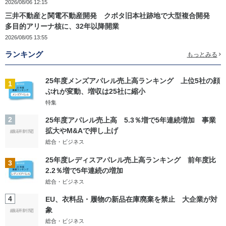
2026/08/06 12:15
三井不動産と関電不動産開発 クボタ旧本社跡地で大型複合開発
多目的アリーナ核に、32年以降開業
2026/08/05 13:55
ランキング
もっとみる
25年度メンズアパレル売上高ランキング 上位5社の顔
1
ぶれが変動、増収は25社に縮小
特集
2
25年度アパレル売上高 5.3％増で5年連続増加 事業
拡大やM&Aで押し上げ
総合・ビジネス
25年度レディスアパレル売上高ランキング 前年度比
3
2.2％増で5年連続の増加
総合・ビジネス
4
EU、衣料品・履物の新品在庫廃棄を禁止 大企業が対
象
総合・ビジネス