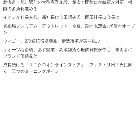
北海道・旭川駅前の大型商業施設、相次ぐ閉館に存続店が対応 機
能の多角化進める
イオンが社長交代 新社長に吉田昭夫氏 岡田社長は会長に
御殿場プレミアム・アウトレット 今夏、期間限定含む6店がオープ
ン
ウィゴー、2期連続増収増益 構造改革が実を結ぶ
クオーツ心斎橋、あす開業 高級雑貨や服飾雑貨が中心 来街者に
ブランド価値発信
成長続ける「ユニクロオンラインストア」 ファストリ日下氏に聞
く、三つのターニングポイント