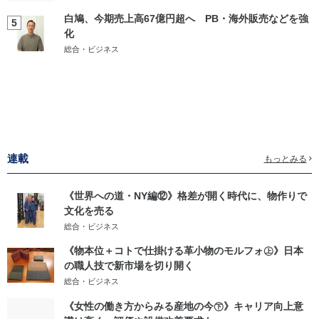
白鳩、今期売上高67億円超へ PB・海外販売などを強
5
化
総合・ビジネス
連載
もっとみる
《世界への道・NY編⑫》格差が開く時代に、物作りで
文化を売る
総合・ビジネス
《物本位＋コトで仕掛ける革小物のモルフォ㊤》日本
の職人技で新市場を切り開く
総合・ビジネス
《女性の働き方からみる産地の今㊦》キャリア向上意