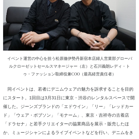
イベント運営の中心を担う松原徹伊勢丹新宿本店婦人営業部グローバ
ルクローゼットセールスマネージャー（左）と石川義朗レディ・ト
ゥ・ファッション取締役兼COO（最高経営責任者）
同イベントは、若者にデニムウェアの魅力を訴求することを目的
にスタート。1回目は3月31日に東京・渋谷のレンタルスペースで開
催した。ジーンズブランドの「エドウイン」「リー」「レッドカー
ド」「ウェア・ボブソン」「モナーム」、東京・吉祥寺の古着店
「ドラセナ」と若手クリエイターの協業商品を展示・販売したほ
か、ミュージシャンによるライブイベントなどを行い、デニムをき