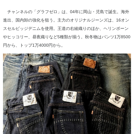
チャンネルの「グラフゼロ」は、04年に岡山・児島で誕生。海外
進出、国内卸の強化を狙う。主力のオリジナルジーンズは、16オン
スセルビッジデニムを使用。王道の右綾織りのほか、ヘリンボーン
やヒッコリー、昼夜織りなど5種類が揃う。秋冬物はパンツ1万8500
円から、トップ1万4000円から。