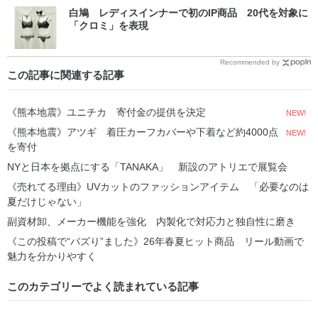
白鳩 レディスインナーで初のIP商品 20代を対象に
「クロミ」を表現
Recommended by
この記事に関連する記事
《熊本地震》ユニチカ 寄付金の提供を決定
NEW!
《熊本地震》アツギ 着圧カーフカバーや下着など約4000点
NEW!
を寄付
NYと日本を拠点にする「TANAKA」 新設のアトリエで展覧会
《売れてる理由》UVカットのファッションアイテム 「必要なのは
夏だけじゃない」
副資材卸、メーカー機能を強化 内製化で対応力と独自性に磨き
《この投稿で“バズり”ました》26年春夏ヒット商品 リール動画で
魅力を分かりやすく
このカテゴリーでよく読まれている記事