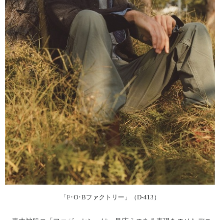
「F･O･Bファクトリー」（D-413）