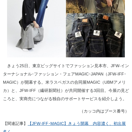
きょう25日、東京ビッグサイトでファッション見本市、JFW-イン
ターナショナル･ファッション・フェアMAGIC･JAPAN（JFW‐IFF･
MAGIC）が開幕する。米ラスベガスの合同展MAGIC（UBMアメリ
カ）と、JFW‐IFF（繊研新聞社）が共同開催する3回目。今展の見ど
ころと、実商売につながる独自のサポートサービスを紹介しよう。
（カッコ内はブース番号）
【関連記事】
【JFW-IFF･MAGIC】きょう開幕 内容濃く、初出展
多く