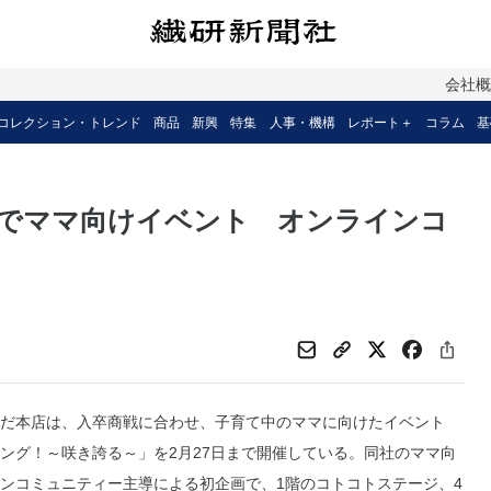
会社
コレクション・トレンド
商品
新興
特集
人事・機構
レポート＋
コラム
基
でママ向けイベント オンラインコ
だ本店は、入卒商戦に合わせ、子育て中のママに向けたイベント
ング！～咲き誇る～」を2月27日まで開催している。同社のママ向
ンコミュニティー主導による初企画で、1階のコトコトステージ、4