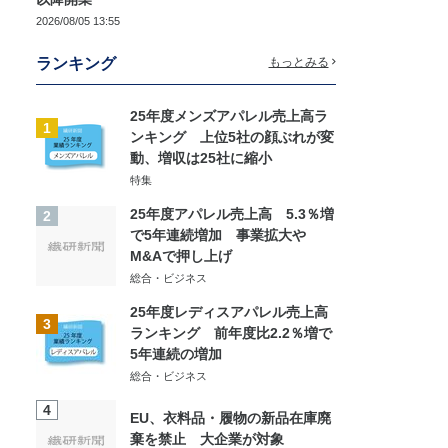
2026/08/05 13:55
ランキング
もっとみる
25年度メンズアパレル売上高ラ
1
ンキング 上位5社の顔ぶれが変
動、増収は25社に縮小
特集
25年度アパレル売上高 5.3％増
2
で5年連続増加 事業拡大や
M&Aで押し上げ
総合・ビジネス
25年度レディスアパレル売上高
3
ランキング 前年度比2.2％増で
5年連続の増加
総合・ビジネス
4
EU、衣料品・履物の新品在庫廃
棄を禁止 大企業が対象