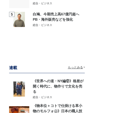
総合・ビジネス
白鳩、今期売上高67億円超へ
5
PB・海外販売などを強化
総合・ビジネス
連載
もっとみる
《世界への道・NY編⑫》格差が
開く時代に、物作りで文化を売
る
総合・ビジネス
《物本位＋コトで仕掛ける革小
物のモルフォ㊤》日本の職人技