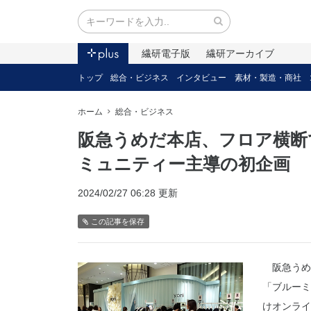
繊研電子版
繊研アーカイブ
トップ
総合・ビジネス
インタビュー
素材・製造・商社
ホーム
総合・ビジネス
阪急うめだ本店、フロア横断
ミュニティー主導の初企画
2024/02/27 06:28 更新
この記事を保存
阪急うめ
「ブルーミ
けオンライ