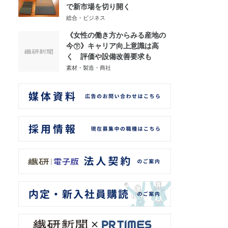
で新市場を切り開く
総合・ビジネス
《女性の働き方からみる産地の
今㊦》キャリア向上意識は高
く 評価や設備改善要求も
素材・製造・商社