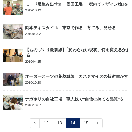
モード服生み出す丸一墨田工場 ｢都内でデザイン物｣を
2019/10/12
岡本テキスタイル 東京で作る、育てる、見せる
2019/05/02
【ものづくり最前線】｢変わらない現状、何を変えるか｣
2019/04/15
オーダースーツの花菱縫製 カスタマイズの技術生かす
2018/10/20
ナガホリの自社工場 職人技で“自信の持てる品質”を
2018/10/07
12
13
14
15