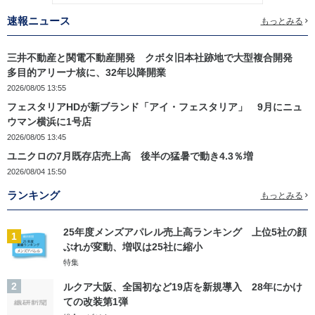
速報ニュース
もっとみる
三井不動産と関電不動産開発 クボタ旧本社跡地で大型複合開発
多目的アリーナ核に、32年以降開業
2026/08/05 13:55
フェスタリアHDが新ブランド「アイ・フェスタリア」 9月にニュ
ウマン横浜に1号店
2026/08/05 13:45
ユニクロの7月既存店売上高 後半の猛暑で動き4.3％増
2026/08/04 15:50
ランキング
もっとみる
25年度メンズアパレル売上高ランキング 上位5社の顔
1
ぶれが変動、増収は25社に縮小
特集
2
ルクア大阪、全国初など19店を新規導入 28年にかけ
ての改装第1弾