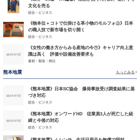
文化を売る
総合・ビジネス
《物本位＋コトで仕掛ける革小物のモルフォ㊤》日本
の職人技で新市場を切り開く
総合・ビジネス
《女性の働き方からみる産地の今㊦》キャリア向上意
識は高く 評価や設備改善要求も
素材・製造・商社
熊本地震
もっとみる
《熊本地震》日本SC協会 爆発事故受け調査結果に基
づき対応
総合・ビジネス
《熊本地震》オンワードHD 従業員3人が死亡した経
緯と今後の対応
総合・ビジネス
《熊本地震》ムシンサ 生活日用品を無償で同封