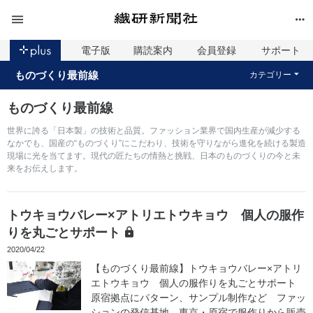
電子版
購読案内
会員登録
サポート
ものづくり最前線
カテゴリー
ものづくり最前線
世界に誇る「日本製」の技術と品質。ファッション業界で国内生産が減少する
なかでも、国産の“ものづくり”にこだわり、技術を守りながら進化を続ける製造
現場に光を当てます。現代の匠たちの情熱と挑戦、日本のものづくりの今と未
来をお伝えします。
トウキョウバレー×アトリエトウキョウ 個人の服作
りを丸ごとサポート
2020/04/22
【ものづくり最前線】トウキョウバレー×アトリ
エトウキョウ 個人の服作りを丸ごとサポート
原宿拠点にパターン、サンプル制作など ファッ
ションの発信基地、東京・原宿で服作りから販売