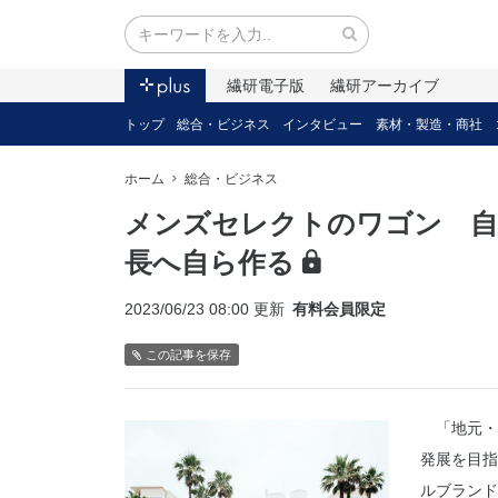
繊研電子版
繊研アーカイブ
トップ
総合・ビジネス
インタビュー
素材・製造・商社
ホーム
総合・ビジネス
メンズセレクトのワゴン 自
長へ自ら作る
2023/06/23 08:00 更新
有料会員限定
この記事を保存
「地元・
発展を目指
ルブランド