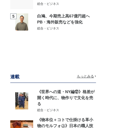
総合・ビジネス
白鳩、今期売上高67億円超へ
5
PB・海外販売などを強化
総合・ビジネス
連載
もっとみる
《世界への道・NY編⑫》格差が
開く時代に、物作りで文化を売
る
総合・ビジネス
《物本位＋コトで仕掛ける革小
物のモルフォ㊤》日本の職人技