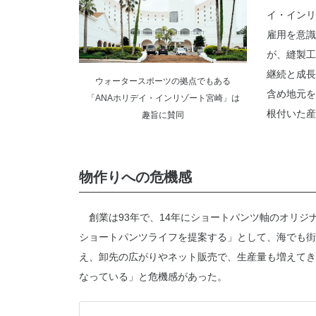
イ・インリ
雇用を意識
が、縫製工
継続と成長
ウォータースポーツの拠点でもある
含め地元を
「ANAホリデイ・インリゾート宮崎」は
根付いた産
趣旨に賛同
物作りへの危機感
創業は93年で、14年にショートパンツ軸のオリジ
ショートパンツライフを提案する」として、海でも街
え、卸先の広がりやネット販売で、生産量も増えてき
なっている」と危機感があった。