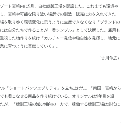
ゾート宮崎内に5月、自社縫製工場を開設した。これまでも環境や
し、宮崎や可能な限り近い場所での製造・販売に力を入れてきた
場を取り巻く環境変化に思うように生産できなくなり「ブランドの
には自分たちで作ることが一番シンプル」として決断した。雇用も
重視した物作りを続け「カルチャー発信や独自性を発揮し、地元に
業に育つように貢献していく」。
（古川伸広）
ナル「ショートパンツエブリディ」を立ち上げた。「南国・宮崎から
でも着こなせる商品を作り続けている。オリジナルは9年目を迎
たが、「縫製工場の減少傾向の一方で、稼働する縫製工場は多忙に