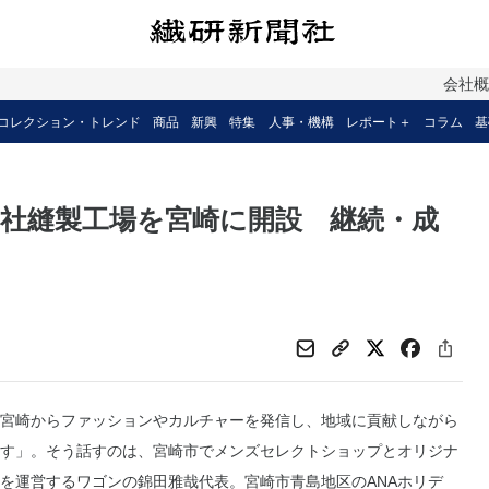
会社
コレクション・トレンド
商品
新興
特集
人事・機構
レポート＋
コラム
基
社縫製工場を宮崎に開設 継続・成
宮崎からファッションやカルチャーを発信し、地域に貢献しながら
す」。そう話すのは、宮崎市でメンズセレクトショップとオリジナ
を運営するワゴンの錦田雅哉代表。宮崎市青島地区のANAホリデ