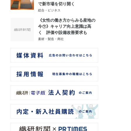
で新市場を切り開く
総合・ビジネス
《女性の働き方からみる産地の
今㊦》キャリア向上意識は高
く 評価や設備改善要求も
素材・製造・商社