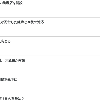
の旗艦店を開設
人が死亡した経緯と今後の対応
気高まる
止 大企業が対象
国資本傘下に
～9月6日の運勢は？