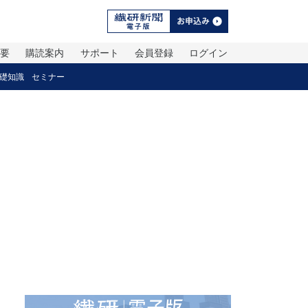
概要
購読案内
サポート
会員登録
ログイン
礎知識
セミナー