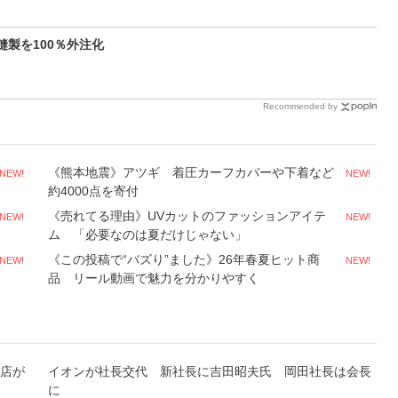
製を100％外注化
Recommended by
《熊本地震》アツギ 着圧カーフカバーや下着など
NEW!
NEW!
約4000点を寄付
《売れてる理由》UVカットのファッションアイテ
NEW!
NEW!
ム 「必要なのは夏だけじゃない」
《この投稿で“バズり”ました》26年春夏ヒット商
NEW!
NEW!
品 リール動画で魅力を分かりやすく
店が
イオンが社長交代 新社長に吉田昭夫氏 岡田社長は会長
に