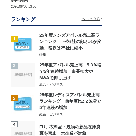
2026/08/05 13:55
ランキング
もっとみる
25年度メンズアパレル売上高ラ
1
ンキング 上位5社の顔ぶれが変
動、増収は25社に縮小
特集
25年度アパレル売上高 5.3％増
2
で5年連続増加 事業拡大や
M&Aで押し上げ
総合・ビジネス
25年度レディスアパレル売上高
3
ランキング 前年度比2.2％増で
5年連続の増加
総合・ビジネス
4
EU、衣料品・履物の新品在庫廃
棄を禁止 大企業が対象