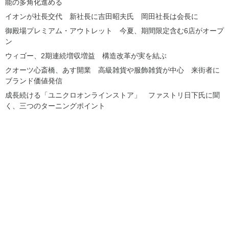
能の多角化進める
イオンが社長交代 新社長に吉田昭夫氏 岡田社長は会長に
御殿場プレミアム・アウトレット 今夏、期間限定含む6店がオープ
ン
ウィゴー、2期連続増収増益 構造改革が実を結ぶ
クオーツ心斎橋、あす開業 高級雑貨や服飾雑貨が中心 来街者に
ブランド価値発信
成長続ける「ユニクロオンラインストア」 ファストリ日下氏に聞
く、三つのターニングポイント