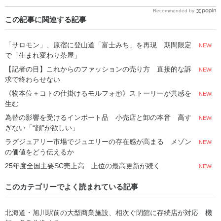
Recommended by
この記事に関連する記事
「サロモン」、原宿に登山道「富士みち」を再現 期間限定
NEW!
で「生まれ変わり茶屋」
【記者の目】これからのファッションの売り方 直接的な訴
NEW!
求で終わらせない
《物本位＋コトの仕掛けるモルフォ㊥》ストーリーが共感を
NEW!
生む
為替の影響を受けるインポート品 小売店と卸の本音 高す
NEW!
ぎない「“顔”が欲しい」
ラグジュアリー市場でジュエリーの存在感が高まる メゾン
NEW!
の価値をどう伝えるか
25年度全国主要SC売上高 上位の最高更新が続く
NEW!
このカテゴリーでよく読まれている記事
北海道・旭川駅前の大型商業施設、相次ぐ閉館に存続店が対応 機