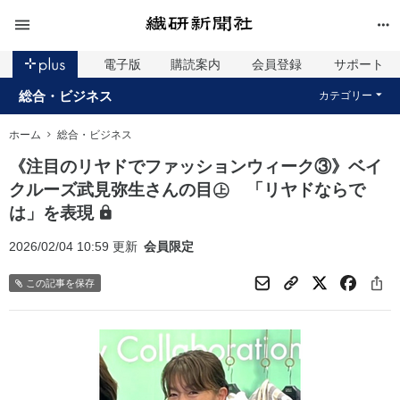
電子版
購読案内
会員登録
サポート
総合・ビジネス
カテゴリー
ホーム
総合・ビジネス
《注目のリヤドでファッションウィーク③》ベイ
クルーズ武見弥生さんの目㊤ 「リヤドならで
は」を表現
2026/02/04 10:59 更新
会員限定
この記事を保存