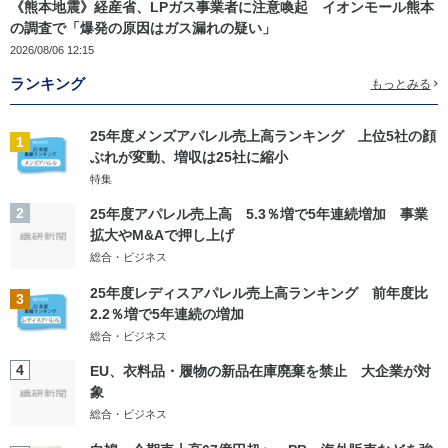
《熊本地震》経産省、LPガス事業者に注意喚起 イオンモール熊本
の調査で「爆発の原因はガス漏れの疑い」
2026/08/06 12:15
ランキング
もっとみる
25年度メンズアパレル売上高ランキング 上位5社の顔
1
ぶれが変動、増収は25社に縮小
特集
2
25年度アパレル売上高 5.3％増で5年連続増加 事業
拡大やM&Aで押し上げ
総合・ビジネス
25年度レディスアパレル売上高ランキング 前年度比
3
2.2％増で5年連続の増加
総合・ビジネス
4
EU、衣料品・履物の新品在庫廃棄を禁止 大企業が対
象
総合・ビジネス