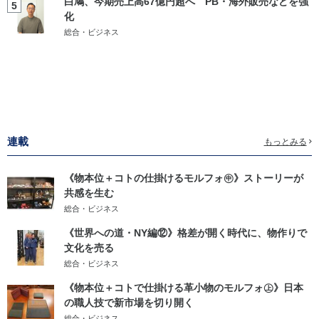
白鳩、今期売上高67億円超へ PB・海外販売などを強
5
化
総合・ビジネス
連載
もっとみる
《物本位＋コトの仕掛けるモルフォ㊥》ストーリーが
共感を生む
総合・ビジネス
《世界への道・NY編⑫》格差が開く時代に、物作りで
文化を売る
総合・ビジネス
《物本位＋コトで仕掛ける革小物のモルフォ㊤》日本
の職人技で新市場を切り開く
総合・ビジネス