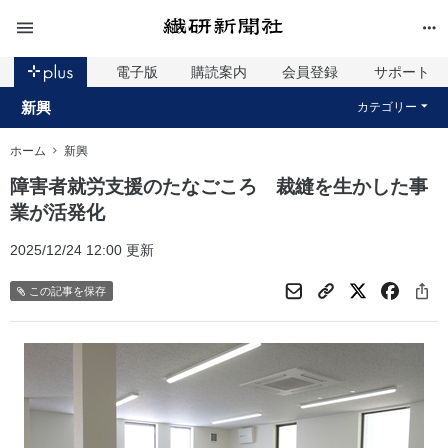
電子版
購読案内
会員登録
サポート
新興
カテゴリー
ホーム
新興
障害者就労支援のたなごころ 裁縫を生かした事
業が活発化
2025/12/24 12:00 更新
この記事を保存