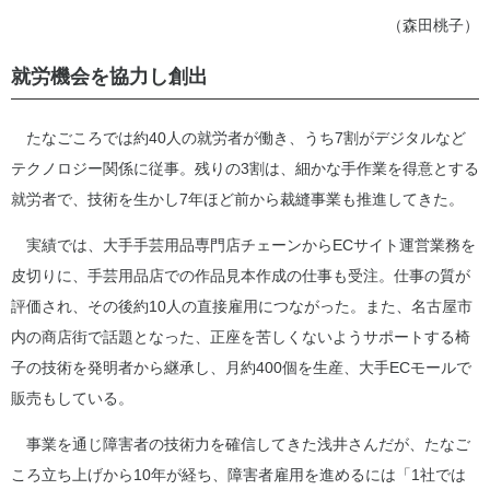
（森田桃子）
就労機会を協力し創出
たなごころでは約40人の就労者が働き、うち7割がデジタルなど
テクノロジー関係に従事。残りの3割は、細かな手作業を得意とする
就労者で、技術を生かし7年ほど前から裁縫事業も推進してきた。
実績では、大手手芸用品専門店チェーンからECサイト運営業務を
皮切りに、手芸用品店での作品見本作成の仕事も受注。仕事の質が
評価され、その後約10人の直接雇用につながった。また、名古屋市
内の商店街で話題となった、正座を苦しくないようサポートする椅
子の技術を発明者から継承し、月約400個を生産、大手ECモールで
販売もしている。
事業を通じ障害者の技術力を確信してきた浅井さんだが、たなご
ころ立ち上げから10年が経ち、障害者雇用を進めるには「1社では