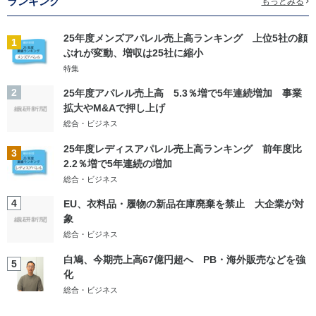
ランキング
もっとみる
25年度メンズアパレル売上高ランキング 上位5社の顔
1
ぶれが変動、増収は25社に縮小
特集
2
25年度アパレル売上高 5.3％増で5年連続増加 事業
拡大やM&Aで押し上げ
総合・ビジネス
25年度レディスアパレル売上高ランキング 前年度比
3
2.2％増で5年連続の増加
総合・ビジネス
4
EU、衣料品・履物の新品在庫廃棄を禁止 大企業が対
象
総合・ビジネス
白鳩、今期売上高67億円超へ PB・海外販売などを強
5
化
総合・ビジネス