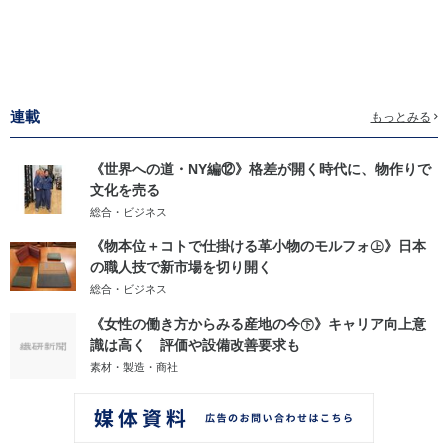
連載
もっとみる
《世界への道・NY編⑫》格差が開く時代に、物作りで
文化を売る
総合・ビジネス
《物本位＋コトで仕掛ける革小物のモルフォ㊤》日本
の職人技で新市場を切り開く
総合・ビジネス
《女性の働き方からみる産地の今㊦》キャリア向上意
識は高く 評価や設備改善要求も
素材・製造・商社