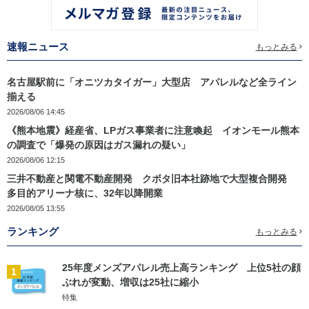
速報ニュース
もっとみる
名古屋駅前に「オニツカタイガー」大型店 アパレルなど全ライン
揃える
2026/08/06 14:45
《熊本地震》経産省、LPガス事業者に注意喚起 イオンモール熊本
の調査で「爆発の原因はガス漏れの疑い」
2026/08/06 12:15
三井不動産と関電不動産開発 クボタ旧本社跡地で大型複合開発
多目的アリーナ核に、32年以降開業
2026/08/05 13:55
ランキング
もっとみる
25年度メンズアパレル売上高ランキング 上位5社の顔
1
ぶれが変動、増収は25社に縮小
特集