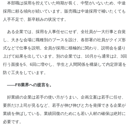
本部職は採用を控えていた時期が長く、中堅がいないため、中途
採用に頼る傾向が続いています。販売職は中途採用で補いたくても
人手不足で、新卒頼みの状況です。
ある企業では、採用を人事任せにせず、全社員が一大行事と自覚
し、大きな会場に職種別のブースを設け、各部署の社員がクイズ形
式などで仕事を説明。全員が採用に積極的に関わり、説明会を盛り
上げて結果を出しています。別の企業では、10月から通常は2、3回
行う面接を5、6回に増やし、学生と人間関係を構築して内定辞退を
防ぐ工夫をしています。
――FB業界への提言を。
好業績の企業は若手の使い方がうまい。企画立案は若手に任せ、
要所だけ上司が見るなど、若手が伸び伸びと力を発揮できる企業が
業績を伸ばしている。業績回復のためにも若い人材の確保は絶対に
必要です。