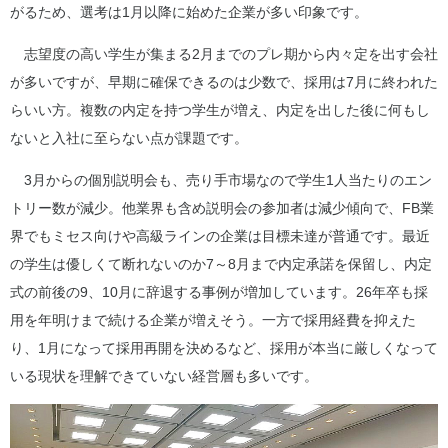
がるため、選考は1月以降に始めた企業が多い印象です。
志望度の高い学生が集まる2月までのプレ期から内々定を出す会社
が多いですが、早期に確保できるのは少数で、採用は7月に終われた
らいい方。複数の内定を持つ学生が増え、内定を出した後に何もし
ないと入社に至らない点が課題です。
3月からの個別説明会も、売り手市場なので学生1人当たりのエン
トリー数が減少。他業界も含め説明会の参加者は減少傾向で、FB業
界でもミセス向けや高級ラインの企業は目標未達が普通です。最近
の学生は優しくて断れないのか7～8月まで内定承諾を保留し、内定
式の前後の9、10月に辞退する事例が増加しています。26年卒も採
用を年明けまで続ける企業が増えそう。一方で採用経費を抑えた
り、1月になって採用再開を決めるなど、採用が本当に厳しくなって
いる現状を理解できていない経営層も多いです。