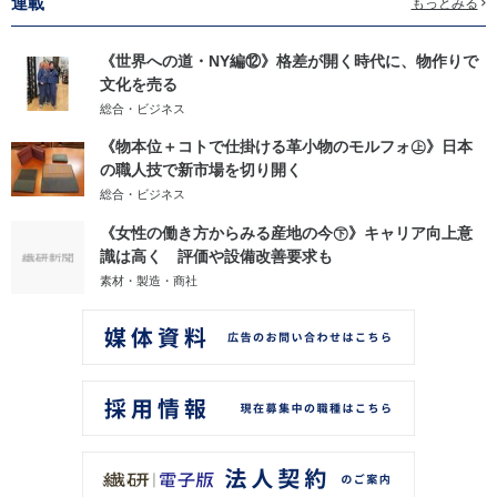
連載
もっとみる
《世界への道・NY編⑫》格差が開く時代に、物作りで
文化を売る
総合・ビジネス
《物本位＋コトで仕掛ける革小物のモルフォ㊤》日本
の職人技で新市場を切り開く
総合・ビジネス
《女性の働き方からみる産地の今㊦》キャリア向上意
識は高く 評価や設備改善要求も
素材・製造・商社