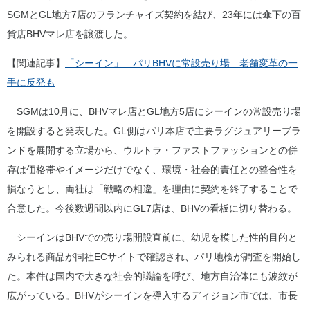
SGMとGL地方7店のフランチャイズ契約を結び、23年には傘下の百
貨店BHVマレ店を譲渡した。
【関連記事】
「シーイン」 パリBHVに常設売り場 老舗変革の一
手に反発も
SGMは10月に、BHVマレ店とGL地方5店にシーインの常設売り場
を開設すると発表した。GL側はパリ本店で主要ラグジュアリーブラ
ンドを展開する立場から、ウルトラ・ファストファッションとの併
存は価格帯やイメージだけでなく、環境・社会的責任との整合性を
損なうとし、両社は「戦略の相違」を理由に契約を終了することで
合意した。今後数週間以内にGL7店は、BHVの看板に切り替わる。
シーインはBHVでの売り場開設直前に、幼児を模した性的目的と
みられる商品が同社ECサイトで確認され、パリ地検が調査を開始し
た。本件は国内で大きな社会的議論を呼び、地方自治体にも波紋が
広がっている。BHVがシーインを導入するディジョン市では、市長