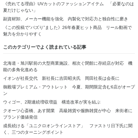
《売れてる理由》UVカットのファッションアイテム 「必要なのは
夏だけじゃない」
副資材卸、メーカー機能を強化 内製化で対応力と独自性に磨き
《この投稿で“バズり”ました》26年春夏ヒット商品 リール動画で
魅力を分かりやすく
このカテゴリーでよく読まれている記事
北海道・旭川駅前の大型商業施設、相次ぐ閉館に存続店が対応 機
能の多角化進める
イオンが社長交代 新社長に吉田昭夫氏 岡田社長は会長に
御殿場プレミアム・アウトレット 今夏、期間限定含む6店がオープ
ン
ウィゴー、2期連続増収増益 構造改革が実を結ぶ
クオーツ心斎橋、あす開業 高級雑貨や服飾雑貨が中心 来街者に
ブランド価値発信
成長続ける「ユニクロオンラインストア」 ファストリ日下氏に聞
く、三つのターニングポイント