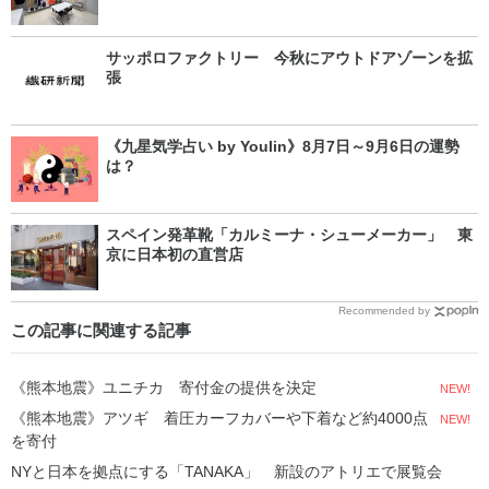
サッポロファクトリー 今秋にアウトドアゾーンを拡
張
《九星気学占い by Youlin》8月7日～9月6日の運勢
は？
スペイン発革靴「カルミーナ・シューメーカー」 東
京に日本初の直営店
Recommended by
この記事に関連する記事
《熊本地震》ユニチカ 寄付金の提供を決定
NEW!
《熊本地震》アツギ 着圧カーフカバーや下着など約4000点
NEW!
を寄付
NYと日本を拠点にする「TANAKA」 新設のアトリエで展覧会