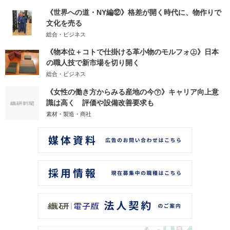
《世界への道・NY編⑫》格差が開く時代に、物作りで
文化を売る
総合・ビジネス
《物本位＋コトで仕掛ける革小物のモルフォ㊤》日本
の職人技で新市場を切り開く
総合・ビジネス
《女性の働き方からみる産地の今㊦》キャリア向上意
識は高く 評価や設備改善要求も
素材・製造・商社