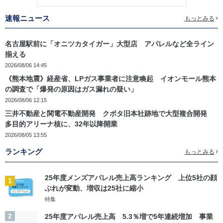
速報ニュース
もっとみる
名古屋駅前に「オニツカタイガー」大型店 アパレルなど全ライン
揃える
2026/08/06 14:45
《熊本地震》経産省、LPガス事業者に注意喚起 イオンモール熊本
の調査で「爆発の原因はガス漏れの疑い」
2026/08/06 12:15
三井不動産と関電不動産開発 クボタ旧本社跡地で大型複合開発
多目的アリーナ核に、32年以降開業
2026/08/05 13:55
ランキング
もっとみる
25年度メンズアパレル売上高ランキング 上位5社の顔
1
ぶれが変動、増収は25社に縮小
特集
2
25年度アパレル売上高 5.3％増で5年連続増加 事業