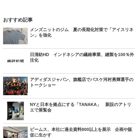
おすすめ記事
メンズニットのジム 夏の長期化対策で「アイスリネ
ン」を強化
日清紡HD インドネシアの繊維事業、縫製を100％外
注化
アディダスジャパン、旗艦店でバスケ河村勇輝選手の
トークショー
NYと日本を拠点にする「TANAKA」 新設のアトリ
エで展覧会
ビームス、本社に過去資料800以上を展示 企画や販
促に生かす