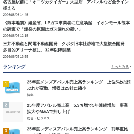
名古屋駅前に「オニツカタイガー」大型店 アパレルなど全ライン
揃える
2026/08/06 14:45
《熊本地震》経産省、LPガス事業者に注意喚起 イオンモール熊本
の調査で「爆発の原因はガス漏れの疑い」
2026/08/06 12:15
三井不動産と関電不動産開発 クボタ旧本社跡地で大型複合開発
多目的アリーナ核に、32年以降開業
2026/08/05 13:55
ランキング
もっとみる
25年度メンズアパレル売上高ランキング 上位5社の顔
1
ぶれが変動、増収は25社に縮小
特集
2
25年度アパレル売上高 5.3％増で5年連続増加 事業
拡大やM&Aで押し上げ
総合・ビジネス
25年度レディスアパレル売上高ランキング 前年度比
3