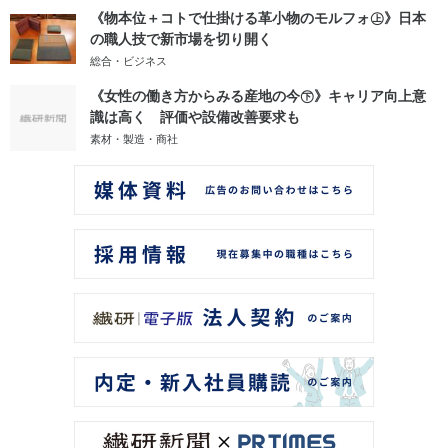
《物本位＋コトで仕掛ける革小物のモルフォ㊤》日本
の職人技で新市場を切り開く
総合・ビジネス
《女性の働き方からみる産地の今㊦》キャリア向上意
識は高く 評価や設備改善要求も
素材・製造・商社