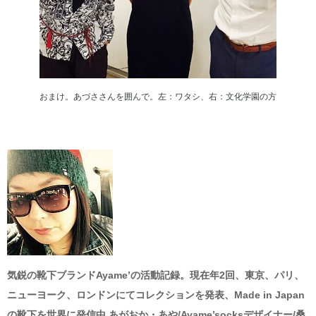
おまけ。あづささんを囲んで。左：ワタシ、右：文化学園の方
気鋭の靴下ブランドAyame’の活動記録。現在年2回、東京、パリ、
ニューヨーク、ロンドンにてコレクションを発表、Made in Japan
の靴下を世界に発信中 あがおか・あや/Ayame’socksデザイナー/桑