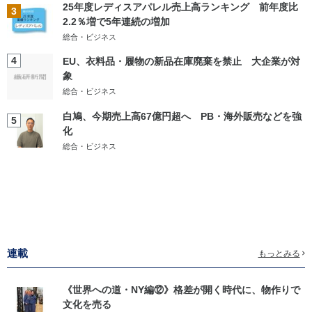
25年度レディスアパレル売上高ランキング 前年度比
3
2.2％増で5年連続の増加
総合・ビジネス
4
EU、衣料品・履物の新品在庫廃棄を禁止 大企業が対
象
総合・ビジネス
白鳩、今期売上高67億円超へ PB・海外販売などを強
5
化
総合・ビジネス
連載
もっとみる
《世界への道・NY編⑫》格差が開く時代に、物作りで
文化を売る