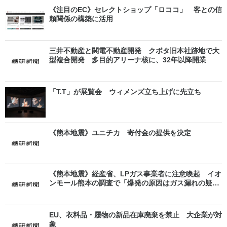
《注目のEC》セレクトショップ「ロココ」 客との信
頼関係の構築に活用
三井不動産と関電不動産開発 クボタ旧本社跡地で大
型複合開発 多目的アリーナ核に、32年以降開業
「T.T」が展覧会 ウィメンズ立ち上げに先立ち
《熊本地震》ユニチカ 寄付金の提供を決定
《熊本地震》経産省、LPガス事業者に注意喚起 イオ
ンモール熊本の調査で「爆発の原因はガス漏れの疑
い」
EU、衣料品・履物の新品在庫廃棄を禁止 大企業が対
象