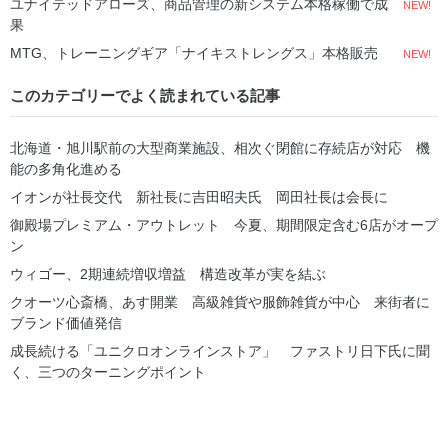
ユナイテッドアローズ、商品管理の新システム本格稼働で成
NEW!
果
MTG、トレーニングギア「ナイキストレングス」本格販売
NEW!
このカテゴリーでよく読まれている記事
北海道・旭川駅前の大型商業施設、相次ぐ閉館に存続店が対応 機
能の多角化進める
イオンが社長交代 新社長に吉田昭夫氏 岡田社長は会長に
御殿場プレミアム・アウトレット 今夏、期間限定含む6店がオープ
ン
ウィゴー、2期連続増収増益 構造改革が実を結ぶ
クオーツ心斎橋、あす開業 高級雑貨や服飾雑貨が中心 来街者に
ブランド価値発信
成長続ける「ユニクロオンラインストア」 ファストリ日下氏に聞
く、三つのターニングポイント