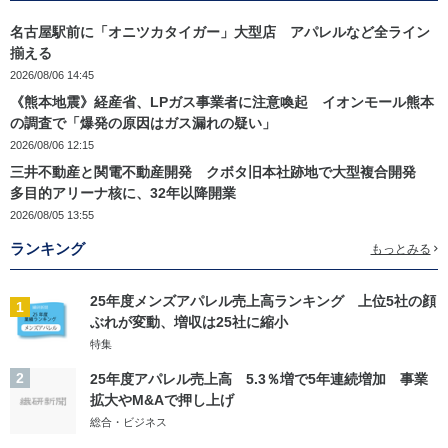
名古屋駅前に「オニツカタイガー」大型店 アパレルなど全ライン
揃える
2026/08/06 14:45
《熊本地震》経産省、LPガス事業者に注意喚起 イオンモール熊本
の調査で「爆発の原因はガス漏れの疑い」
2026/08/06 12:15
三井不動産と関電不動産開発 クボタ旧本社跡地で大型複合開発
多目的アリーナ核に、32年以降開業
2026/08/05 13:55
ランキング
もっとみる
25年度メンズアパレル売上高ランキング 上位5社の顔
1
ぶれが変動、増収は25社に縮小
特集
2
25年度アパレル売上高 5.3％増で5年連続増加 事業
拡大やM&Aで押し上げ
総合・ビジネス