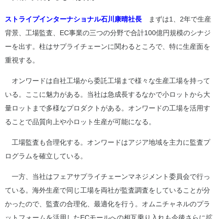
ストライプインターナショナル石川康晴社長
まずは1、2年で生産
背景、工場監査、EC事業の三つの分野で合計100億円規模のシナジ
ーを出す。柱はサプライチェーンに関わるところで、特に生産面を
重視する。
オンワードは自社工場から委託工場まで様々な生産工場を持って
いる。ここに魅力がある。当社は急成長するなかで小ロットから大
量ロットまで多様なプロダクトがある。オンワードの工場を活用す
ることで品質向上や小ロット生産が可能になる。
工場監査も合理化する。オンワードはアジア地域を主力に監査プ
ログラムを確立している。
一方、当社はフェアサプライチェーンマネジメント委員会で行っ
ている。海外生産で同じ工場を両社が監査調査をしていることが分
かったので、監査の合理化、最適化を行う。オムニチャネルのプラ
ットフォームを活用したECモールへの相互乗り入れも今後さらに拡