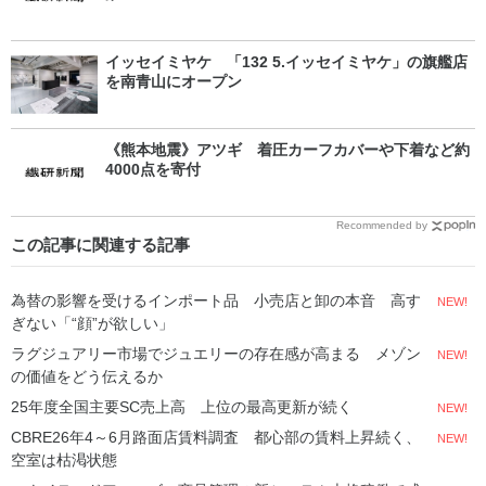
イッセイミヤケ 「132 5.イッセイミヤケ」の旗艦店
を南青山にオープン
《熊本地震》アツギ 着圧カーフカバーや下着など約
4000点を寄付
Recommended by
この記事に関連する記事
為替の影響を受けるインポート品 小売店と卸の本音 高す
NEW!
ぎない「“顔”が欲しい」
ラグジュアリー市場でジュエリーの存在感が高まる メゾン
NEW!
の価値をどう伝えるか
25年度全国主要SC売上高 上位の最高更新が続く
NEW!
CBRE26年4～6月路面店賃料調査 都心部の賃料上昇続く、
NEW!
空室は枯渇状態