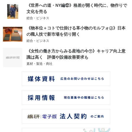
《世界への道・NY編⑫》格差が開く時代に、物作りで
文化を売る
総合・ビジネス
《物本位＋コトで仕掛ける革小物のモルフォ㊤》日本
の職人技で新市場を切り開く
総合・ビジネス
《女性の働き方からみる産地の今㊦》キャリア向上意
識は高く 評価や設備改善要求も
素材・製造・商社