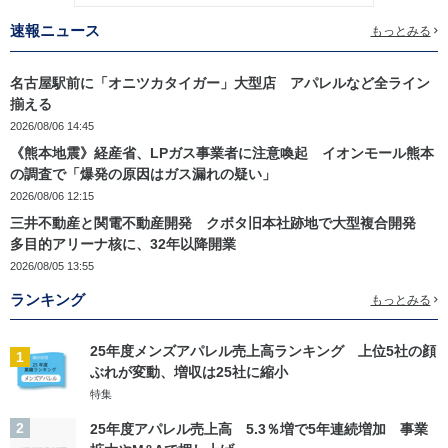
速報ニュース
もっとみる
名古屋駅前に「オニツカタイガー」大型店 アパレルなど全ライン
揃える
2026/08/06 14:45
《熊本地震》経産省、LPガス事業者に注意喚起 イオンモール熊本
の調査で「爆発の原因はガス漏れの疑い」
2026/08/06 12:15
三井不動産と関電不動産開発 クボタ旧本社跡地で大型複合開発
多目的アリーナ核に、32年以降開業
2026/08/05 13:55
ランキング
もっとみる
25年度メンズアパレル売上高ランキング 上位5社の顔
1
ぶれが変動、増収は25社に縮小
特集
2
25年度アパレル売上高 5.3％増で5年連続増加 事業