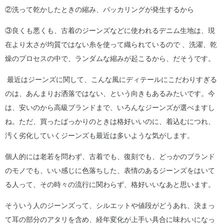
②洗って乾かしたときの縮み、パッカリングが発生するから
③良くも悪くも、古着のジーンズなどに使われるデニム生地は、現
在より太さが均質ではない糸を使って織られているので 、洗濯、乾
燥のプロセスの中で、ランダムな縮みが起こるから、だそうです。
最近はジーンズに関して、こんな風にディテールにこだわりすぎる
のは、あんまりお洒落ではない、という向きもあるみたいです。今
は、安いのから高級ブランドまで、いろんなジーンズが選べますし
ね。ただ、買ったばっかりのときは格好いいのに、着込むにつれ、
汚く劣化していくジーンズも最近は多いような気がします。
個人的には老若を問わず、古着でも、復刻でも、どっかのブランド
のモノでも、いい感じに色落ちした、表情のあるジーンズをはいて
る人って、その時々の流行に関わらず、格好いいなあと思います。
そういう人のジーンズって、シルエットや値段がどうあれ、決まっ
て耳の部分のアタリを含め、経年変化が上手い具合に味わいになっ