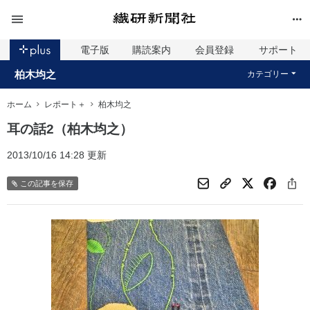
電子版
購読案内
会員登録
サポート
柏木均之
カテゴリー
ホーム
レポート＋
柏木均之
耳の話2（柏木均之）
2013/10/16 14:28 更新
この記事を保存