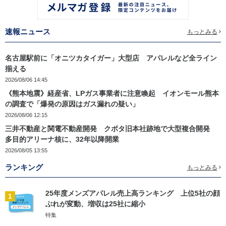
速報ニュース
もっとみる
名古屋駅前に「オニツカタイガー」大型店 アパレルなど全ライン
揃える
2026/08/06 14:45
《熊本地震》経産省、LPガス事業者に注意喚起 イオンモール熊本
の調査で「爆発の原因はガス漏れの疑い」
2026/08/06 12:15
三井不動産と関電不動産開発 クボタ旧本社跡地で大型複合開発
多目的アリーナ核に、32年以降開業
2026/08/05 13:55
ランキング
もっとみる
25年度メンズアパレル売上高ランキング 上位5社の顔
1
ぶれが変動、増収は25社に縮小
特集