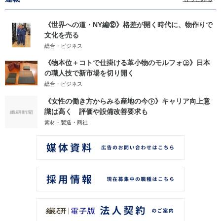
《世界への道・NY編⑫》格差が開く時代に、物作りで
文化を売る
総合・ビジネス
《物本位＋コトで仕掛ける革小物のモルフォ㊤》日本
の職人技で新市場を切り開く
総合・ビジネス
《女性の働き方からみる産地の今㊦》キャリア向上意
識は高く 評価や設備改善要求も
素材・製造・商社