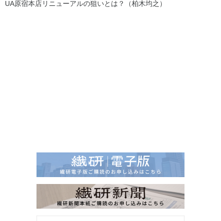
UA原宿本店リニューアルの狙いとは？（柏木均之）