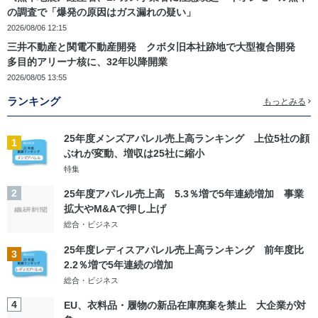
の調査で「爆発の原因はガス漏れの疑い」
2026/08/06 12:15
三井不動産と関電不動産開発 クボタ旧本社跡地で大型複合開発
多目的アリーナ核に、32年以降開業
2026/08/05 13:55
ランキング
もっとみる
25年度メンズアパレル売上高ランキング 上位5社の顔
1
ぶれが変動、増収は25社に縮小
特集
2
25年度アパレル売上高 5.3％増で5年連続増加 事業
拡大やM&Aで押し上げ
総合・ビジネス
25年度レディスアパレル売上高ランキング 前年度比
3
2.2％増で5年連続の増加
総合・ビジネス
4
EU、衣料品・履物の新品在庫廃棄を禁止 大企業が対