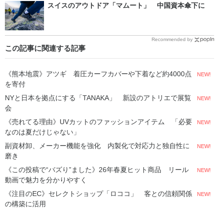
スイスのアウトドア「マムート」 中国資本傘下に
Recommended by
この記事に関連する記事
《熊本地震》アツギ 着圧カーフカバーや下着など約4000点
NEW!
を寄付
NYと日本を拠点にする「TANAKA」 新設のアトリエで展覧
NEW!
会
《売れてる理由》UVカットのファッションアイテム 「必要
NEW!
なのは夏だけじゃない」
副資材卸、メーカー機能を強化 内製化で対応力と独自性に
NEW!
磨き
《この投稿で“バズり”ました》26年春夏ヒット商品 リール
NEW!
動画で魅力を分かりやすく
《注目のEC》セレクトショップ「ロココ」 客との信頼関係
NEW!
の構築に活用