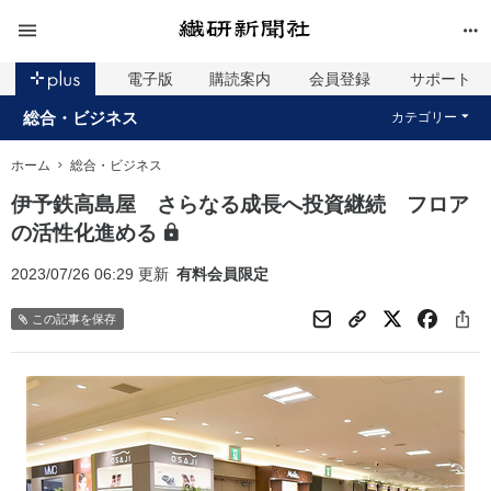
電子版
購読案内
会員登録
サポート
総合・ビジネス
カテゴリー
ホーム
総合・ビジネス
伊予鉄高島屋 さらなる成長へ投資継続 フロア
の活性化進める
2023/07/26 06:29 更新
有料会員限定
この記事を保存