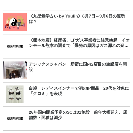
《九星気学占い by Youlin》8月7日～9月6日の運勢
は？
《熊本地震》経産省、LPガス事業者に注意喚起 イオ
ンモール熊本の調査で「爆発の原因はガス漏れの疑
い」
アシックスジャパン 新宿に国内2店目の旗艦店を開
設
白鳩 レディスインナーで初のIP商品 20代を対象に
「クロミ」を表現
26年国内開業予定のSCは31施設 前年大幅超え、店
舗数・面積は減少