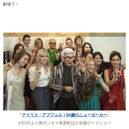
劇場で！
『
アイリス・アプフェル！94歳のニューヨーカー
』
3月5日より角川シネマ有楽町ほか全国ロードショー