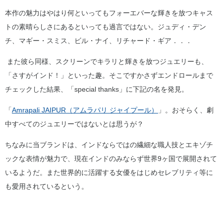
本作の魅力はやはり何といってもフォーエバーな輝きを放つキャス
トの素晴らしさにあるといっても過言ではない。ジュディ・デン
チ、マギー・スミス、ビル・ナイ、リチャード・ギア．．．
また彼ら同様、スクリーンでキラリと輝きを放つジュエリーも、
「さすがインド！」といった趣。そこですかさずエンドロールまで
チェックした結果、「special thanks」に下記の名を発見。
「
Amrapali JAIPUR（アムラパリ ジャイプール）
」。おそらく、劇
中すべてのジュエリーではないとは思うが？
ちなみに当ブランドは、インドならではの繊細な職人技とエキゾチ
ックな表情が魅力で、現在インドのみならず世界9ヶ国で展開されて
いるようだ。また世界的に活躍する女優をはじめセレブリティ等に
も愛用されているという。