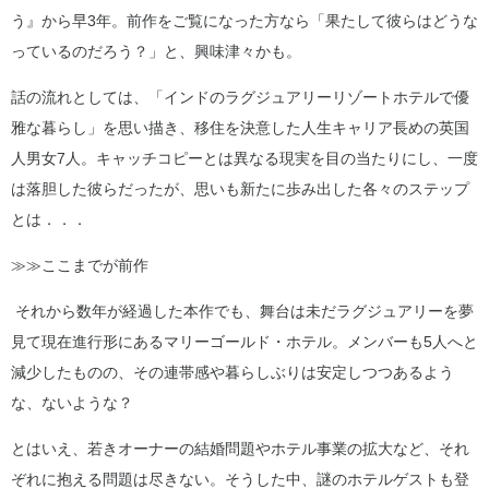
う』から早3年。前作をご覧になった方なら「果たして彼らはどうな
っているのだろう？」と、興味津々かも。
話の流れとしては、「インドのラグジュアリーリゾートホテルで優
雅な暮らし」を思い描き、移住を決意した人生キャリア長めの英国
人男女7人。キャッチコピーとは異なる現実を目の当たりにし、一度
は落胆した彼らだったが、思いも新たに歩み出した各々のステップ
とは．．．
≫≫ここまでが前作
それから数年が経過した本作でも、舞台は未だラグジュアリーを夢
見て現在進行形にあるマリーゴールド・ホテル。メンバーも5人へと
減少したものの、その連帯感や暮らしぶりは安定しつつあるよう
な、ないような？
とはいえ、若きオーナーの結婚問題やホテル事業の拡大など、それ
ぞれに抱える問題は尽きない。そうした中、謎のホテルゲストも登