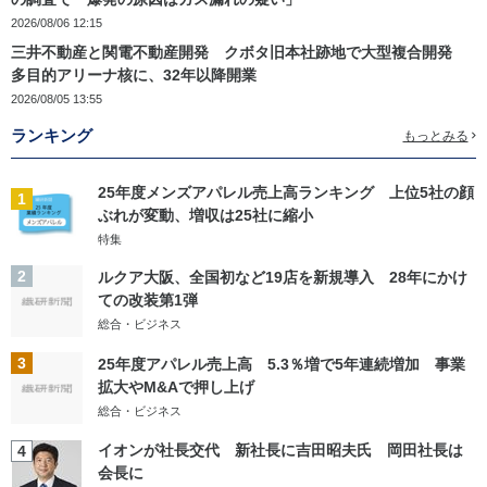
2026/08/06 12:15
三井不動産と関電不動産開発 クボタ旧本社跡地で大型複合開発
多目的アリーナ核に、32年以降開業
2026/08/05 13:55
ランキング
もっとみる
25年度メンズアパレル売上高ランキング 上位5社の顔
1
ぶれが変動、増収は25社に縮小
特集
2
ルクア大阪、全国初など19店を新規導入 28年にかけ
ての改装第1弾
総合・ビジネス
3
25年度アパレル売上高 5.3％増で5年連続増加 事業
拡大やM&Aで押し上げ
総合・ビジネス
イオンが社長交代 新社長に吉田昭夫氏 岡田社長は
4
会長に