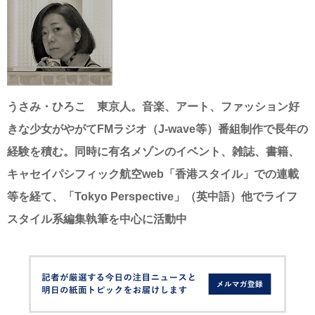
うさみ・ひろこ
東京人。音楽、アート、ファッション好
きな少女がやがて
FM
ラジオ（
J-wave
等）番組制作で長年の
経験を積む。同時に有名メゾンのイベント、雑誌、書籍、
キャセイパシフィック航空
web
「香港スタイル」での連載
等を経て、「
Tokyo Perspective
」（英中語）他でライフ
スタイル系編集執筆を中心に活動中